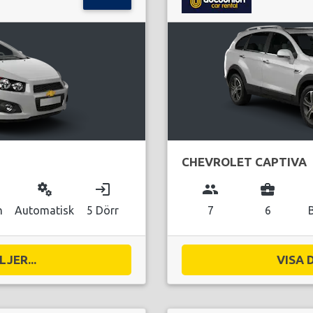
CHEVROLET CAPTIVA
miscellaneous_services
login
group
business_center
n
Automatisk
5 Dörr
7
6
JER...
VISA 