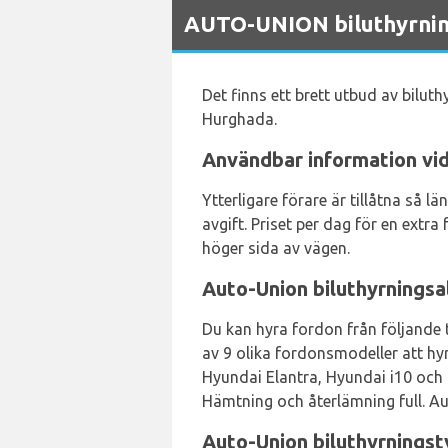
AUTO-UNION biluthyrning
Det finns ett brett utbud av bilut
Hurghada.
Användbar information vid
Ytterligare förare är tillåtna så l
avgift. Priset per dag för en extr
höger sida av vägen.
Auto-Union biluthyrningsa
Du kan hyra fordon från följande t
av 9 olika fordonsmodeller att hyr
Hyundai Elantra, Hyundai i10 och H
Hämtning och återlämning full. Au
Auto-Union biluthyrningst