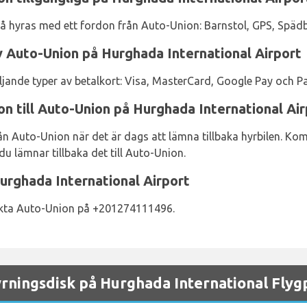
så hyras med ett fordon från Auto-Union: Barnstol, GPS, Späd
 Auto-Union på Hurghada International Airport
ljande typer av betalkort: Visa, MasterCard, Google Pay och Pa
on till Auto-Union på Hurghada International Air
ån Auto-Union när det är dags att lämna tillbaka hyrbilen. Kom 
du lämnar tillbaka det till Auto-Union.
urghada International Airport
takta Auto-Union på +201274111496.
ningsdisk på Hurghada International Flygp