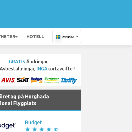
YHETER
HOTELL
svenska
GRATIS
Ändringar,
Avbeställningar,
INGA
kortavgifter!
företag på Hurghada
ional Flygplats
Budget
star
star
star
star
star_half