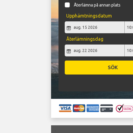
Återlämna på annan plats
Upphämtningsdatum
Återlämningsdag
SÖK
`