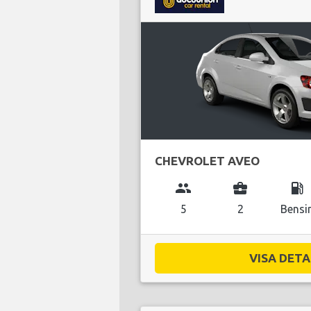
CHEVROLET AVEO
group
business_center
local_gas_station
5
2
Bensi
VISA DETAL