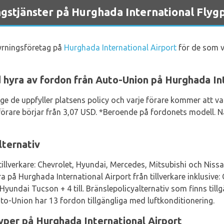
stjänster på Hurghada International Flygp
hyrningsföretag på
Hurghada International Airport
för de som vil
 hyra av fordon från Auto-Union på Hurghada In
änge de uppfyller platsens policy och varje förare kommer att v
a förare börjar från 3,07 USD. *Beroende på fordonets modell. 
lternativ
illverkare: Chevrolet, Hyundai, Mercedes, Mitsubishi och Nissa
a på Hurghada International Airport från tillverkare inklusive:
yundai Tucson + 4 till. Bränslepolicyalternativ som finns tillgä
to-Union har 13 fordon tillgängliga med luftkonditionering.
yper på Hurghada International Airport