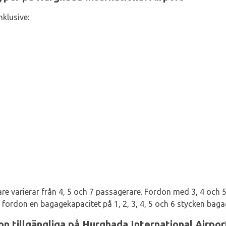
nklusive:
e varierar från 4, 5 och 7 passagerare. Fordon med 3, 4 och 5 
ordon en bagagekapacitet på 1, 2, 3, 4, 5 och 6 stycken baga
ion tillgängliga på Hurghada International Airpor