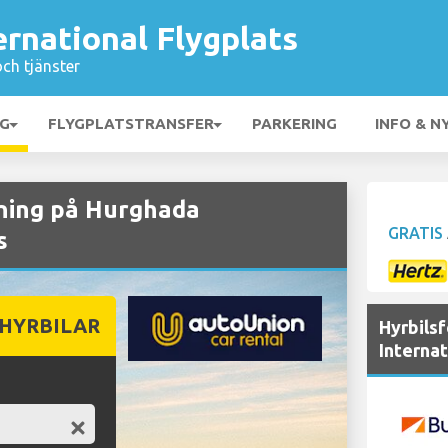
rnational Flygplats
och tjänster
NG
FLYGPLATSTRANSFER
PARKERING
INFO & N
ning på Hurghada
GRATIS
s
 HYRBILAR
Hyrbils
Internat