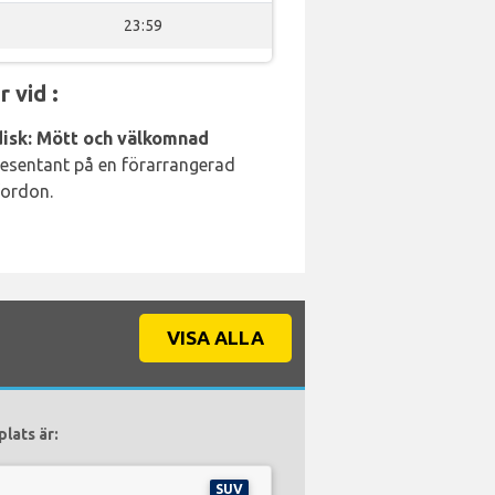
23:59
 vid :
disk: Mött och välkomnad
resentant på en förarrangerad
fordon.
VISA ALLA
lats är:
SUV