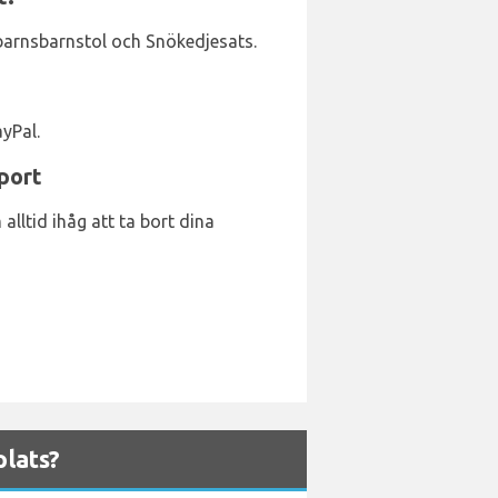
barnsbarnstol och Snökedjesats.
yPal.
port
alltid ihåg att ta bort dina
lats?