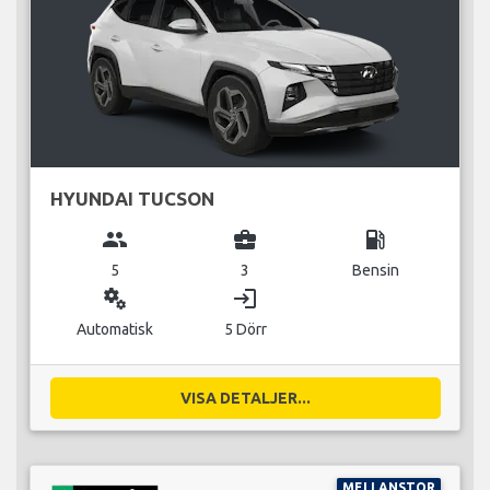
HYUNDAI TUCSON
group
business_center
local_gas_station
5
3
Bensin
miscellaneous_services
login
Automatisk
5 Dörr
VISA DETALJER...
MELLANSTOR