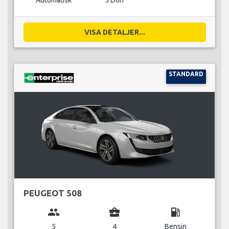
Automatisk
5 Dörr
VISA DETALJER...
STANDARD
PEUGEOT 508
group
business_center
local_gas_station
5
4
Bensin