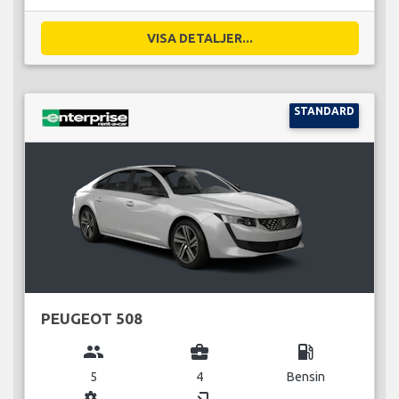
VISA DETALJER...
STANDARD
PEUGEOT 508
group
business_center
local_gas_station
5
4
Bensin