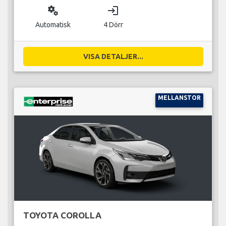
miscellaneous_services
login
Automatisk
4 Dörr
VISA DETALJER...
MELLANSTOR
TOYOTA COROLLA