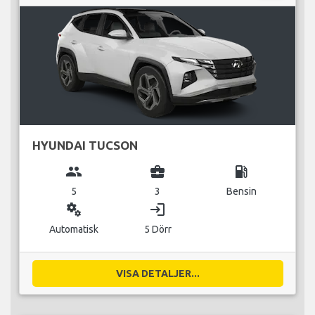
HYUNDAI TUCSON
group
business_center
local_gas_station
5
3
Bensin
miscellaneous_services
login
Automatisk
5 Dörr
VISA DETALJER...