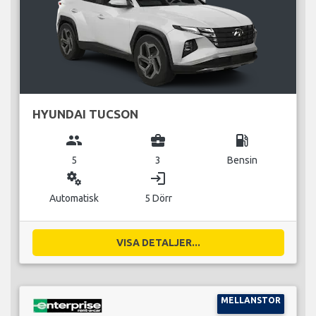
HYUNDAI TUCSON
group
business_center
local_gas_station
5
3
Bensin
miscellaneous_services
login
Automatisk
5 Dörr
VISA DETALJER...
MELLANSTOR