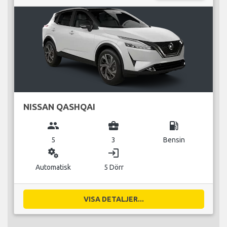
NISSAN QASHQAI
group
business_center
local_gas_station
5
3
Bensin
miscellaneous_services
login
Automatisk
5 Dörr
VISA DETALJER...