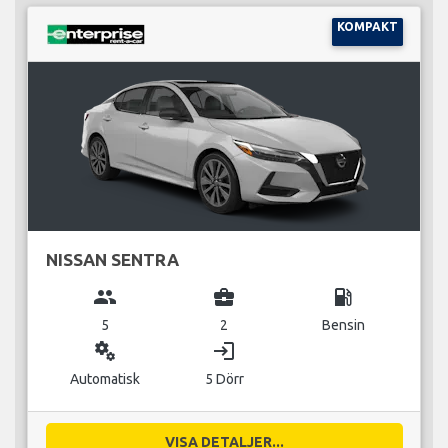
KOMPAKT
NISSAN SENTRA
group
business_center
local_gas_station
5
2
Bensin
miscellaneous_services
login
Automatisk
5 Dörr
VISA DETALJER...