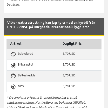
begäran.
Vilken extra utrustning kan jag hyra med en hyrbil från
ENTERPRISE på Hurghada International Flygplats?
Artikel
Dagligt Pris
child_care
Babyskydd
5,70 USD
child_friendly
Bilbarnstol
5,70 USD
face
Bälteskudde
5,70 USD
gps_fixed
GPS
5,70 USD
* De angivna priserna är ungefärliga baserat på
valutaomvandling. Kontrollera vid bokningstillfället.
* Vissa företag kan erbjuda ytterligare utrustning vid