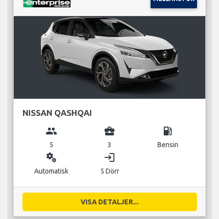
NISSAN QASHQAI
group
business_center
local_gas_station
5
3
Bensin
miscellaneous_services
login
Automatisk
5 Dörr
VISA DETALJER...