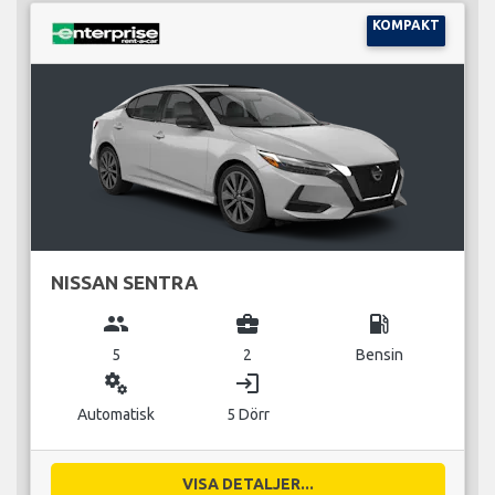
KOMPAKT
NISSAN SENTRA
group
business_center
local_gas_station
5
2
Bensin
miscellaneous_services
login
Automatisk
5 Dörr
VISA DETALJER...