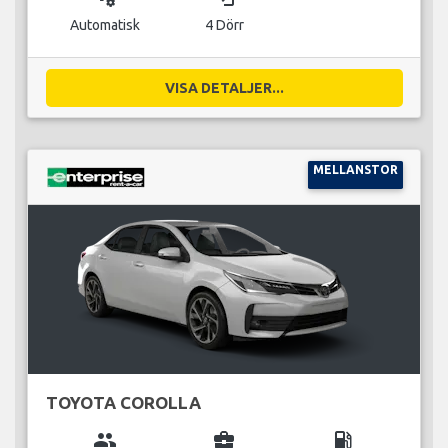
Automatisk
4 Dörr
VISA DETALJER...
MELLANSTOR
TOYOTA COROLLA
group
business_center
local_gas_station