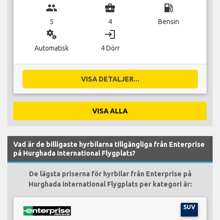
group
business_center
local_gas_station
5
4
Bensin
miscellaneous_services
login
Automatisk
4 Dörr
VISA DETALJER...
VISA ALLA
Vad är de billigaste hyrbilarna tillgängliga från Enterprise
på Hurghada International Flygplats?
De lägsta priserna för hyrbilar från Enterprise på
Hurghada International Flygplats per kategori är:
SUV