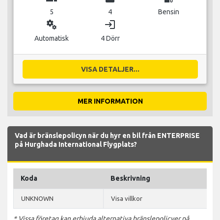
5
4
Bensin
miscellaneous_services
login
Automatisk
4 Dörr
VISA DETALJER...
MER INFORMATION
Vad är bränslepolicyn när du hyr en bil från ENTERPRISE
på Hurghada International Flygplats?
Koda
Beskrivning
UNKNOWN
Visa villkor
* Vissa företag kan erbjuda alternativa bränslepolicyer på