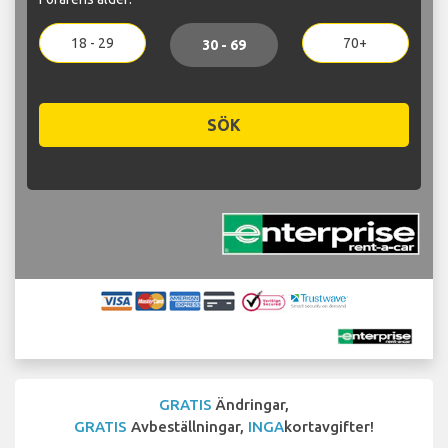
18 - 29
70+
30 - 69
SÖK
GRATIS
Ändringar,
GRATIS
Avbeställningar,
INGA
kortavgifter!