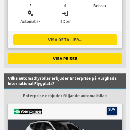
5
4
Bensin
miscellaneous_services
login
Automatisk
4 Dörr
VISA DETALJER...
VISA PRISER
Vilka automathyrbilar erbjuder Enterprise på Hurghada
International Flygplats?
Enterprise erbjuder följande automatbilar:
SUV