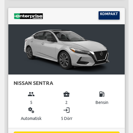
KOMPAKT
NISSAN SENTRA
group
business_center
local_gas_station
5
2
Bensin
miscellaneous_services
login
Automatisk
5 Dörr