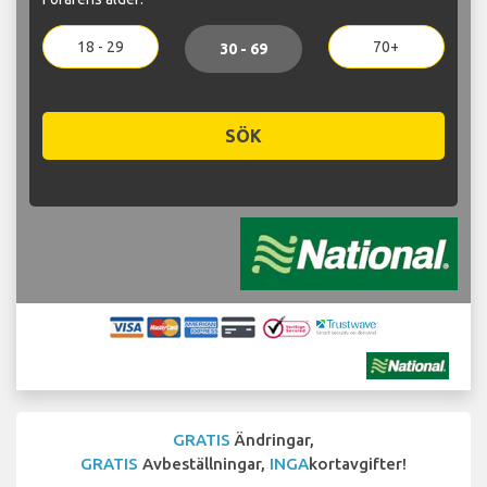
18 - 29
70+
30 - 69
SÖK
GRATIS
Ändringar,
GRATIS
Avbeställningar,
INGA
kortavgifter!