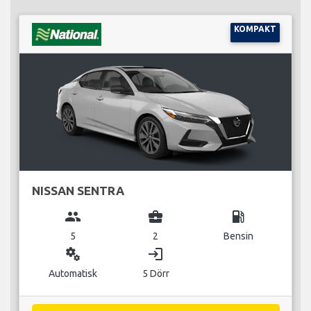
KOMPAKT
NISSAN SENTRA
group
business_center
local_gas_station
5
2
Bensin
miscellaneous_services
login
Automatisk
5 Dörr