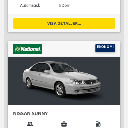
Automatisk
5 Dörr
VISA DETALJER...
EKONOMI
NISSAN SUNNY
group
business_center
local_gas_station