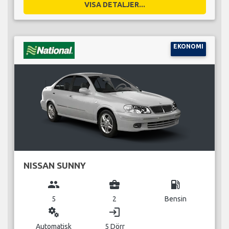
VISA DETALJER...
EKONOMI
NISSAN SUNNY
group
business_center
local_gas_station
5
2
Bensin
miscellaneous_services
login
Automatisk
5 Dörr