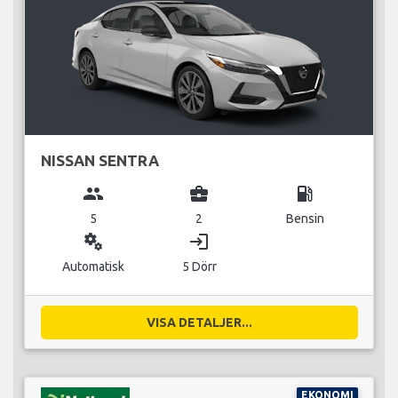
NISSAN SENTRA
group
business_center
local_gas_station
5
2
Bensin
miscellaneous_services
login
Automatisk
5 Dörr
VISA DETALJER...
EKONOMI