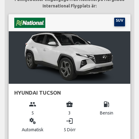
International Flygplats är:
SUV
HYUNDAI TUCSON
group
business_center
local_gas_station
5
3
Bensin
miscellaneous_services
login
Automatisk
5 Dörr