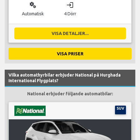
miscellaneous_services
login
Automatisk
4 Dörr
VISA DETALJER...
VISA PRISER
Vilka automathyrbilar erbjuder National på Hurghada
International Flygplats?
National erbjuder följande automatbilar:
SUV