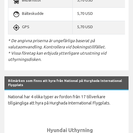
child_friendly
Bilbarnstol
5,70 USD
face
Bälteskudde
5,70 USD
gps_fixed
GPS
5,70 USD
* De angivna priserna är ungefärliga baserat på
valutaomvandling. Kontrollera vid bokningstillfället.
* Vissa företag kan erbjuda ytterligare utrustning vid
uthyrningsdisken.
Bilmärken som finns att hyra från National på Hurghada International
Flygplats
National har 4 olika typer av fordon från 17 tillverkare
tillgängliga att hyra på Hurghada International Flygplats.
Hyundai Uthyrning