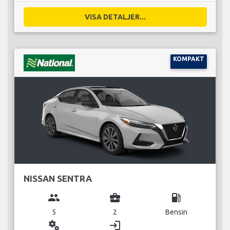
VISA DETALJER...
KOMPAKT
NISSAN SENTRA
group
business_center
local_gas_station
5
2
Bensin
miscellaneous_services
login