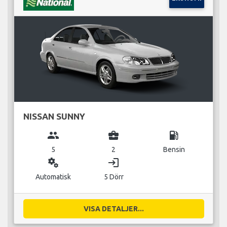
NISSAN SUNNY
group
business_center
local_gas_station
5
2
Bensin
miscellaneous_services
login
Automatisk
5 Dörr
VISA DETALJER...