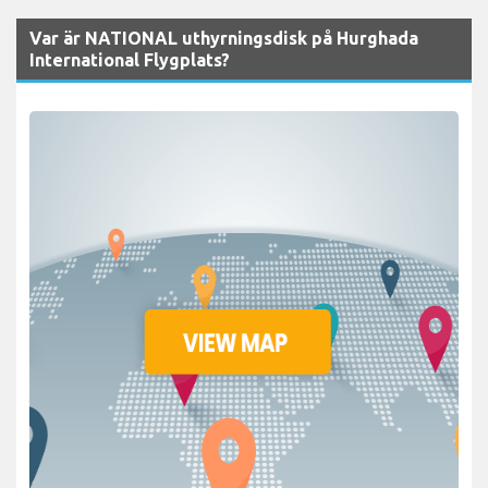
Var är NATIONAL uthyrningsdisk på Hurghada
International Flygplats?