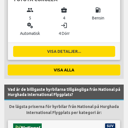
group
business_center
local_gas_station
5
4
Bensin
miscellaneous_services
login
Automatisk
4 Dörr
VISA DETALJER...
VISA ALLA
Vad är de billigaste hyrbilarna tillgängliga från National på
Hurghada International Flygplats?
De lägsta priserna för hyrbilar från National på Hurghada
International Flygplats per kategori är:
SUV