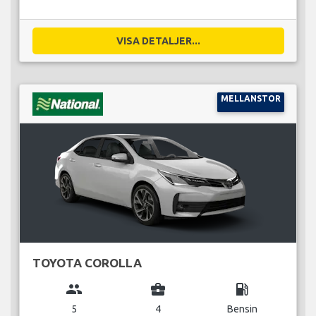
VISA DETALJER...
MELLANSTOR
TOYOTA COROLLA
group
business_center
local_gas_station
5
4
Bensin