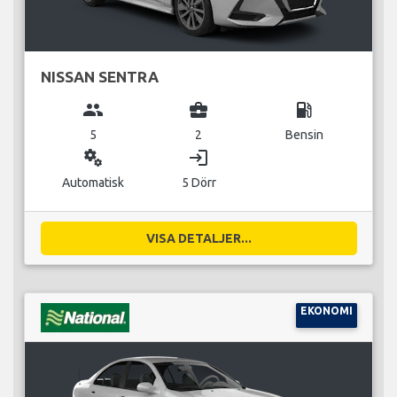
NISSAN SENTRA
group
business_center
local_gas_station
5
2
Bensin
miscellaneous_services
login
Automatisk
5 Dörr
VISA DETALJER...
EKONOMI