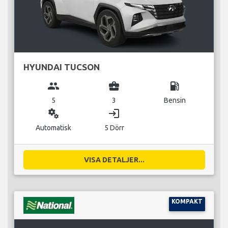
HYUNDAI TUCSON
group
business_center
local_gas_station
5
3
Bensin
miscellaneous_services
login
Automatisk
5 Dörr
VISA DETALJER...
KOMPAKT