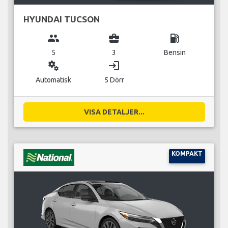
HYUNDAI TUCSON
group
business_center
local_gas_station
5
3
Bensin
miscellaneous_services
login
Automatisk
5 Dörr
VISA DETALJER...
KOMPAKT