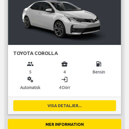
TOYOTA COROLLA
group
business_center
local_gas_station
5
4
Bensin
miscellaneous_services
login
Automatisk
4 Dörr
VISA DETALJER...
MER INFORMATION