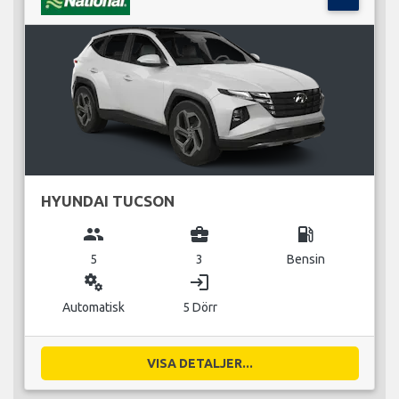
HYUNDAI TUCSON
group
business_center
local_gas_station
5
3
Bensin
miscellaneous_services
login
Automatisk
5 Dörr
VISA DETALJER...