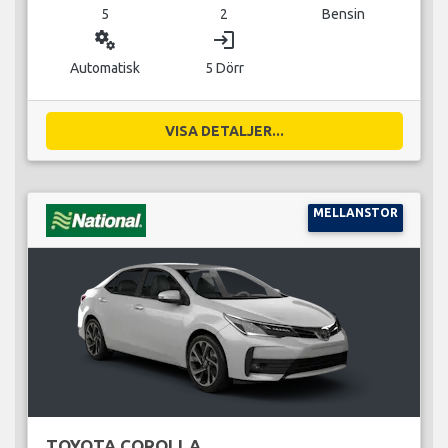
5
2
Bensin
miscellaneous_services
login
Automatisk
5 Dörr
VISA DETALJER...
MELLANSTOR
TOYOTA COROLLA