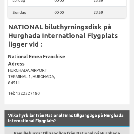
Lördag
00:00
23:59
Söndag
00:00
23:59
NATIONAL biluthyrningsdisk på
Hurghada International Flygplats
ligger vid :
National Emea Franchise
Adress
HURGHADA AIRPORT
TERMINAL 1, HURGHADA,
84511
Tel: 1222327180
Vilka hyrbilar från National finns tillgängliga på Hurghada
International Flygplats?
Familjebussar tillgängliga från National på Hurghada