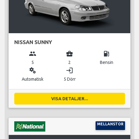
NISSAN SUNNY
group
business_center
local_gas_station
5
2
Bensin
miscellaneous_services
login
Automatisk
5 Dörr
VISA DETALJER...
MELLANSTOR