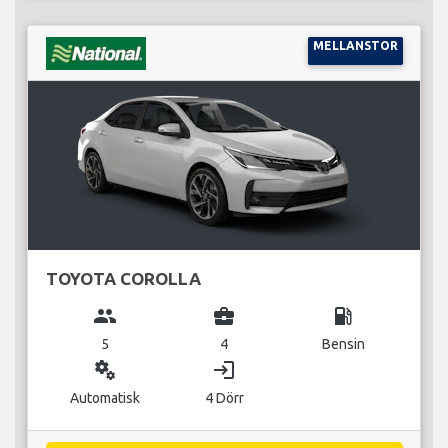
MELLANSTOR
TOYOTA COROLLA
group
business_center
local_gas_station
5
4
Bensin
miscellaneous_services
login
Automatisk
4 Dörr