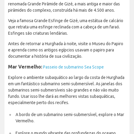
renomada Grande Pirâmide de Gizé, a mais antiga e maior das
pirâmides do complexo, construída há mais de 4.500 anos.
Veja a famosa Grande Esfinge de Gizé, uma estátua de calcário
que retrata uma esfinge reclinada com a cabeça de um faraó.
Esfinges são criaturas lendárias.
Antes de retornar a Hurghada à noite, visite o Museu do Papiro
e aprenda como os antigos egípcios usavam o papiro para
documentar a história de sua civilização.
Mar Vermelho:
Passeio de submarino Sea Scope
Explore o ambiente subaquático ao largo da costa de Hurghada
em um fantástico submarino semi-submersível. As janelas dos
submarinos semi-submersíveis são grandes e não vão muito
fundo. Usar isso lhe dará as melhores vistas subaquáticas,
especialmente perto dos recifes.
A bordo de um submarino semi-submersível, explore o Mar
Vermelho.
Explore o mundo vibrante das profundezas do oceano.