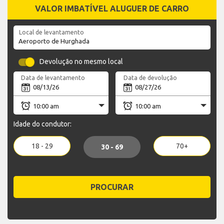
VALOR IMBATÍVEL ALUGUER DE CARRO
Local de levantamento
Devolução no mesmo local
Data de levantamento
Data de devolução
Idade do condutor:
18 - 29
70+
30 - 69
PROCURAR