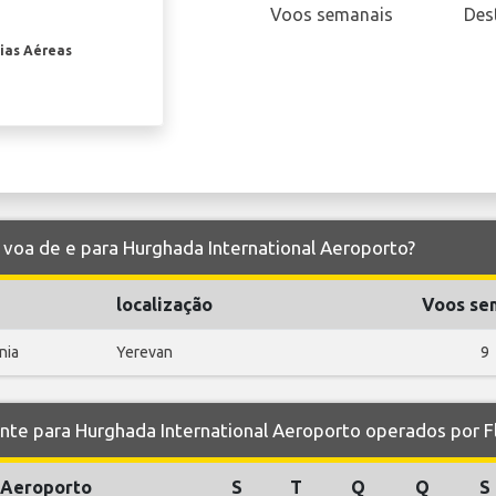
Voos semanais
Des
ias Aéreas
 voa de e para Hurghada International Aeroporto?
localização
Voos se
nia
Yerevan
9
e para Hurghada International Aeroporto operados por 
Aeroporto
S
T
Q
Q
S