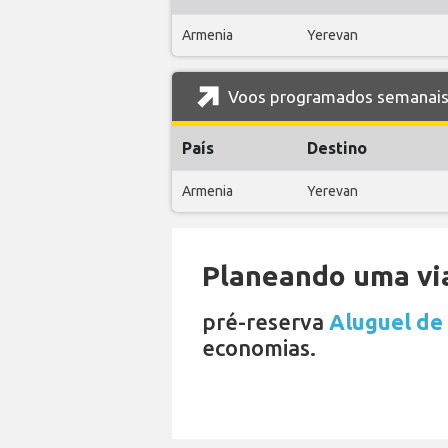
Armenia
Yerevan
Voos programados semanais 
País
Destino
Armenia
Yerevan
Planeando uma via
pré-reserva
Aluguel de
economias.