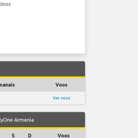
tinos
manais
Voos
Ver voos
FlyOne Armenia
S
D
Voos