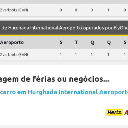
Zvartnots (EVN)
0
0
0
1
0
de Hurghada International Aeroporto operados por FlyOn
Aeroporto
S
T
Q
Q
S
Zvartnots (EVN)
1
1
1
1
1
gem de férias ou negócios...
 carro em Hurghada International Aeroport