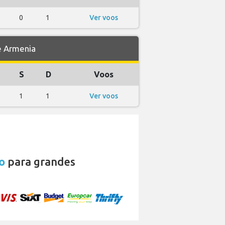
0
1
Ver voos
e Armenia
S
D
Voos
1
1
Ver voos
o
para grandes