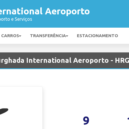
ernational Aeroporto
orto e Serviços
E CARROS
TRANSFERÊNCIA
ESTACIONAMENTO
rghada International Aeroporto - HR
9