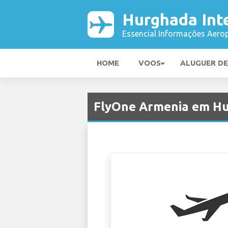
Hurghada Int
Essencial Informações Aerop
HOME
VOOS
ALUGUER D
FlyOne Armenia em Hu