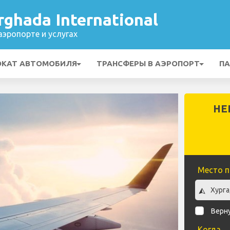
ghada International
эропорте и услугах
ОКАТ АВТОМОБИЛЯ
ТРАНСФЕРЫ В АЭРОПОРТ
ПА
НЕ
Место п
Верн
Когда