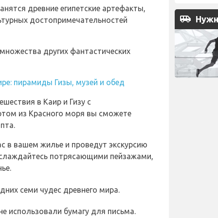
ранятся древние египетские артефакты,
airport_shuttle
Нужн
льтурных достопримечательностей
множества других фантастических
ре: пирамиды Гизы, музей и обед
шествия в Каир и Гизу с
том из Красного моря вы сможете
пта.
ас в вашем жилье и проведут экскурсию
 наслаждайтесь потрясающими пейзажами,
ье.
дних семи чудес древнего мира.
яне использовали бумагу для письма.