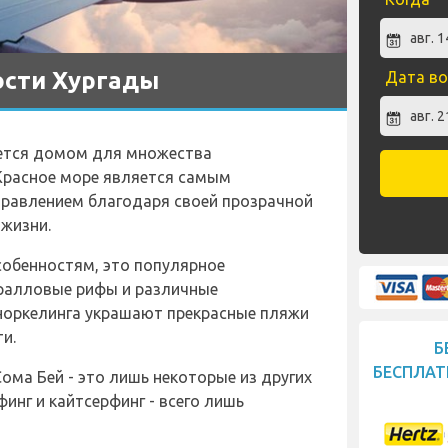
сти Хургады
Дата во
яется домом для множества
Красное море является самым
равлением благодаря своей прозрачной
 жизни.
обенностям, это популярное
оралловые рифы и различные
норкелинга украшают прекрасные пляжи
и.
Б
БЕСПЛАТ
Сома Бей - это лишь некоторые из других
инг и кайтсерфинг - всего лишь