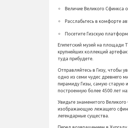
Величие Великого Сфинкса о
Расслабьтесь в комфорте а
Посетите Гизскую платформ
Египетский музей на площади Та
крупнейших коллекций артефакт
туда прибудете.
Отправляйтесь в Гизу, чтобы у
одно из семи чудес древнего 
пирамиду Гизы, самую старую и
построенную более 4500 лет на
Увидьте знаменитого Великого 
изображающую лежащего сфинкс
легендарные существа.
Перед возвращением в Хургаду 