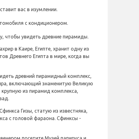
ставит вас в изумлении.
втомобиля с кондиционером.
у, чтобы увидеть древние пирамиды.
хрир в Каире, Египте, хранит одну из
ов Древнего Египта в мире, когда вы
видеть древний пирамидный комплекс,
мира, включающий знаменитую Великую
 крупную из пирамид комплекса,
зад.
Сфинкса Гизы, статую из известняка,
а с головой фараона. Сфинксы -
вечером посетите Музей папируса и