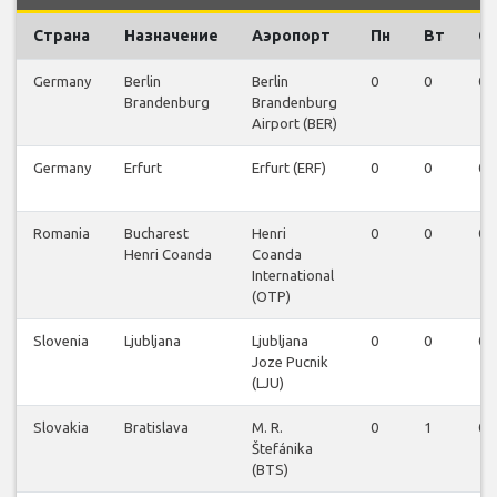
Страна
Назначение
Аэропорт
Пн
Вт
С
Germany
Berlin
Berlin
0
0
0
Brandenburg
Brandenburg
Airport (BER)
Germany
Erfurt
Erfurt (ERF)
0
0
0
Romania
Bucharest
Henri
0
0
0
Henri Coanda
Coanda
International
(OTP)
Slovenia
Ljubljana
Ljubljana
0
0
0
Joze Pucnik
(LJU)
Slovakia
Bratislava
M. R.
0
1
0
Štefánika
(BTS)