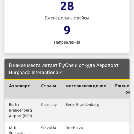
28
Еженедельные рейсы
9
Направления
В какие места летает FlyOne и откуда Аэропорт
Hurghada International?
Аэропорт
Страна
местонахождение
Еженед
рей
Berlin
Germany
Berlin Brandenburg
2
Brandenburg
Airport (BER)
M. R.
Slovakia
Bratislava
3
Štefánika