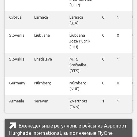
(OTP)
Cyprus
Larnaca
Larnaca
0
1
0
(LCA)
Slovenia
Ljubljana
Ljubljana
0
0
0
Joze Pucnik
(LJU)
Slovakia
Bratislava
M. R.
0
1
1
Štefánika
(BTS)
Germany
Nürnberg
Nürnberg
0
0
0
(NUE)
Armenia
Yerevan
Zvartnots
1
1
1
(EVN)
Еженедельные регулярные рейсы из Аэропорт
Hurghada International, выполняемые FlyOne