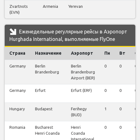
Zvartnots
Armenia
Yerevan
1
(EVN)
Еженедельные регулярные рейсы в Аэропорт
Hurghada International, выполняемые FlyOne
Страна
Назначение
Аэропорт
Пн
Вт
С
Germany
Berlin
Berlin
0
0
0
Brandenburg
Brandenburg
Airport (BER)
Germany
Erfurt
Erfurt (ERF)
0
0
0
Hungary
Budapest
Ferihegy
1
0
0
(BUD)
Romania
Bucharest
Henri
0
0
0
Henri Coanda
Coanda
International