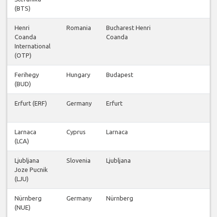
(BTS)
Henri
Romania
Bucharest Henri
2
Coanda
Coanda
International
(OTP)
Ferihegy
Hungary
Budapest
1
(BUD)
Erfurt (ERF)
Germany
Erfurt
2
Larnaca
Cyprus
Larnaca
1
(LCA)
Ljubljana
Slovenia
Ljubljana
2
Joze Pucnik
(LJU)
Nürnberg
Germany
Nürnberg
1
(NUE)