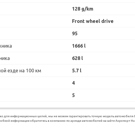
128 g/km
Front wheel drive
95
жника
1666 l
ника
628 l
ой езде на 100 км
5.7 l
4
5
о для информационных целей, мы не можем гарантировать точную модель автомобиля Dac
обной информации обратитесь в компанию по аренде автомобилей на сайте Аэропорт Hurgh