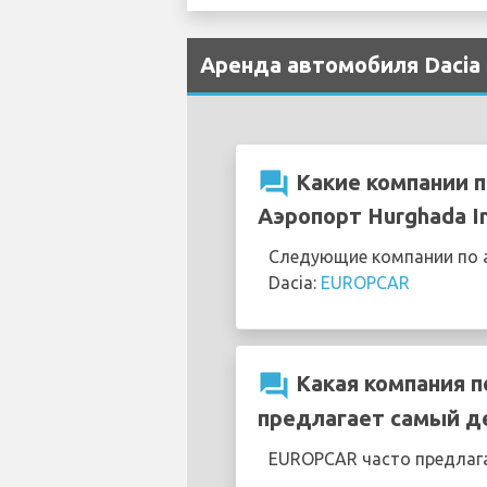
Аренда автомобиля Dacia 
question_answer
Какие компании п
Аэропорт Hurghada In
Следующие компании по а
Dacia:
EUROPCAR
question_answer
Какая компания по
предлагает самый д
EUROPCAR часто предлаг