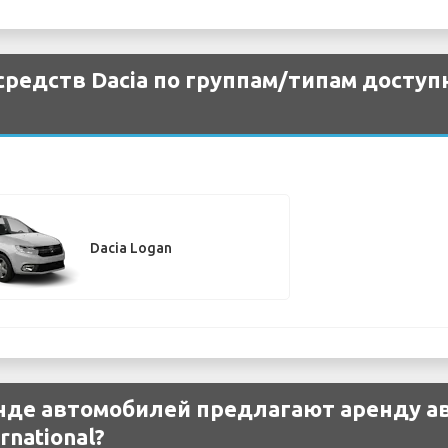
редств Dacia по группам/типам доступ
Dacia Logan
нде автомобилей предлагают аренду ав
rnational?