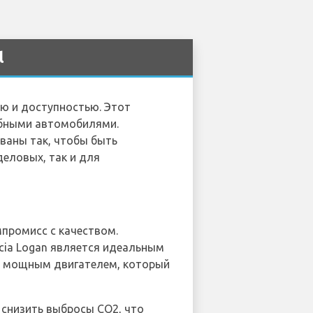
l
ью и доступностью. Этот
обными автомобилями.
ованы так, чтобы быть
еловых, так и для
мпромисс с качеством.
cia Logan является идеальным
ен мощным двигателем, который
 снизить выбросы CO2, что