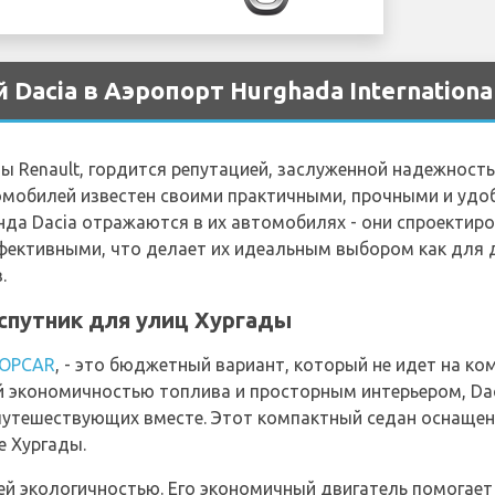
Dacia в Аэропорт Hurghada Internationa
пы Renault, гордится репутацией, заслуженной надежност
омобилей известен своими практичными, прочными и уд
нда Dacia отражаются в их автомобилях - они спроектир
ективными, что делает их идеальным выбором как для д
.
 спутник для улиц Хургады
OPCAR
, - это бюджетный вариант, который не идет на ко
 экономичностью топлива и просторным интерьером, Da
 путешествующих вместе. Этот компактный седан оснащ
е Хургады.
оей экологичностью. Его экономичный двигатель помогает