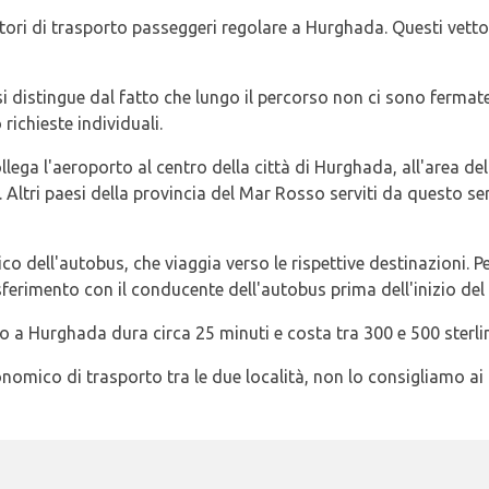
ornitori di trasporto passeggeri regolare a Hurghada. Questi vet
i distingue dal fatto che lungo il percorso non ci sono fermat
o richieste individuali.
lega l'aeroporto al centro della città di Hurghada, all'area del
tri paesi della provincia del Mar Rosso serviti da questo ser
o dell'autobus, che viaggia verso le rispettive destinazioni. Per
sferimento con il conducente dell'autobus prima dell'inizio del 
to a Hurghada dura circa 25 minuti e costa tra 300 e 500 sterli
omico di trasporto tra le due località, non lo consigliamo ai n