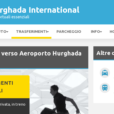
rghada International
rtuali essenziali
UTO
TRASFERIMENTI
PARCHEGGIO
INFO
H
Altre 
e verso Aeroporto Hurghada
local_taxi
MENTI
train
I
ivata, in treno