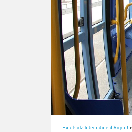
L'
Hurghada International Airport
è