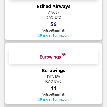
Etihad Airways
IATA: EY
ICAO: ETD
56
Voli settimanali
Ulteriori informazioni
Eurowings
IATA: EW
ICAO: EWG
11
Voli settimanali
Ulteriori informazioni