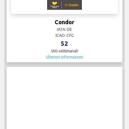
Condor
IATA: DE
ICAO: CFG
52
Voli settimanali
Ulteriori informazioni