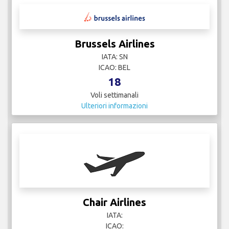
Brussels Airlines
IATA: SN
ICAO: BEL
18
Voli settimanali
Ulteriori informazioni
Chair Airlines
IATA:
ICAO: