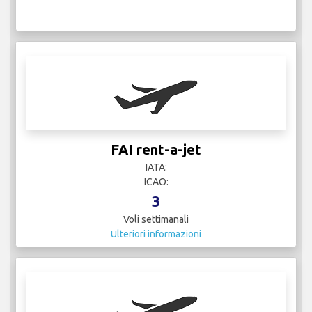
FAI rent-a-jet
IATA:
ICAO:
3
Voli settimanali
Ulteriori informazioni