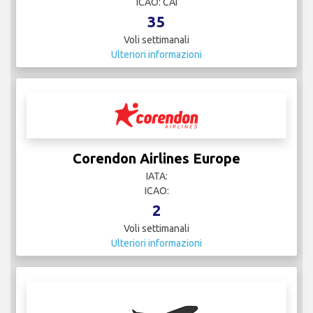
ICAO: CAI
35
Voli settimanali
Ulteriori informazioni
Corendon Airlines Europe
IATA:
ICAO:
2
Voli settimanali
Ulteriori informazioni