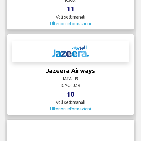
ICAO:
11
Voli settimanali
Ulteriori informazioni
Jazeera Airways
IATA: J9
ICAO: JZR
10
Voli settimanali
Ulteriori informazioni