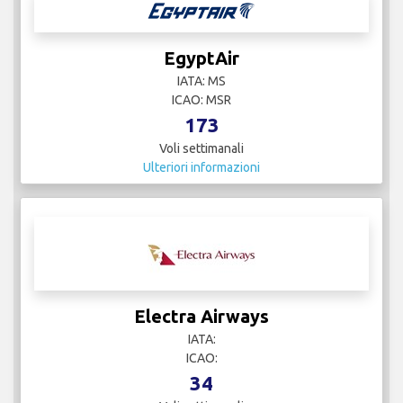
EgyptAir
IATA: MS
ICAO: MSR
173
Voli settimanali
Ulteriori informazioni
Electra Airways
IATA:
ICAO:
34