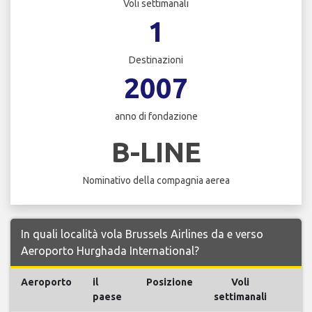
Voli settimanali
1
Destinazioni
2007
anno di fondazione
B-LINE
Nominativo della compagnia aerea
In quali località vola Brussels Airlines da e verso
Aeroporto Hurghada International?
Aeroporto
il
Posizione
Voli
Vo
paese
settimanali