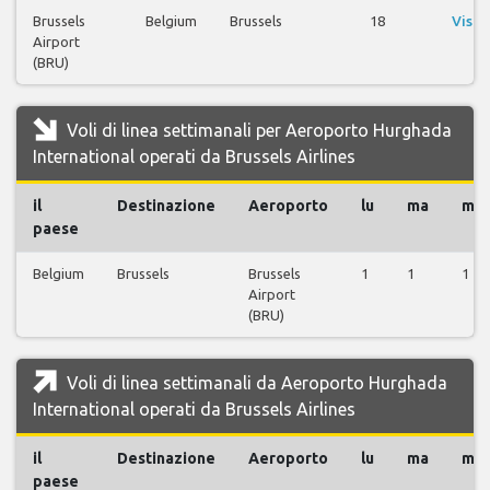
Brussels
Belgium
Brussels
18
Visua
Airport
vo
(BRU)
Voli di linea settimanali per Aeroporto Hurghada
International operati da Brussels Airlines
il
Destinazione
Aeroporto
lu
ma
me
paese
Belgium
Brussels
Brussels
1
1
1
Airport
(BRU)
Voli di linea settimanali da Aeroporto Hurghada
International operati da Brussels Airlines
il
Destinazione
Aeroporto
lu
ma
me
paese