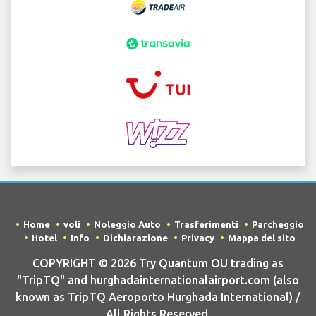
Home
voli
Noleggio Auto
Trasferimenti
Parcheggio
Hotel
Info
Dichiarazione
Privacy
Mappa del sito
COPYRIGHT © 2026 Try Quantum OU trading as
"TripTQ" and hurghadainternationalairport.com (also
known as TripTQ Aeroporto Hurghada International) /
All Rights Reserved.