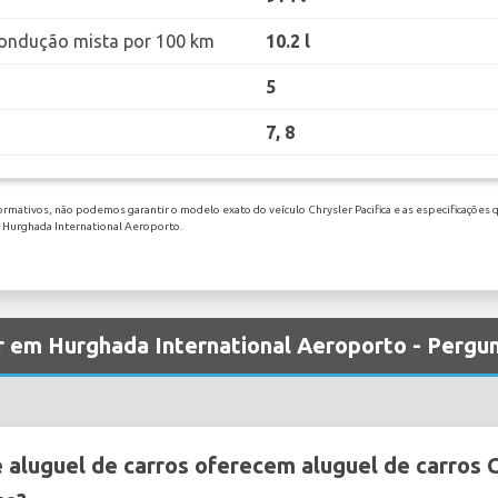
ondução mista por 100 km
10.2 l
5
7, 8
ormativos, não podemos garantir o modelo exato do veículo Chrysler Pacifica e as especificações q
m Hurghada International Aeroporto.
er em Hurghada International Aeroporto - Pergu
aluguel de carros oferecem aluguel de carros