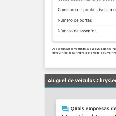
Consumo de combustível em c
Número de portas
Número de assentos
As especificações mostradas são apenas para fins inf
deve verificar com a empresa de aluguel de carros e
Aluguel de veículos Chrysl
question_answer
Quais empresas de 