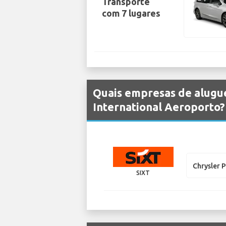
Transporte
com 7 lugares
Quais empresas de alugue
International Aeroporto?
Chrysler P
SIXT