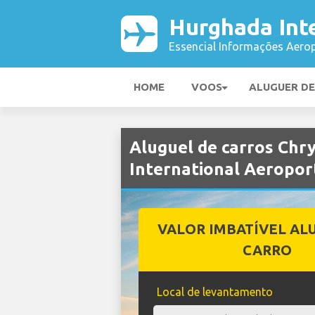
Hurghada Int
Essencial Informações Aerop
HOME
VOOS
ALUGUER D
Aluguel de carros Chr
International Aeropor
VALOR IMBATÍVEL AL
CARRO
Local de levantamento