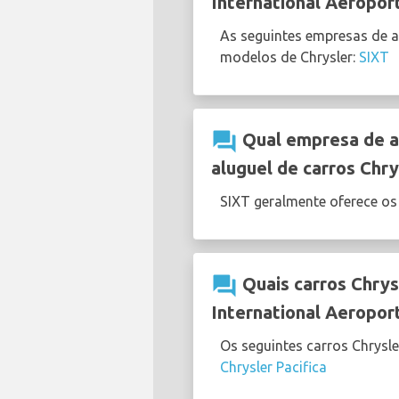
International Aeropor
As seguintes empresas de a
modelos de Chrysler:
SIXT
question_answer
Qual empresa de al
aluguel de carros Chry
SIXT geralmente oferece o
question_answer
Quais carros Chrys
International Aeropor
Os seguintes carros Chrysl
Chrysler Pacifica