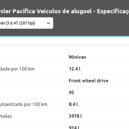
sler Pacifica Veículos de aluguel - Especifica
Minivan
dade por 100 km
12.4 l
Front wheel drive
95
utoestrada por 100 km
8.4 l
malas
3978 l
914 l