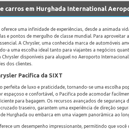
de carros em Hurghada International Aerop
a oferece uma infinidade de experiências, desde a animada vi
das e pontos de mergulho de classe mundial. Para aproveitar 
 essencial. A Chrysler, uma conhecida marca de automóveis am
do-a uma escolha ideal tanto para viajantes a negócios quant
 Chrysler disponíveis para aluguel no Aeroporto Internaciona
es dos clientes.
rysler Pacifica da SIXT
o perfeita de luxo e praticidade, tornando-se uma escolha pop
or espaçoso e confortável, o Pacifica pode acomodar facilmen
iciente para bagagem. Os recursos avançados de segurança 
o cruzado traseiro, garantem uma experiência de direção segu
 de Hurghada ou embarca em uma viagem panorâmica ao long
oferece um desempenho impressionante, permitindo que você c