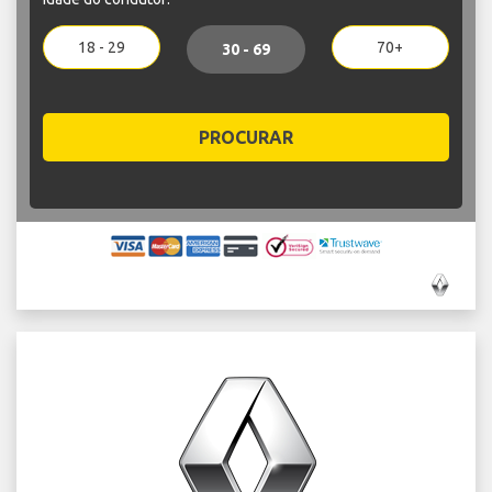
18 - 29
70+
30 - 69
PROCURAR