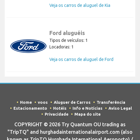
Veja os carros de aluguel de Kia
Ford aluguéis
Tipos de veículos: 1
Locadoras: 1
Veja os carros de aluguel de Ford
Home
voos
Aluguer de Carros
Transferência
Estacionamento
Hotéis
Info e Notícias
Aviso Legal
Privacidade
Mapa do site
COPYRIGHT © 2026 Try Quantum OU trading as
"TripTQ" and hurghadainternationalairport.com (also
known as TripTQ Hurghada International Aeroporto) /