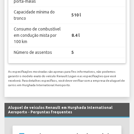
porta-malas
Capacidade mínima do
510 l
tronco
Consumo de combustível
em condução mista por
8.4 l
100 km
Número de assentos
5
As especificações mostradas são apenas para fins informativos, não podemos
garantir o modelo exato do veículo Renault Logan e as especificações que você
receberá. Para detalhes específicos, você deve verificar com a empresa de aluguel de
carros em Hurghada International Aeroporto.
Aluguel de veículos Renault em Hurghada International
Aeroporto - Perguntas frequentes