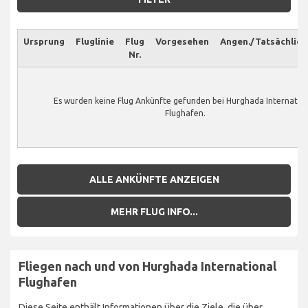
Ursprung
Fluglinie
Flug
Vorgesehen
Angen./Tatsächlich
Nr.
Es wurden keine Flug Ankünfte gefunden bei Hurghada Internatio
Flughafen.
ALLE ANKÜNFTE ANZEIGEN
MEHR FLUG INFO...
Fliegen nach und von Hurghada International
Flughafen
Diese Seite enthält Informationen über die Ziele, die über