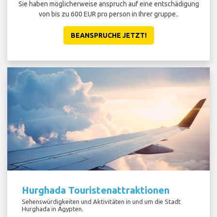
Sie haben möglicherweise anspruch auf eine entschädigung
St
von bis zu 600 EUR pro person in Ihrer gruppe..
Sie
BEANSPRUCHE JETZT!
Hurghada Touristenattraktionen
Sehenswürdigkeiten und Aktivitäten in und um die Stadt
Hurghada in Ägypten.