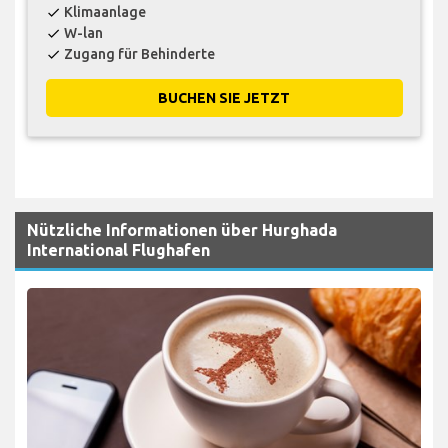
Klimaanlage
check
W-lan
check
Zugang für Behinderte
check
BUCHEN SIE JETZT
Nützliche Informationen über Hurghada
International Flughafen