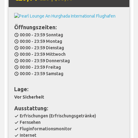
Öffnungszeiten:
00:00 - 23:59 Sonntag
schedule
00:00 - 23:59 Montag
schedule
00:00 - 23:59 Dienstag
schedule
00:00 - 23:59 Mittwoch
schedule
00:00 - 23:59 Donnerstag
schedule
00:00 - 23:59 Freitag
schedule
00:00 - 23:59 Samstag
schedule
Lage:
Vor Sicherheit
Ausstattung:
Erfrischungen (Erfrischungsgetränke)
check
Fernsehen
check
Fluginformationsmonitor
check
Internet
check