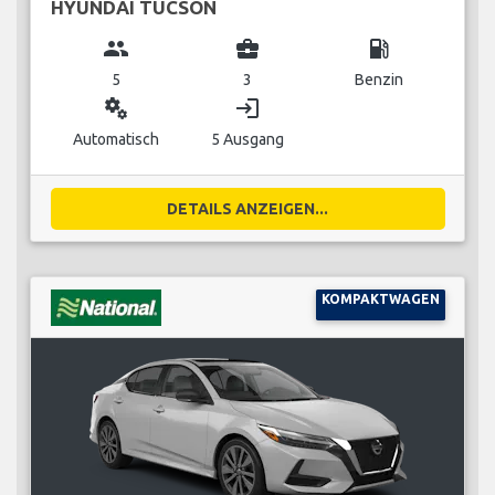
HYUNDAI TUCSON
group
business_center
local_gas_station
5
3
Benzin
miscellaneous_services
login
Automatisch
5 Ausgang
DETAILS ANZEIGEN...
KOMPAKTWAGEN