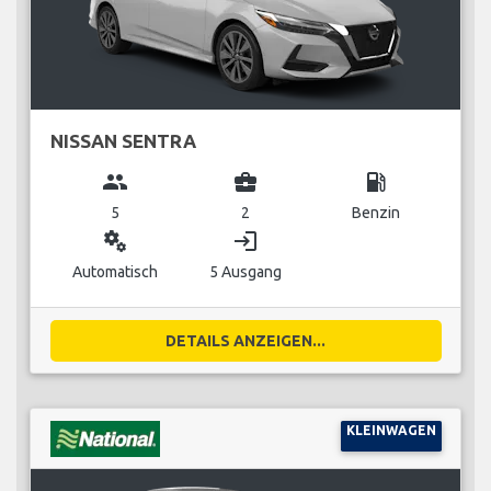
NISSAN SENTRA
group
business_center
local_gas_station
5
2
Benzin
miscellaneous_services
login
Automatisch
5 Ausgang
DETAILS ANZEIGEN...
KLEINWAGEN