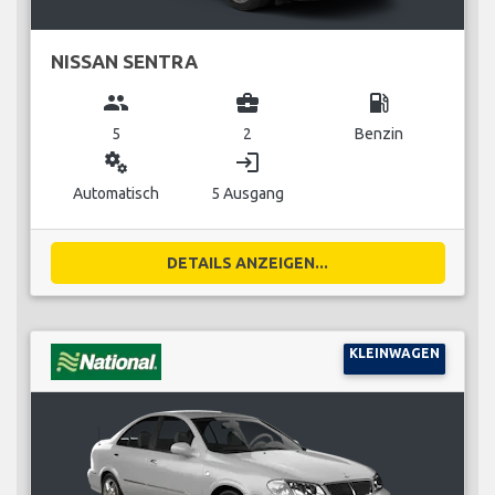
NISSAN SENTRA
group
business_center
local_gas_station
5
2
Benzin
miscellaneous_services
login
Automatisch
5 Ausgang
DETAILS ANZEIGEN...
KLEINWAGEN