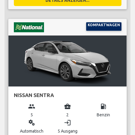
DETAILS ANZEIGEN...
KOMPAKTWAGEN
NISSAN SENTRA
group
business_center
local_gas_station
5
2
Benzin
miscellaneous_services
login
Automatisch
5 Ausgang