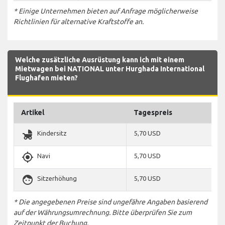
* Einige Unternehmen bieten auf Anfrage möglicherweise
Richtlinien für alternative Kraftstoffe an.
Welche zusätzliche Ausrüstung kann ich mit einem
Mietwagen bei NATIONAL unter Hurghada International
Flughafen mieten?
Artikel
Tagespreis
child_friendly
Kindersitz
5,70 USD
gps_fixed
Navi
5,70 USD
face
Sitzerhöhung
5,70 USD
* Die angegebenen Preise sind ungefähre Angaben basierend
auf der Währungsumrechnung. Bitte überprüfen Sie zum
Zeitpunkt der Buchung.