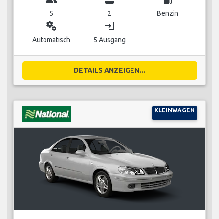
5
2
Benzin
miscellaneous_services
login
Automatisch
5 Ausgang
DETAILS ANZEIGEN...
KLEINWAGEN