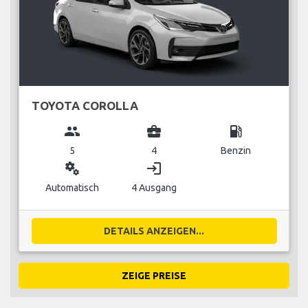
TOYOTA COROLLA
group
business_center
local_gas_station
5
4
Benzin
miscellaneous_services
login
Automatisch
4 Ausgang
DETAILS ANZEIGEN...
ZEIGE PREISE