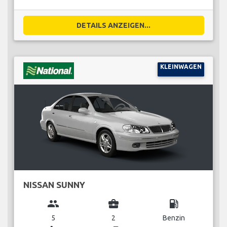
DETAILS ANZEIGEN...
KLEINWAGEN
NISSAN SUNNY
group
business_center
local_gas_station
5
2
Benzin