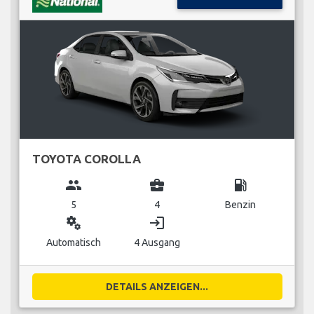
TOYOTA COROLLA
group
business_center
local_gas_station
5
4
Benzin
miscellaneous_services
login
Automatisch
4 Ausgang
DETAILS ANZEIGEN...