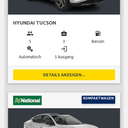
HYUNDAI TUCSON
group
business_center
local_gas_station
5
3
Benzin
miscellaneous_services
login
Automatisch
5 Ausgang
DETAILS ANZEIGEN...
KOMPAKTWAGEN