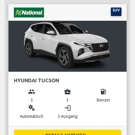
SUV
HYUNDAI TUCSON
group
business_center
local_gas_station
5
3
Benzin
miscellaneous_services
login
Automatisch
5 Ausgang