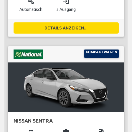
miscellaneous_services
login
Automatisch
5 Ausgang
DETAILS ANZEIGEN...
KOMPAKTWAGEN
NISSAN SENTRA
group
business_center
local_gas_station