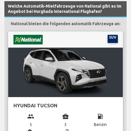
Welche Automatik-Mietfahrzeuge von National gibt es im
Angebot bei Hurghada International Flughafen?
National bieten die folgenden automatik Fahrzeuge an:
SUV
HYUNDAI TUCSON
group
business_center
local_gas_station
5
3
Benzin