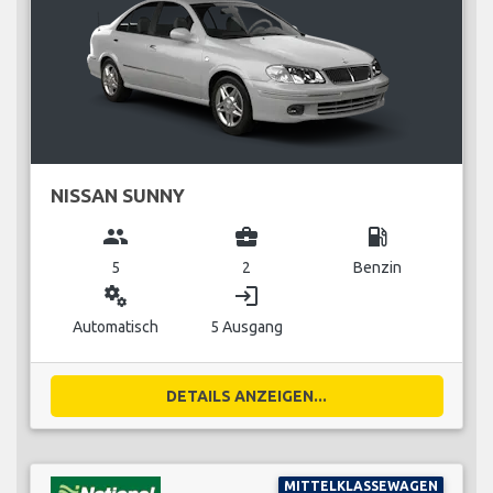
NISSAN SUNNY
group
business_center
local_gas_station
5
2
Benzin
miscellaneous_services
login
Automatisch
5 Ausgang
DETAILS ANZEIGEN...
MITTELKLASSEWAGEN