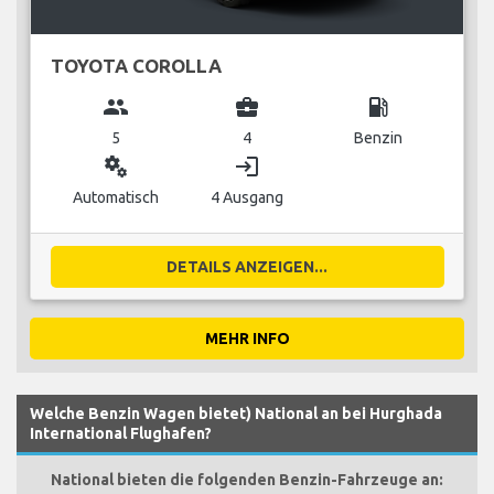
TOYOTA COROLLA
group
business_center
local_gas_station
5
4
Benzin
miscellaneous_services
login
Automatisch
4 Ausgang
DETAILS ANZEIGEN...
MEHR INFO
Welche Benzin Wagen bietet) National an bei Hurghada
International Flughafen?
National bieten die folgenden Benzin-Fahrzeuge an: