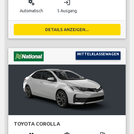
miscellaneous_services
login
Automatisch
5 Ausgang
DETAILS ANZEIGEN...
MITTELKLASSEWAGEN
TOYOTA COROLLA