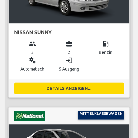
NISSAN SUNNY
group
business_center
local_gas_station
5
2
Benzin
miscellaneous_services
login
Automatisch
5 Ausgang
DETAILS ANZEIGEN...
MITTELKLASSEWAGEN