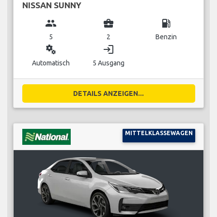
NISSAN SUNNY
group
business_center
local_gas_station
5
2
Benzin
miscellaneous_services
login
Automatisch
5 Ausgang
DETAILS ANZEIGEN...
MITTELKLASSEWAGEN