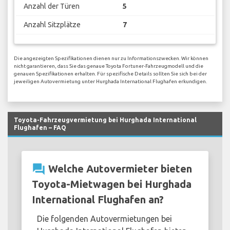
Anzahl der Türen
5
Anzahl Sitzplätze
7
Die angezeigten Spezifikationen dienen nur zu Informationszwecken. Wir können
nicht garantieren, dass Sie das genaue Toyota Fortuner-Fahrzeugmodell und die
genauen Spezifikationen erhalten. Für spezifische Details sollten Sie sich bei der
jeweiligen Autovermietung unter Hurghada International Flughafen erkundigen.
Toyota-Fahrzeugvermietung bei Hurghada International
Flughafen – FAQ
question_answer
Welche Autovermieter bieten
Toyota-Mietwagen bei Hurghada
International Flughafen an?
Die folgenden Autovermietungen bei