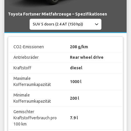
Toyota Fortuner Mietfahrzeuge – Spezifikationen
CO2-Emissionen
208 g/km
Antriebsräder
Rear wheel drive
Kraftstoff
diesel
Maximale
1000 l
Kofferraumkapazität
Minimale
200 l
Kofferraumkapazität
Gemischter
Kraftstoffverbrauch pro
7.9 l
100 km