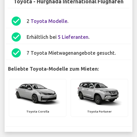
Toyota - Hurghada International Flughafen
check_circle
2
Toyota Modelle
.
check_circle
Erhältlich bei
5 Lieferanten
.
check_circle
7 Toyota Mietwagenangebote gesucht.
Beliebte Toyota-Modelle zum Mieten:
Toyota Corolla
Toyota Fortuner