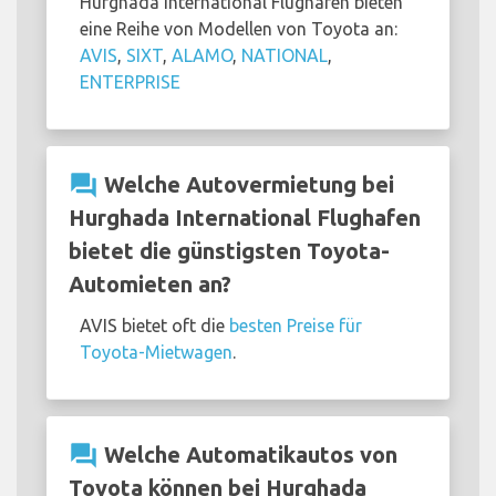
Hurghada International Flughafen bieten
eine Reihe von Modellen von Toyota an:
AVIS
,
SIXT
,
ALAMO
,
NATIONAL
,
ENTERPRISE
question_answer
Welche Autovermietung bei
Hurghada International Flughafen
bietet die günstigsten Toyota-
Automieten an?
AVIS bietet oft die
besten Preise für
Toyota-Mietwagen
.
question_answer
Welche Automatikautos von
Toyota können bei Hurghada