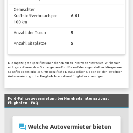
Gemischter
Kraftstoffverbrauch pro
6.6 l
100 km
Anzahl der Türen
5
Anzahl Sitzplätze
5
Die angezeigten Spezifikationen dienen nur zu Informationszwecken. Wir können
nicht garantieren, dass Sie das genaue Ford Focus-Fahrzeugmodell und die genauen
Spezifikationen erhalten. Für spezifische Details sollten Sie sich bei der jeweiligen
Autovermietung unter Hurghada International Flughafen erkundigen.
Ford-Fahrzeugvermietung bei Hurghada International
Flughafen – FAQ
question_answer
Welche Autovermieter bieten