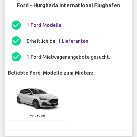
Ford - Hurghada International Flughafen
check_circle
1
Ford Modelle
.
check_circle
Erhältlich bei
1 Lieferanten
.
check_circle
1 Ford Mietwagenangebote gesucht.
Beliebte Ford-Modelle zum Mieten:
Ford Focus