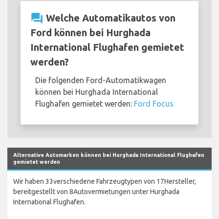
question_answer
Welche Automatikautos von
Ford können bei Hurghada
International Flughafen gemietet
werden?
Die folgenden Ford-Automatikwagen
können bei Hurghada International
Flughafen gemietet werden:
Ford Focus
Alternative Automarken können bei Hurghada International Flughafen
gemietet werden
Wir haben 33verschiedene Fahrzeugtypen von 17Hersteller,
bereitgestellt von 8Autovermietungen unter Hurghada
International Flughafen.