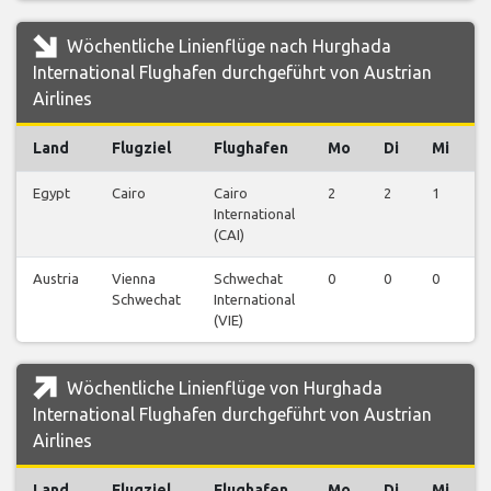
Wöchentliche Linienflüge nach Hurghada
International Flughafen durchgeführt von Austrian
Airlines
Land
Flugziel
Flughafen
Mo
Di
Mi
Egypt
Cairo
Cairo
2
2
1
2
International
(CAI)
Austria
Vienna
Schwechat
0
0
0
1
Schwechat
International
(VIE)
Wöchentliche Linienflüge von Hurghada
International Flughafen durchgeführt von Austrian
Airlines
Land
Flugziel
Flughafen
Mo
Di
Mi