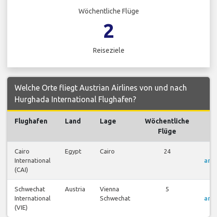
Wöchentliche Flüge
2
Reiseziele
Welche Orte fliegt Austrian Airlines von und nach
Hurghada International Flughafen?
Flughafen
Land
Lage
Wöchentliche
Fl
Flüge
Cairo
Egypt
Cairo
24
Fl
International
anz
(CAI)
Schwechat
Austria
Vienna
5
Fl
International
Schwechat
anz
(VIE)