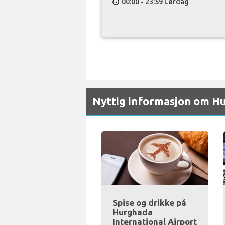
00:00 - 23:59 Lørdag
schedule
Nyttig informasjon om Hu
Spise og drikke på
Hurghada
International Airport