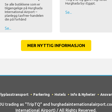
Hurghada by i Egypt.
Se alle butikkene som er
tilgjengelige på Hurghada
International Airport –
Se...
planlegg taxfree-handelen
din på forhånd
Se...
MER NYTTIG INFORMASJON
Flyplasstransport
Parkering
Hotels
Info & Nyheter
Ansvar
 trading as "TripTQ" and hurghadainternationalairport.co
International Airport) / All Rights Reserved.