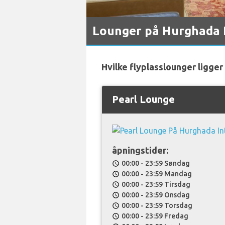
Lounger på Hurghada I
Hvilke flyplasslounger ligger
Pearl Lounge
åpningstider:
00:00 - 23:59 Søndag
schedule
00:00 - 23:59 Mandag
schedule
00:00 - 23:59 Tirsdag
schedule
00:00 - 23:59 Onsdag
schedule
00:00 - 23:59 Torsdag
schedule
00:00 - 23:59 Fredag
schedule