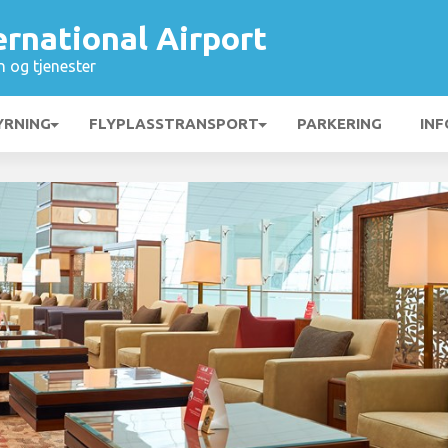
rnational Airport
n og tjenester
YRNING
FLYPLASSTRANSPORT
PARKERING
INF