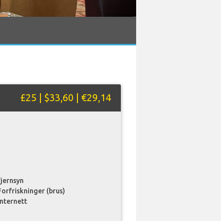
£25 | $33,60 | €29,14
fjernsyn
Forfriskninger (brus)
internett