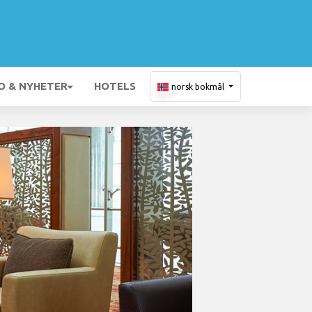
O & NYHETER
HOTELS
norsk bokmål