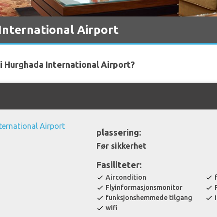
nternational Airport
 i Hurghada International Airport?
plassering:
Før sikkerhet
Fasiliteter:
Aircondition
check
check
Flyinformasjonsmonitor
check
check
funksjonshemmede tilgang
check
check
wifi
check