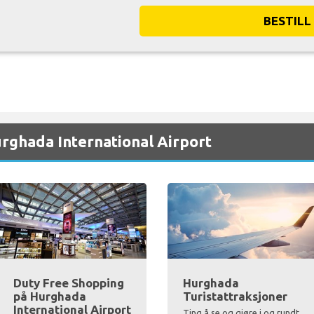
BESTILL
rghada International Airport
Duty Free Shopping
Hurghada
på Hurghada
Turistattraksjoner
International Airport
Ting å se og gjøre i og rundt