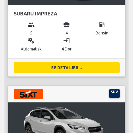
SUBARU IMPREZA
group
business_center
local_gas_station
5
4
Bensin
miscellaneous_services
login
Automatisk
4 Dør
SE DETALJER...
SUV