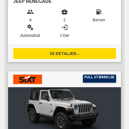
JEEP RENEGADE
group
business_center
local_gas_station
4
2
Bensin
miscellaneous_services
login
Automatisk
5 Dør
SE DETALJER...
FULL STØRRELSE