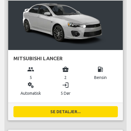
MITSUBISHI LANCER
group
business_center
local_gas_station
5
2
Bensin
miscellaneous_services
login
Automatisk
5 Dør
SE DETALJER...