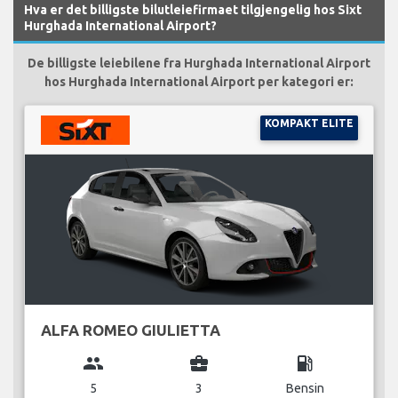
Hva er det billigste bilutleiefirmaet tilgjengelig hos Sixt
Hurghada International Airport?
De billigste leiebilene fra Hurghada International Airport
hos Hurghada International Airport per kategori er:
KOMPAKT ELITE
ALFA ROMEO GIULIETTA
group
business_center
local_gas_station
5
3
Bensin