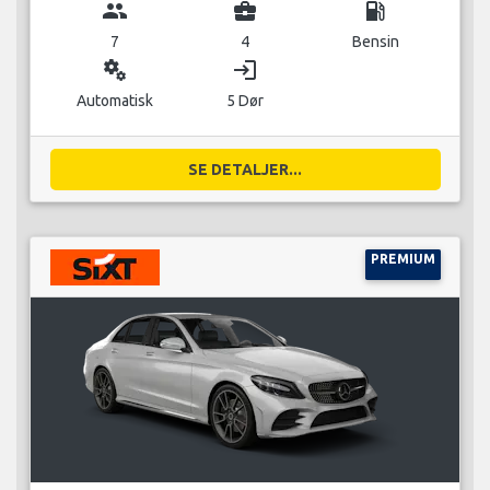
group
business_center
local_gas_station
7
4
Bensin
miscellaneous_services
login
Automatisk
5 Dør
SE DETALJER...
PREMIUM