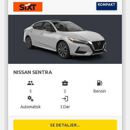
KOMPAKT
NISSAN SENTRA
group
business_center
local_gas_station
5
2
Bensin
miscellaneous_services
login
Automatisk
5 Dør
SE DETALJER...