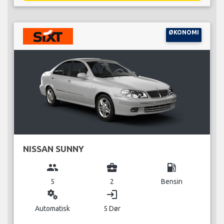
ØKONOMI
NISSAN SUNNY
group
business_center
local_gas_station
5
2
Bensin
miscellaneous_services
login
Automatisk
5 Dør