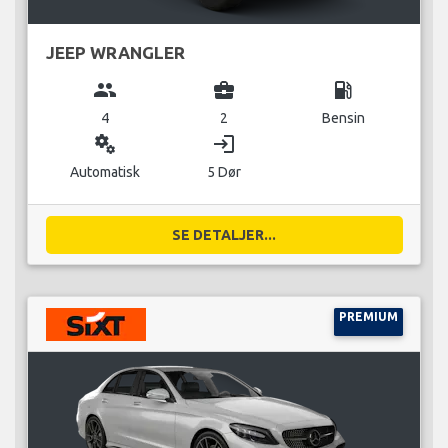
JEEP WRANGLER
group
business_center
local_gas_station
4
2
Bensin
miscellaneous_services
login
Automatisk
5 Dør
SE DETALJER...
PREMIUM