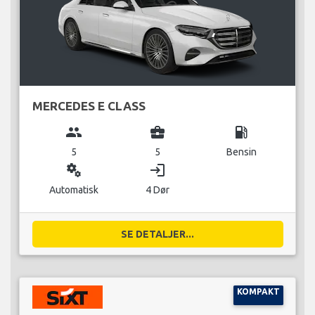
MERCEDES E CLASS
group
business_center
local_gas_station
5
5
Bensin
miscellaneous_services
login
Automatisk
4 Dør
SE DETALJER...
KOMPAKT