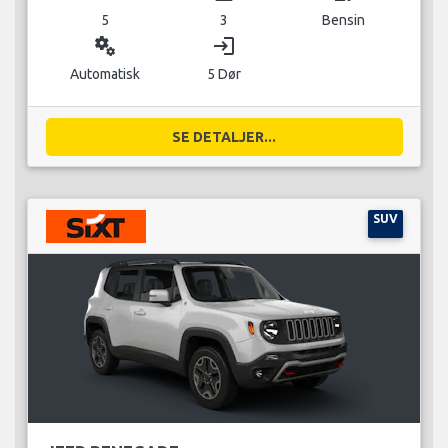
5
3
Bensin
miscellaneous_services
login
Automatisk
5 Dør
SE DETALJER...
SUV