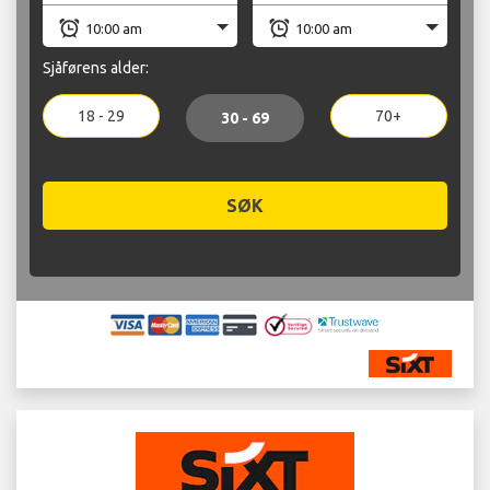
Sjåførens alder:
18 - 29
70+
30 - 69
SØK