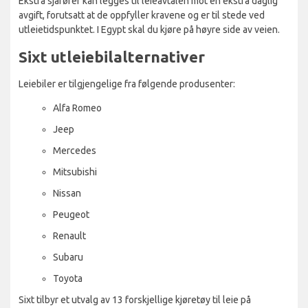
Ekstra sjåfører kan legges til leieavtalen mot en ekstra daglig
avgift, forutsatt at de oppfyller kravene og er til stede ved
utleietidspunktet. I Egypt skal du kjøre på høyre side av veien.
Sixt utleiebilalternativer
Leiebiler er tilgjengelige fra følgende produsenter:
Alfa Romeo
Jeep
Mercedes
Mitsubishi
Nissan
Peugeot
Renault
Subaru
Toyota
Sixt tilbyr et utvalg av 13 forskjellige kjøretøy til leie på