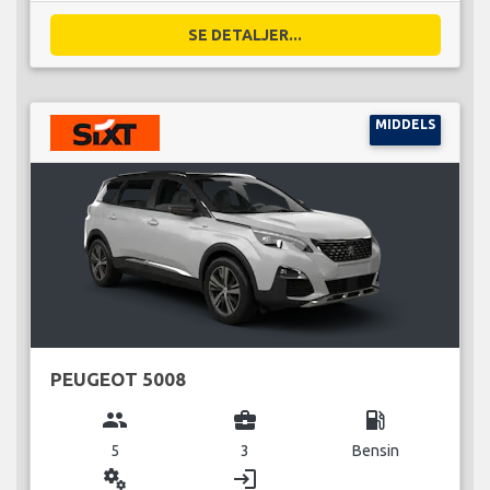
SE DETALJER...
MIDDELS
PEUGEOT 5008
group
business_center
local_gas_station
5
3
Bensin
miscellaneous_services
login