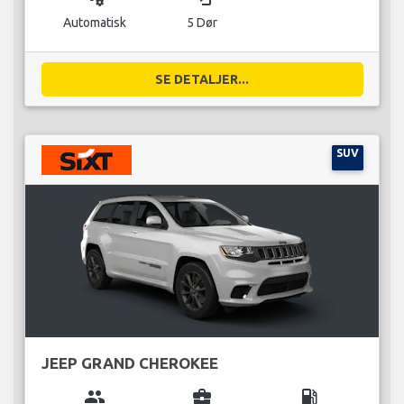
Automatisk
5 Dør
SE DETALJER...
SUV
JEEP GRAND CHEROKEE
group
business_center
local_gas_station