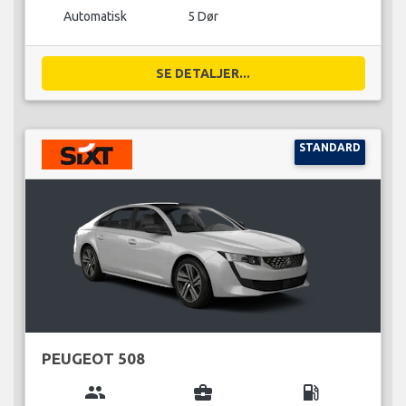
Automatisk
5 Dør
SE DETALJER...
STANDARD
PEUGEOT 508
group
business_center
local_gas_station