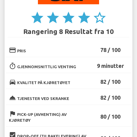
star
star
star
star
star_border
Rangering 8 Resultat fra 10
credit_card
78 / 100
PRIS
timer
9 minutter
GJENNOMSNITTLIG VENTING
directions_car
82 / 100
KVALITET PÅ KJØRETØYET
room_service
82 / 100
TJENESTER VED SKRANKE
flag
PICK-UP (AVHENTING) AV
80 / 100
KJØRETØY
beenhere
DROP-OFF (TILBAKELEVERING) AV