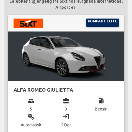
Leiebiler tilgjengelig fra Sixt hos Hurghada International
Airport er:
KOMPAKT ELITE
ALFA ROMEO GIULIETTA
group
business_center
local_gas_station
5
3
Bensin
miscellaneous_services
login
Automatisk
5 Dør