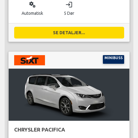
miscellaneous_services
login
Automatisk
5 Dør
SE DETALJER...
MINIBUSS
CHRYSLER PACIFICA