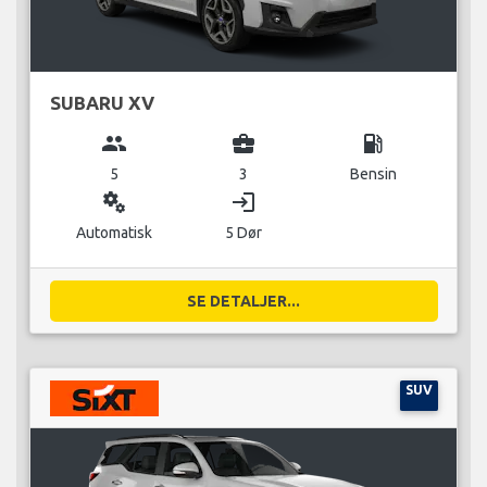
SUBARU XV
group
business_center
local_gas_station
5
3
Bensin
miscellaneous_services
login
Automatisk
5 Dør
SE DETALJER...
SUV