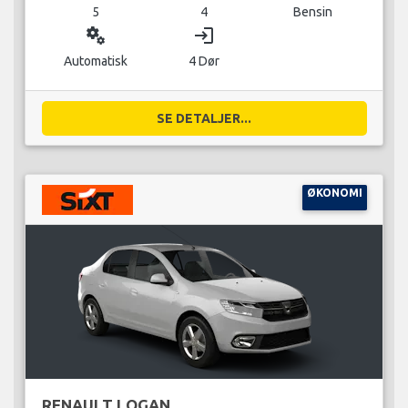
5
4
Bensin
miscellaneous_services
login
Automatisk
4 Dør
SE DETALJER...
ØKONOMI
RENAULT LOGAN