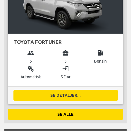
TOYOTA FORTUNER
group
business_center
local_gas_station
5
5
Bensin
miscellaneous_services
login
Automatisk
5 Dør
SE DETALJER...
SE ALLE