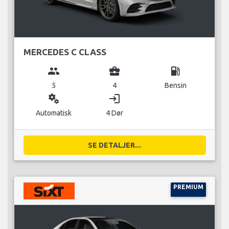
MERCEDES C CLASS
group
business_center
local_gas_station
5
4
Bensin
miscellaneous_services
login
Automatisk
4 Dør
SE DETALJER...
PREMIUM