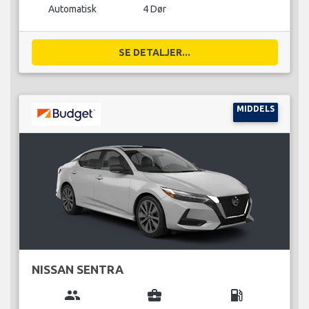
Automatisk
4 Dør
SE DETALJER...
MIDDELS
NISSAN SENTRA
group
business_center
local_gas_station