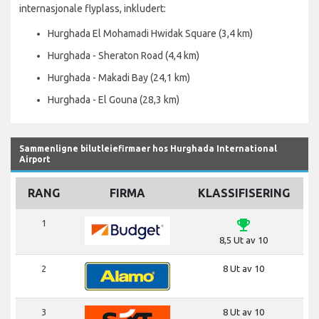
internasjonale flyplass, inkludert:
Hurghada El Mohamadi Hwidak Square (3,4 km)
Hurghada - Sheraton Road (4,4 km)
Hurghada - Makadi Bay (24,1 km)
Hurghada - El Gouna (28,3 km)
Sammenligne bilutleiefirmaer hos Hurghada International
Airport
RANG
FIRMA
KLASSIFISERING
emoji_events
1
8,5 Ut av 10
2
8 Ut av 10
3
8 Ut av 10