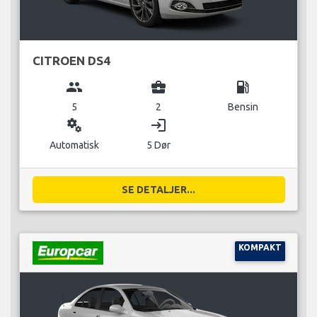
CITROEN DS4
group
business_center
local_gas_station
5
2
Bensin
miscellaneous_services
login
Automatisk
5 Dør
SE DETALJER...
KOMPAKT