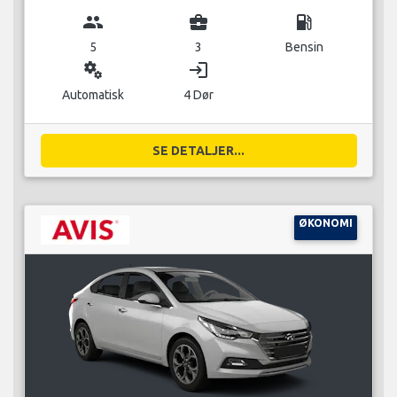
group
business_center
local_gas_station
5
3
Bensin
miscellaneous_services
login
Automatisk
4 Dør
SE DETALJER...
ØKONOMI