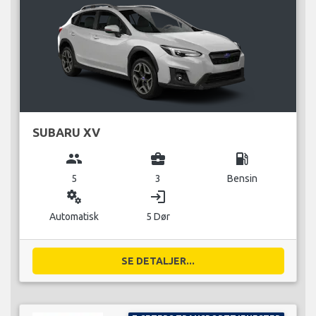
SUBARU XV
group
business_center
local_gas_station
5
3
Bensin
miscellaneous_services
login
Automatisk
5 Dør
SE DETALJER...