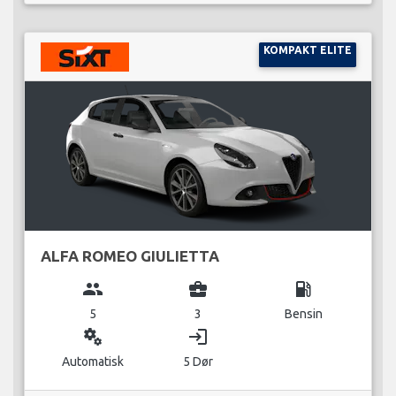
KOMPAKT ELITE
ALFA ROMEO GIULIETTA
group
business_center
local_gas_station
5
3
Bensin
miscellaneous_services
login
Automatisk
5 Dør