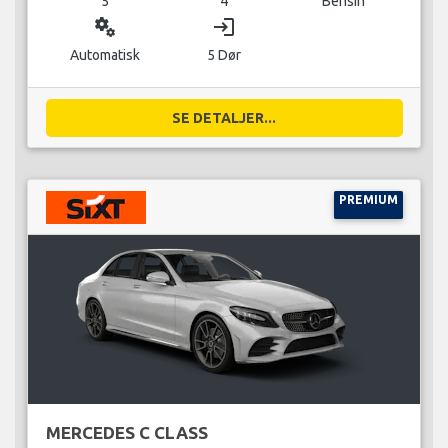
5
4
Bensin
miscellaneous_services
login
Automatisk
5 Dør
SE DETALJER...
PREMIUM
MERCEDES C CLASS