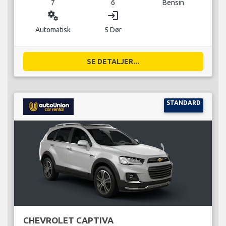
7
6
Bensin
miscellaneous_services
login
Automatisk
5 Dør
SE DETALJER...
STANDARD
CHEVROLET CAPTIVA