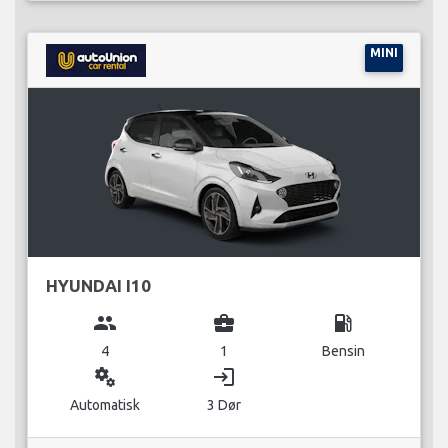
MINI
HYUNDAI I10
group
business_center
local_gas_station
4
1
Bensin
miscellaneous_services
login
Automatisk
3 Dør