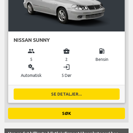
NISSAN SUNNY
group
business_center
local_gas_station
5
2
Bensin
miscellaneous_services
login
Automatisk
5 Dør
SE DETALJER...
SØK