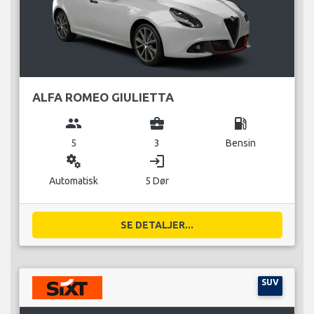
ALFA ROMEO GIULIETTA
group
business_center
local_gas_station
5
3
Bensin
miscellaneous_services
login
Automatisk
5 Dør
SE DETALJER...
SUV