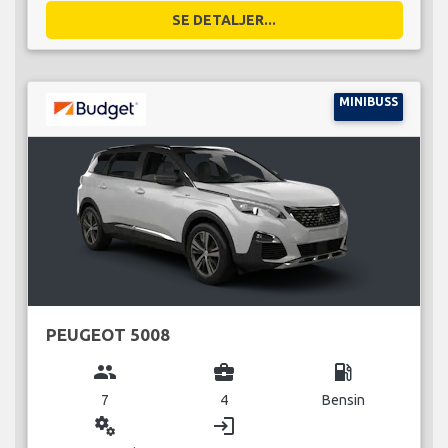
SE DETALJER...
MINIBUSS
PEUGEOT 5008
group
business_center
local_gas_station
7
4
Bensin
miscellaneous_services
login