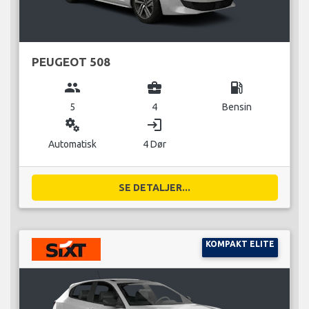
PEUGEOT 508
group
business_center
local_gas_station
5
4
Bensin
miscellaneous_services
login
Automatisk
4 Dør
SE DETALJER...
KOMPAKT ELITE