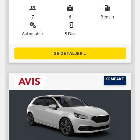
group
business_center
local_gas_station
7
6
Bensin
miscellaneous_services
login
Automatisk
5 Dør
SE DETALJER...
KOMPAKT