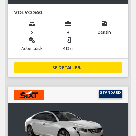
VOLVO S60
group
business_center
local_gas_station
5
4
Bensin
miscellaneous_services
login
Automatisk
4 Dør
SE DETALJER...
STANDARD