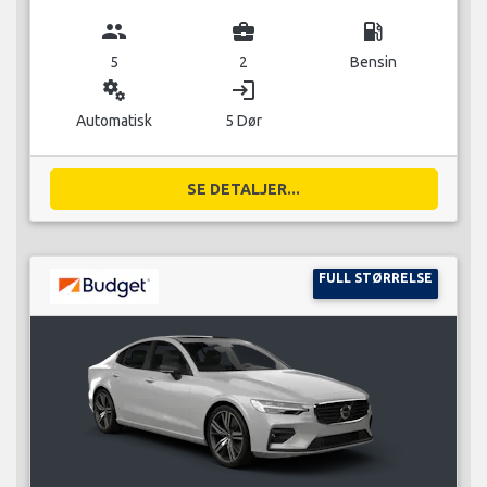
group
business_center
local_gas_station
5
2
Bensin
miscellaneous_services
login
Automatisk
5 Dør
SE DETALJER...
FULL STØRRELSE