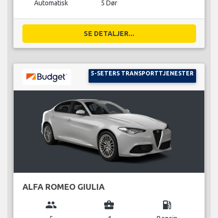
Automatisk
5 Dør
SE DETALJER...
5-SETERS TRANSPORTTJENESTER
ALFA ROMEO GIULIA
group
business_center
local_gas_station