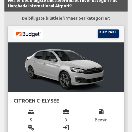
Hva er det billigste bilutleiefirmaet i hver kategori hos
Hurghada International Airport?
De billigste bilutleiefirmaer per kategori er:
KOMPAKT
CITROEN C-ELYSEE
group
business_center
local_gas_station
5
3
Bensin
miscellaneous_services
login