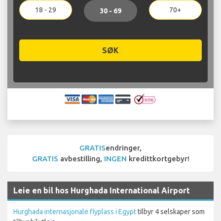
18 - 29
70+
30 - 69
SØK
GRATIS
endringer,
GRATIS
avbestilling,
INGEN
kredittkortgebyr!
Leie en bil hos Hurghada International Airport
Hurghada internasjonale flyplass i Egypt
tilbyr 4 selskaper som