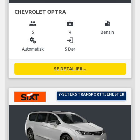
CHEVROLET OPTRA
group
business_center
local_gas_station
5
4
Bensin
miscellaneous_services
login
Automatisk
5 Dør
SE DETALJER...
7-SETERS TRANSPORTTJENESTER