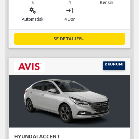
5
4
Bensin
miscellaneous_services
login
Automatisk
4 Dør
SE DETALJER...
ØKONOMI
HYUNDAI ACCENT