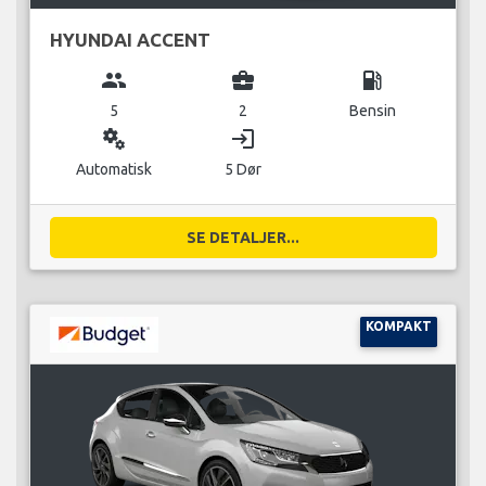
HYUNDAI ACCENT
group
business_center
local_gas_station
5
2
Bensin
miscellaneous_services
login
Automatisk
5 Dør
SE DETALJER...
KOMPAKT