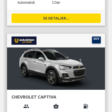
Automatisk
5 Dør
SE DETALJER...
SUV
CHEVROLET CAPTIVA
group
business_center
local_gas_station