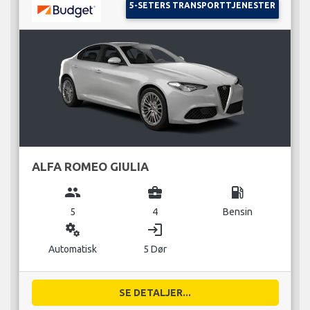
5-SETERS TRANSPORTTJENESTER
ALFA ROMEO GIULIA
group
business_center
local_gas_station
5
4
Bensin
miscellaneous_services
login
Automatisk
5 Dør
SE DETALJER...