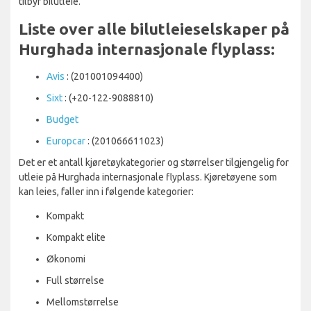
tilbyr bilutleie.
Liste over alle bilutleieselskaper på
Hurghada internasjonale flyplass:
Avis
: (201001094400)
Sixt
: (+20-122-9088810)
Budget
Europcar
: (201066611023)
Det er et antall kjøretøykategorier og størrelser tilgjengelig for
utleie på Hurghada internasjonale flyplass. Kjøretøyene som
kan leies, faller inn i følgende kategorier:
Kompakt
Kompakt elite
Økonomi
Full størrelse
Mellomstørrelse