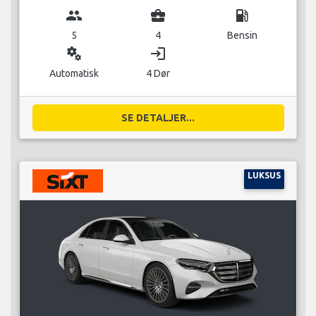
group
business_center
local_gas_station
5
4
Bensin
miscellaneous_services
login
Automatisk
4 Dør
SE DETALJER...
LUKSUS