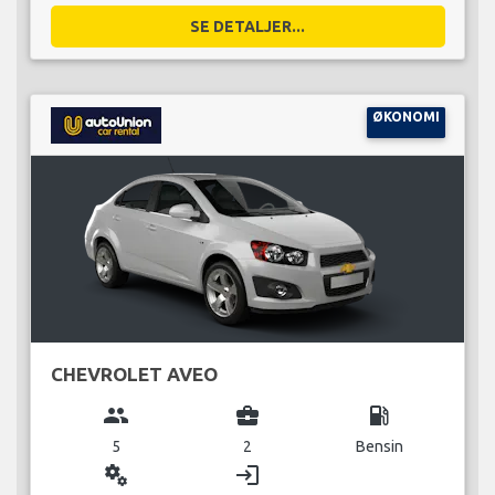
SE DETALJER...
ØKONOMI
CHEVROLET AVEO
group
business_center
local_gas_station
5
2
Bensin
miscellaneous_services
login