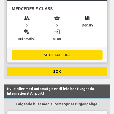
MERCEDES E CLASS
group
business_center
local_gas_station
5
5
Bensin
miscellaneous_services
login
Automatisk
4 Dør
SE DETALJER...
SØK
Hvile biler med automatgir er til leie hos Hurghada
International Airport?
Følgende biler med automatgir er tilgjengelige: