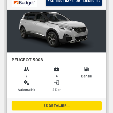
7-SETERS TRANSPORTTJENESTER
PEUGEOT 5008
group
business_center
local_gas_station
7
4
Bensin
miscellaneous_services
login
Automatisk
5 Dør
SE DETALJER...