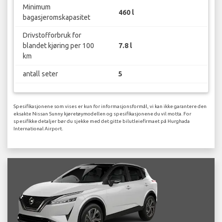
Minimum
460 l
bagasjeromskapasitet
Drivstofforbruk for
blandet kjøring per 100
7.8 l
km
antall seter
5
Spesifikasjonene som vises er kun for informasjonsformål, vi kan ikke garantere den
eksakte Nissan Sunny kjøretøymodellen og spesifikasjonene du vil motta. For
spesifikke detaljer bør du sjekke med det gitte bilutleiefirmaet på Hurghada
International Airport.