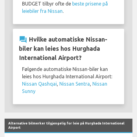
BUDGET tilbyr ofte de
beste prisene på
leiebiler fra Nissan
.
question_answer
Hvilke automatiske Nissan-
biler kan leies hos Hurghada
International Airport?
Følgende automatiske Nissan-biler kan
leies hos Hurghada International Airport:
Nissan Qashqai
,
Nissan Sentra
,
Nissan
Sunny
Alternative bilmerker tilgjengelig for leie på Hurghada International
Airport