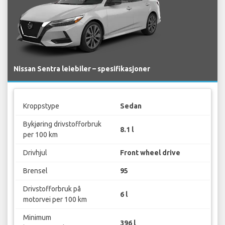
Nissan Sentra leiebiler – spesifikasjoner
Kroppstype
Sedan
Bykjøring drivstofforbruk
8.1 l
per 100 km
Drivhjul
Front wheel drive
Brensel
95
Drivstofforbruk på
6 l
motorvei per 100 km
Minimum
396 l