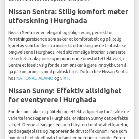
Nissan Sentra: Stilig komfort møter
utforskning i Hurghada
Nissan Sentra er en elegant og stilig sedan, perfekt for
forretningsreisende som søker et komfortabelt og pålitelig
kjøretøy som tar dem fra møter til utforsking av de fantastiske
omgivelsene i Hurghada. Med sitt romslige interiør, avanserte
sikkerhetsfunksjoner og imponerende drivstoffeffektivitet, er
Sentra et ideelt valg for de som ønsker å gjøre inntrykk uten å
gå på kompromiss med praktisk bruk. Du kan leie Nissan Sentra
hos
NATIONAL
,
ALAMO
og
SIXT
.
Nissan Sunny: Effektiv allsidighet
for eventyrere i Hurghada
For de som søker et pålitelig og effektivt kjøretøy for å takle de
varierte landskapene i Hurghada, er Nissan Sunny det perfekte
valget. Denne allsidige sedanen tilbyr en komfortabel kjøretur,
god bagasjeplass og imponerende drivstofføkonomi, noe som
gjør den til et ideelt valg for familier og fritidsreisende. Enten