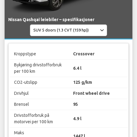
Nissan Qashqai leiebiler – spesifikasjoner
Kroppstype
Crossover
Bykjøring drivstofforbruk
6.4 l
per 100 km
CO2-utslipp
125 g/km
Drivhjul
Front wheel drive
Brensel
95
Drivstofforbruk på
4.9 l
motorvei per 100 km
Maks
1447 l