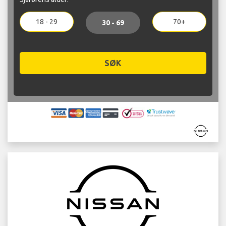
18 - 29
70+
30 - 69
SØK