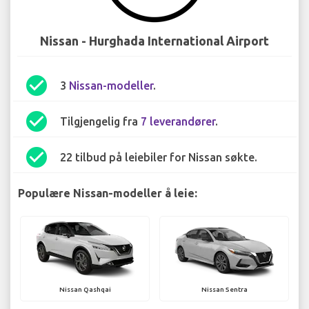
Nissan - Hurghada International Airport
check_circle
3
Nissan-modeller
.
check_circle
Tilgjengelig fra
7 leverandører
.
check_circle
22 tilbud på leiebiler for Nissan søkte.
Populære Nissan-modeller å leie:
Nissan Qashqai
Nissan Sentra