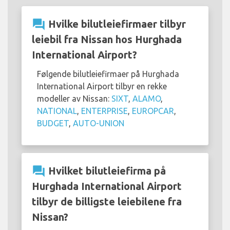
question_answer
Hvilke bilutleiefirmaer tilbyr
leiebil fra Nissan hos Hurghada
International Airport?
Følgende bilutleiefirmaer på Hurghada
International Airport tilbyr en rekke
modeller av Nissan:
SIXT
,
ALAMO
,
NATIONAL
,
ENTERPRISE
,
EUROPCAR
,
BUDGET
,
AUTO-UNION
question_answer
Hvilket bilutleiefirma på
Hurghada International Airport
tilbyr de billigste leiebilene fra
Nissan?