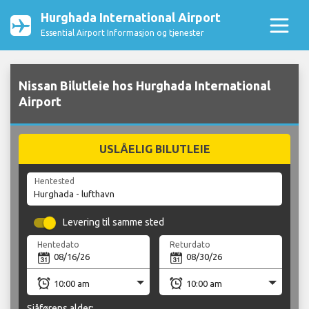
Hurghada International Airport
Essential Airport Informasjon og tjenester
Nissan Bilutleie hos Hurghada International
Airport
USLÅELIG BILUTLEIE
Hentested
Levering til samme sted
Hentedato
Returdato
Sjåførens alder: