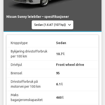
Nissan Sunny leiebiler – spesifikasjoner
Kroppstype
Sedan
Bykjøring drivstofforbruk
10.7 l
per 100 km
Drivhjul
Front wheel drive
Brensel
95
Drivstofforbruk på
6.1 l
motorvei per 100 km
Maks
460 l
bagasjeromskapasitet