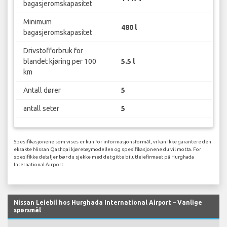
bagasjeromskapasitet
Minimum
480 l
bagasjeromskapasitet
Drivstofforbruk for
blandet kjøring per 100
5.5 l
km
Antall dører
5
antall seter
5
Spesifikasjonene som vises er kun for informasjonsformål, vi kan ikke garantere den
eksakte Nissan Qashqai kjøretøymodellen og spesifikasjonene du vil motta. For
spesifikke detaljer bør du sjekke med det gitte bilutleiefirmaet på Hurghada
International Airport.
Nissan Leiebil hos Hurghada International Airport – Vanlige
spørsmål