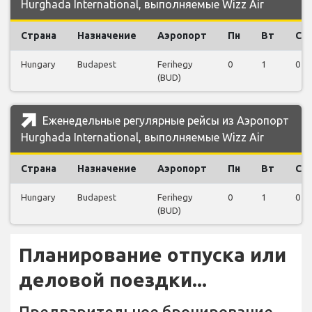
Hurghada International, выполняемые Wizz Air
Страна
Назначение
Аэропорт
Пн
Вт
Ср
Hungary
Budapest
Ferihegy
0
1
0
(BUD)
Еженедельные регулярные рейсы из Аэропорт
Hurghada International, выполняемые Wizz Air
Страна
Назначение
Аэропорт
Пн
Вт
Ср
Hungary
Budapest
Ferihegy
0
1
0
(BUD)
Планирование отпуска или
деловой поездки...
Предварительное бронирование