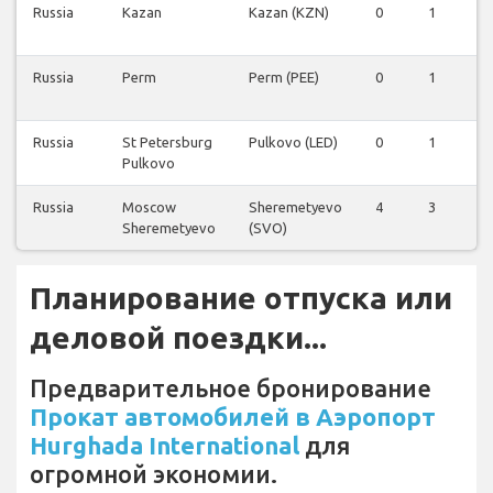
Russia
Kazan
Kazan (KZN)
0
1
0
Russia
Perm
Perm (PEE)
0
1
0
Russia
St Petersburg
Pulkovo (LED)
0
1
0
Pulkovo
Russia
Moscow
Sheremetyevo
4
3
0
Sheremetyevo
(SVO)
Планирование отпуска или
деловой поездки...
Предварительное бронирование
Прокат автомобилей в Аэропорт
Hurghada International
для
огромной экономии.