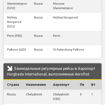
Sheremetyevo
Russia
Moscow
(SVO)
Sheremetyevo
Nizhniy
Russia
Nizhniy Novgorod
Novgorod
(GOJ)
Perm (PEE)
Russia
Perm
Pulkovo (LED)
Russia
St Petersburg Pulkovo
Еженедельные регулярные рейсы в Аэропорт
Hurghada International, выполняемые Aeroflot
Страна
Назначение
Аэропорт
Пн
Вт
С
Russia
Chelyabinsk
Chelyabinsk
0
1
0
(CEK)