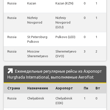
Russia
Kazan
Kazan (KZN)
0
1
0
Russia
Nizhniy
Nizhniy
0
1
0
Novgorod
Novgorod
(GOJ)
Russia
St Petersburg
Pulkovo (LED)
0
1
0
Pulkovo
Russia
Moscow
Sheremetyevo
3
2
0
Sheremetyevo
(SVO)
Еженедельные регулярные рейсы из Аэропорт
Hurghada International, выполняемые Aeroflot
Страна
Назначение
Аэропорт
Пн
Вт
С
Russia
Chelyabinsk
Chelyabinsk
1
0
0
(CEK)