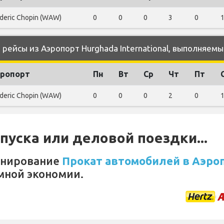
deric Chopin (WAW)
0
0
0
3
0
ейсы из Аэропорт Hurghada International, выполняемы
ропорт
Пн
Вт
Ср
Чт
Пт
deric Chopin (WAW)
0
0
0
2
0
уска или деловой поездки...
онирование
Прокат автомобилей в Аэро
мной экономии.