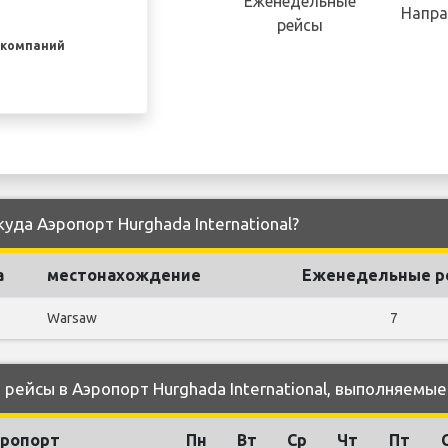
Еженедельные
Напра
рейсы
акомпаний
уда Аэропорт Hurghada International?
а
местонахождение
Еженедельные р
Warsaw
7
ейсы в Аэропорт Hurghada International, выполняемые
ропорт
Пн
Вт
Ср
Чт
Пт