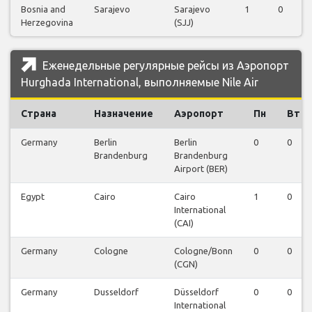
Bosnia and
Sarajevo
Sarajevo
1
0
Herzegovina
(SJJ)
Еженедельные регулярные рейсы из Аэропорт
Hurghada International, выполняемые Nile Air
Страна
Назначение
Аэропорт
Пн
Вт
Germany
Berlin
Berlin
0
0
Brandenburg
Brandenburg
Airport (BER)
Egypt
Cairo
Cairo
1
0
International
(CAI)
Germany
Cologne
Cologne/Bonn
0
0
(CGN)
Germany
Dusseldorf
Düsseldorf
0
0
International