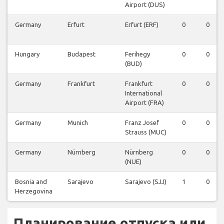
Airport (DUS)
Germany
Erfurt
Erfurt (ERF)
0
0
Hungary
Budapest
Ferihegy
0
0
(BUD)
Germany
Frankfurt
Frankfurt
0
0
International
Airport (FRA)
Germany
Munich
Franz Josef
0
0
Strauss (MUC)
Germany
Nürnberg
Nürnberg
0
0
(NUE)
Bosnia and
Sarajevo
Sarajevo (SJJ)
1
0
Herzegovina
Планирование отпуска или