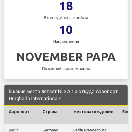
18
Еженедельные рейсы
10
Направления
NOVEMBER PAPA
Позывной авиакомпании
В какие места летает Nile Air и откуда Аэропорт
Hurghada International?
Аэропорт
Страна
местонахождение
Еже
Berlin
Germany
Berlin Brandenburg