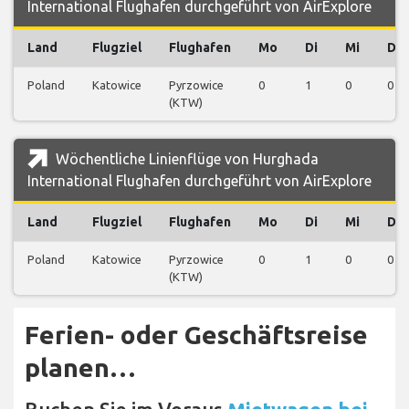
International Flughafen durchgeführt von AirExplore
Land
Flugziel
Flughafen
Mo
Di
Mi
Do
Poland
Katowice
Pyrzowice
0
1
0
0
(KTW)
Wöchentliche Linienflüge von Hurghada
International Flughafen durchgeführt von AirExplore
Land
Flugziel
Flughafen
Mo
Di
Mi
Do
Poland
Katowice
Pyrzowice
0
1
0
0
(KTW)
Ferien- oder Geschäftsreise
planen…