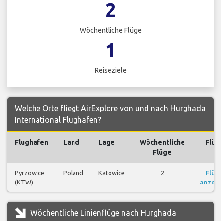
2
Wöchentliche Flüge
1
Reiseziele
Welche Orte fliegt AirExplore von und nach Hurghada
International Flughafen?
Flughafen
Land
Lage
Wöchentliche
Flüg
Flüge
Pyrzowice
Poland
Katowice
2
Flüg
(KTW)
anzei
Wöchentliche Linienflüge nach Hurghada