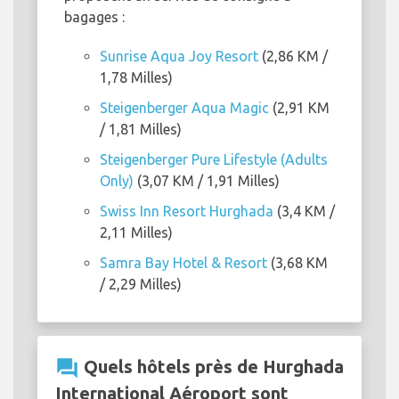
bagages :
Sunrise Aqua Joy Resort
(2,86 KM /
1,78 Milles)
Steigenberger Aqua Magic
(2,91 KM
/ 1,81 Milles)
Steigenberger Pure Lifestyle (Adults
Only)
(3,07 KM / 1,91 Milles)
Swiss Inn Resort Hurghada
(3,4 KM /
2,11 Milles)
Samra Bay Hotel & Resort
(3,68 KM
/ 2,29 Milles)
question_answer
Quels hôtels près de Hurghada
International Aéroport sont