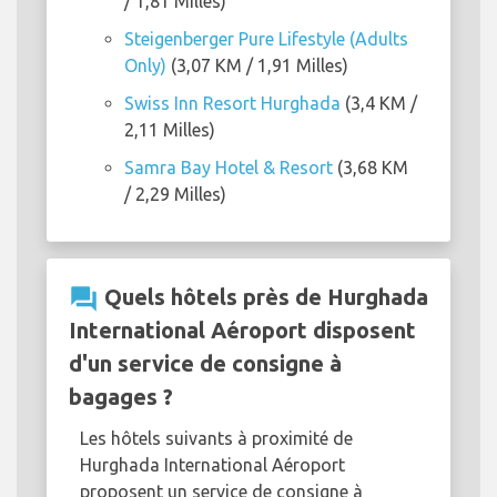
/ 1,81 Milles)
Steigenberger Pure Lifestyle (Adults
Only)
(3,07 KM / 1,91 Milles)
Swiss Inn Resort Hurghada
(3,4 KM /
2,11 Milles)
Samra Bay Hotel & Resort
(3,68 KM
/ 2,29 Milles)
question_answer
Quels hôtels près de Hurghada
International Aéroport disposent
d'un service de consigne à
bagages ?
Les hôtels suivants à proximité de
Hurghada International Aéroport
proposent un service de consigne à