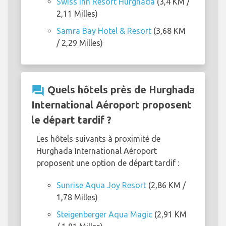
Swiss Inn Resort Hurghada
(3,4 KM /
2,11 Milles)
Samra Bay Hotel & Resort
(3,68 KM
/ 2,29 Milles)
question_answer
Quels hôtels près de Hurghada
International Aéroport proposent
le départ tardif ?
Les hôtels suivants à proximité de
Hurghada International Aéroport
proposent une option de départ tardif :
Sunrise Aqua Joy Resort
(2,86 KM /
1,78 Milles)
Steigenberger Aqua Magic
(2,91 KM