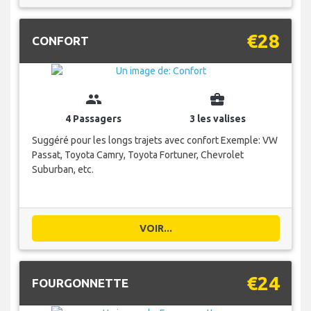
€28
CONFORT
group
business_center
4 Passagers
3 les valises
Suggéré pour les longs trajets avec confort Exemple: VW
Passat, Toyota Camry, Toyota Fortuner, Chevrolet
Suburban, etc.
VOIR...
€24
FOURGONNETTE