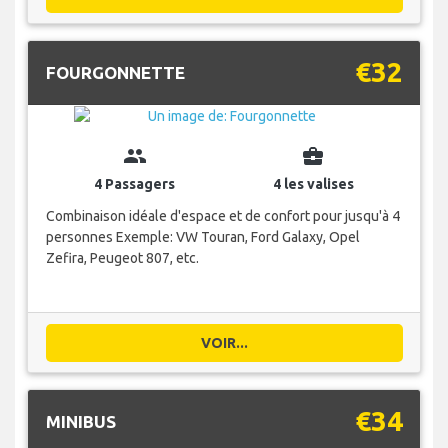
€32
FOURGONNETTE
group
business_center
4 Passagers
4 les valises
Combinaison idéale d'espace et de confort pour jusqu'à 4
personnes Exemple: VW Touran, Ford Galaxy, Opel
Zefira, Peugeot 807, etc.
VOIR...
€34
MINIBUS