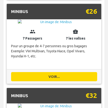
€26
MINIBUS
group
business_center
7 Passagers
7 les valises
Pour un groupe de 4-7 personnes ou gros bagages
Exemple: VW Multivan, Toyota Hiace, Opel Vivaro,
Hyundai H-1, etc.
VOIR...
€32
MINIBUS