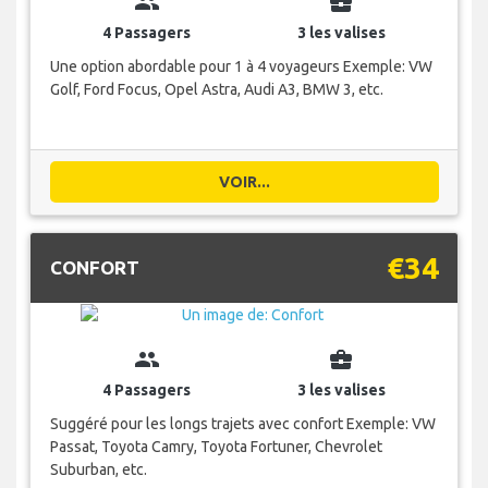
group
business_center
4 Passagers
3 les valises
Une option abordable pour 1 à 4 voyageurs Exemple: VW
Golf, Ford Focus, Opel Astra, Audi A3, BMW 3, etc.
VOIR...
€34
CONFORT
group
business_center
4 Passagers
3 les valises
Suggéré pour les longs trajets avec confort Exemple: VW
Passat, Toyota Camry, Toyota Fortuner, Chevrolet
Suburban, etc.