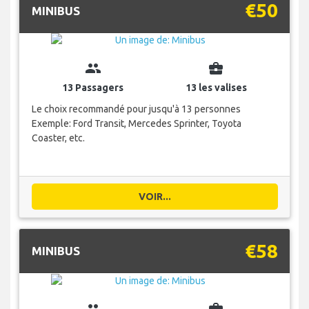
€50
MINIBUS
group
business_center
13 Passagers
13 les valises
Le choix recommandé pour jusqu'à 13 personnes
Exemple: Ford Transit, Mercedes Sprinter, Toyota
Coaster, etc.
VOIR...
€58
MINIBUS
group
business_center