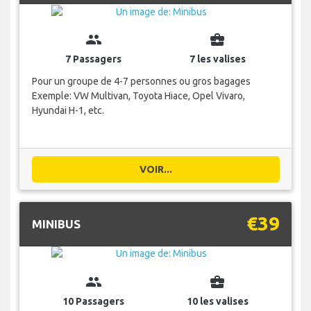
group
business_center
7 Passagers
7 les valises
Pour un groupe de 4-7 personnes ou gros bagages
Exemple: VW Multivan, Toyota Hiace, Opel Vivaro,
Hyundai H-1, etc.
VOIR...
€39
MINIBUS
group
business_center
10 Passagers
10 les valises