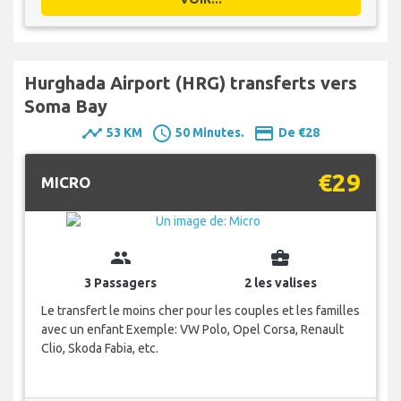
Hurghada Airport (HRG) transferts vers
Soma Bay
timeline
schedule
payment
53 KM
50 Minutes.
De €28
€29
MICRO
group
business_center
3 Passagers
2 les valises
Le transfert le moins cher pour les couples et les familles
avec un enfant Exemple: VW Polo, Opel Corsa, Renault
Clio, Skoda Fabia, etc.