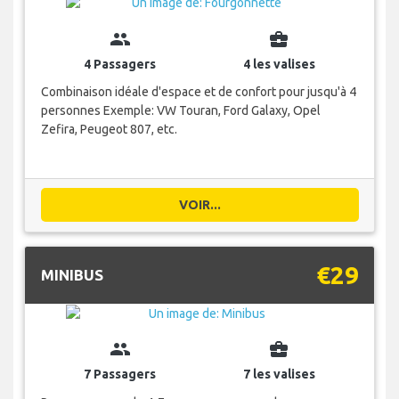
group
business_center
4 Passagers
4 les valises
Combinaison idéale d'espace et de confort pour jusqu'à 4
personnes Exemple: VW Touran, Ford Galaxy, Opel
Zefira, Peugeot 807, etc.
VOIR...
€29
MINIBUS
group
business_center
7 Passagers
7 les valises