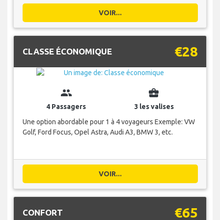
VOIR...
€28
CLASSE ÉCONOMIQUE
group
business_center
4 Passagers
3 les valises
Une option abordable pour 1 à 4 voyageurs Exemple: VW
Golf, Ford Focus, Opel Astra, Audi A3, BMW 3, etc.
VOIR...
€65
CONFORT