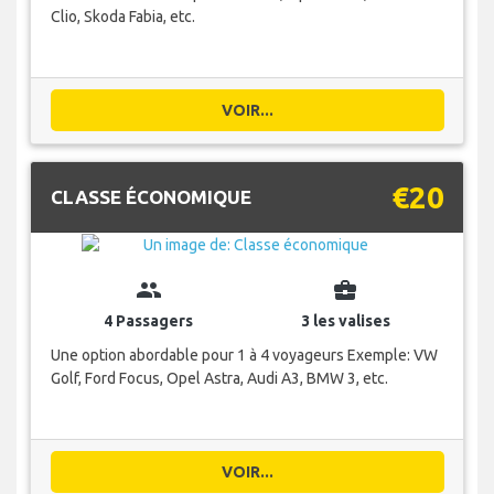
Clio, Skoda Fabia, etc.
VOIR...
€20
CLASSE ÉCONOMIQUE
group
business_center
4 Passagers
3 les valises
Une option abordable pour 1 à 4 voyageurs Exemple: VW
Golf, Ford Focus, Opel Astra, Audi A3, BMW 3, etc.
VOIR...