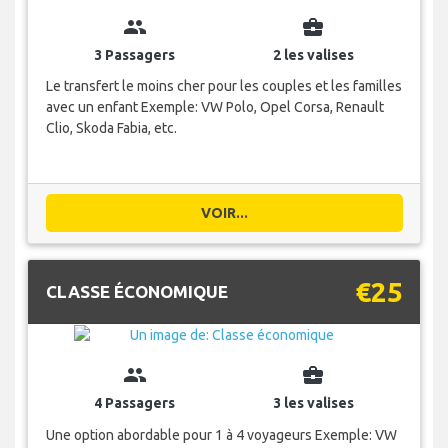
group
business_center
3 Passagers
2 les valises
Le transfert le moins cher pour les couples et les familles
avec un enfant Exemple: VW Polo, Opel Corsa, Renault
Clio, Skoda Fabia, etc.
VOIR...
€25
CLASSE ÉCONOMIQUE
group
business_center
4 Passagers
3 les valises
Une option abordable pour 1 à 4 voyageurs Exemple: VW