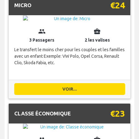
€24
MICRO
group
business_center
3 Passagers
2 les valises
Le transfert le moins cher pour les couples et les familles
avec un enfant Exemple: VW Polo, Opel Corsa, Renault
Clio, Skoda Fabia, etc.
VOIR...
€23
CLASSE ÉCONOMIQUE