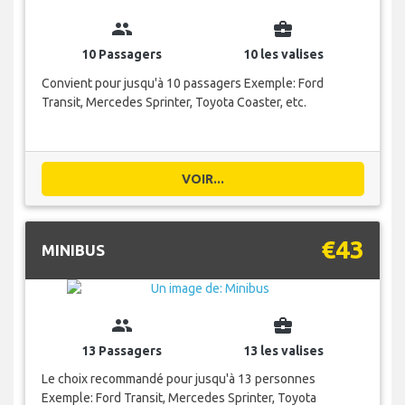
group
business_center
10 Passagers
10 les valises
Convient pour jusqu'à 10 passagers Exemple: Ford
Transit, Mercedes Sprinter, Toyota Coaster, etc.
VOIR...
€43
MINIBUS
group
business_center
13 Passagers
13 les valises
Le choix recommandé pour jusqu'à 13 personnes
Exemple: Ford Transit, Mercedes Sprinter, Toyota