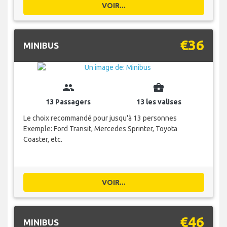
VOIR...
€36
MINIBUS
group
business_center
13 Passagers
13 les valises
Le choix recommandé pour jusqu'à 13 personnes
Exemple: Ford Transit, Mercedes Sprinter, Toyota
Coaster, etc.
VOIR...
€46
MINIBUS