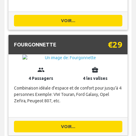
VOIR...
€29
FOURGONNETTE
group
business_center
4 Passagers
4 les valises
Combinaison idéale d'espace et de confort pour jusqu'à 4
personnes Exemple: VW Touran, Ford Galaxy, Opel
Zefira, Peugeot 807, etc.
VOIR...