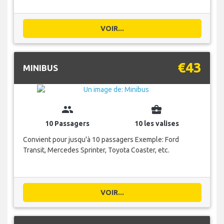
VOIR...
€43
MINIBUS
group
business_center
10 Passagers
10 les valises
Convient pour jusqu'à 10 passagers Exemple: Ford
Transit, Mercedes Sprinter, Toyota Coaster, etc.
VOIR...