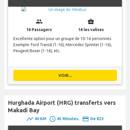
group
business_center
16 Passagers
16 les valises
Excellente option pour un groupe de 10-16 personnes
Exemple: Ford Transit (1-16), Mercedes Sprinter (1-16),
Peugeot Boxer (1-16), etc.
VOIR...
Hurghada Airport (HRG) transferts vers
Makadi Bay
timeline
schedule
payment
40 KM
45 Minutes.
De €23