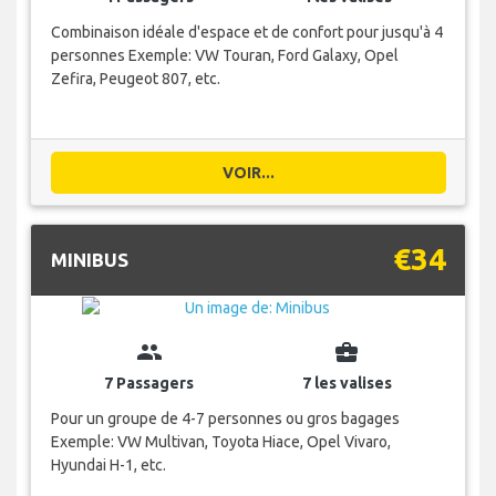
Combinaison idéale d'espace et de confort pour jusqu'à 4
personnes Exemple: VW Touran, Ford Galaxy, Opel
Zefira, Peugeot 807, etc.
VOIR...
€34
MINIBUS
group
business_center
7 Passagers
7 les valises
Pour un groupe de 4-7 personnes ou gros bagages
Exemple: VW Multivan, Toyota Hiace, Opel Vivaro,
Hyundai H-1, etc.