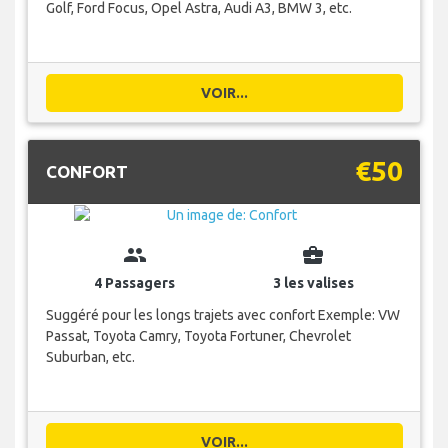
Golf, Ford Focus, Opel Astra, Audi A3, BMW 3, etc.
VOIR...
€50
CONFORT
group
business_center
4 Passagers
3 les valises
Suggéré pour les longs trajets avec confort Exemple: VW
Passat, Toyota Camry, Toyota Fortuner, Chevrolet
Suburban, etc.
VOIR...