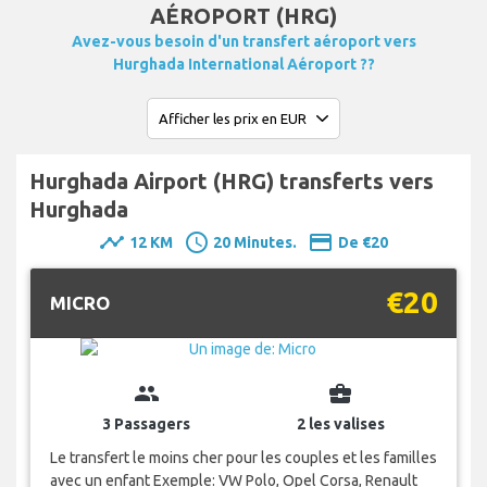
AÉROPORT (HRG)
Avez-vous besoin d'un transfert aéroport vers
Hurghada International Aéroport ??
Hurghada Airport (HRG) transferts vers
Hurghada
timeline
schedule
payment
12 KM
20 Minutes.
De €20
€20
MICRO
group
business_center
3 Passagers
2 les valises
Le transfert le moins cher pour les couples et les familles
avec un enfant Exemple: VW Polo, Opel Corsa, Renault