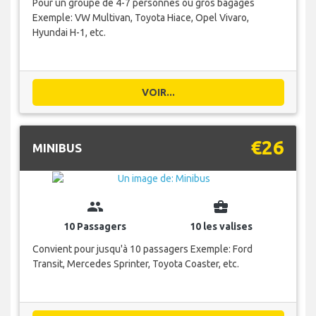
Pour un groupe de 4-7 personnes ou gros bagages
Exemple: VW Multivan, Toyota Hiace, Opel Vivaro,
Hyundai H-1, etc.
VOIR...
€26
MINIBUS
group
business_center
10 Passagers
10 les valises
Convient pour jusqu'à 10 passagers Exemple: Ford
Transit, Mercedes Sprinter, Toyota Coaster, etc.