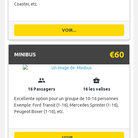
Coaster, etc.
VOIR...
€60
MINIBUS
group
business_center
16 Passagers
16 les valises
Excellente option pour un groupe de 10-16 personnes
Exemple: Ford Transit (1-16), Mercedes Sprinter (1-16),
Peugeot Boxer (1-16), etc.
VOIR...