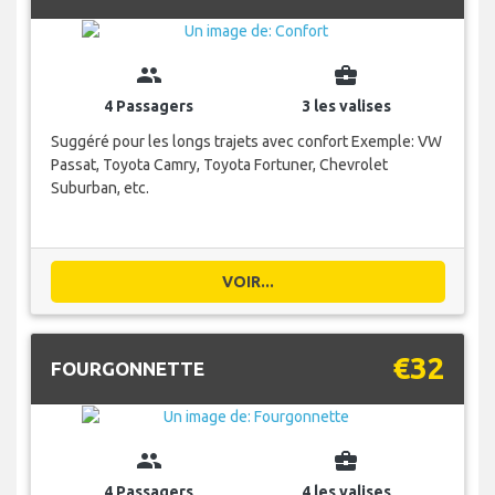
group
business_center
4 Passagers
3 les valises
Suggéré pour les longs trajets avec confort Exemple: VW
Passat, Toyota Camry, Toyota Fortuner, Chevrolet
Suburban, etc.
VOIR...
€32
FOURGONNETTE
group
business_center
4 Passagers
4 les valises