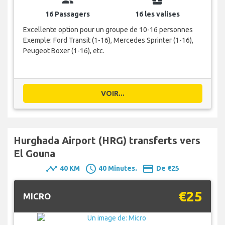
16 Passagers
16 les valises
Excellente option pour un groupe de 10-16 personnes
Exemple: Ford Transit (1-16), Mercedes Sprinter (1-16),
Peugeot Boxer (1-16), etc.
VOIR...
Hurghada Airport (HRG) transferts vers
El Gouna
timeline
schedule
payment
40 KM
40 Minutes.
De €25
€25
MICRO