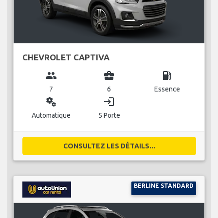
CHEVROLET CAPTIVA
group
business_center
local_gas_station
7
6
Essence
miscellaneous_services
login
Automatique
5 Porte
CONSULTEZ LES DÉTAILS...
BERLINE STANDARD