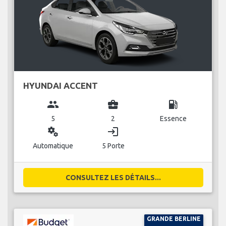
HYUNDAI ACCENT
group
business_center
local_gas_station
5
2
Essence
miscellaneous_services
login
Automatique
5 Porte
CONSULTEZ LES DÉTAILS...
GRANDE BERLINE