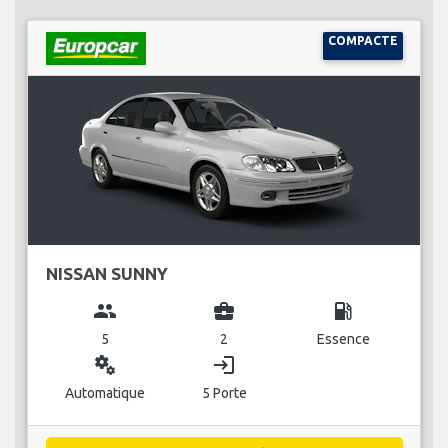
COMPACTE
NISSAN SUNNY
group
business_center
local_gas_station
5
2
Essence
miscellaneous_services
login
Automatique
5 Porte