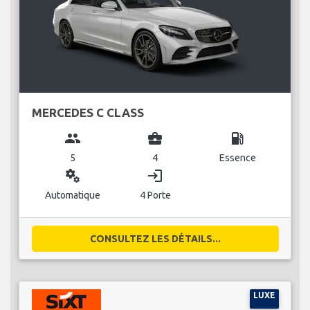
MERCEDES C CLASS
group
business_center
local_gas_station
5
4
Essence
miscellaneous_services
login
Automatique
4 Porte
CONSULTEZ LES DÉTAILS...
LUXE