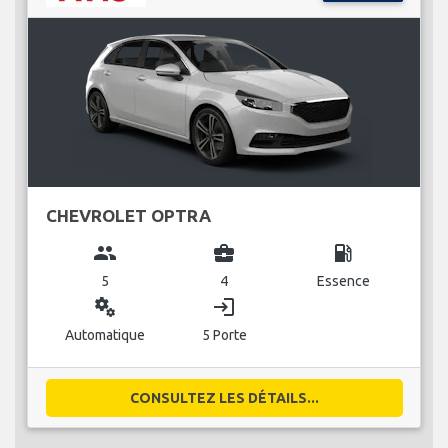
CHEVROLET OPTRA
group
business_center
local_gas_station
5
4
Essence
miscellaneous_services
login
Automatique
5 Porte
CONSULTEZ LES DÉTAILS...