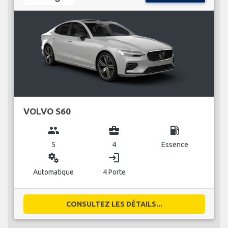
VOLVO S60
group
business_center
local_gas_station
5
4
Essence
miscellaneous_services
login
Automatique
4 Porte
CONSULTEZ LES DÉTAILS...