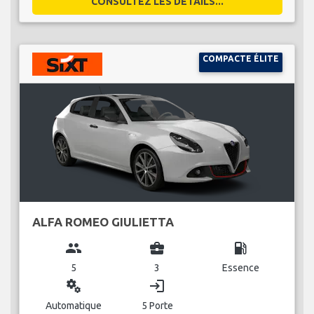
CONSULTEZ LES DÉTAILS...
COMPACTE ÉLITE
ALFA ROMEO GIULIETTA
group
business_center
local_gas_station
5
3
Essence
miscellaneous_services
login
Automatique
5 Porte