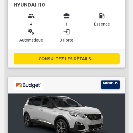
HYUNDAI I10
group
business_center
local_gas_station
4
1
Essence
miscellaneous_services
login
Automatique
3 Porte
CONSULTEZ LES DÉTAILS...
MINIBUS