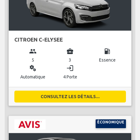
CITROEN C-ELYSEE
group
business_center
local_gas_station
5
3
Essence
miscellaneous_services
login
Automatique
4 Porte
CONSULTEZ LES DÉTAILS...
ÉCONOMIQUE