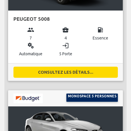
PEUGEOT 5008
group
business_center
local_gas_station
7
4
Essence
miscellaneous_services
login
Automatique
5 Porte
CONSULTEZ LES DÉTAILS...
MONOSPACE 5 PERSONNES