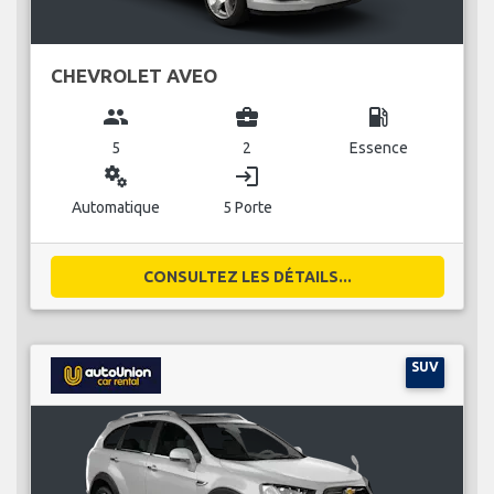
CHEVROLET AVEO
group
business_center
local_gas_station
5
2
Essence
miscellaneous_services
login
Automatique
5 Porte
CONSULTEZ LES DÉTAILS...
SUV