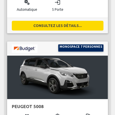
miscellaneous_services
login
Automatique
5 Porte
CONSULTEZ LES DÉTAILS...
MONOSPACE 7 PERSONNES
PEUGEOT 5008