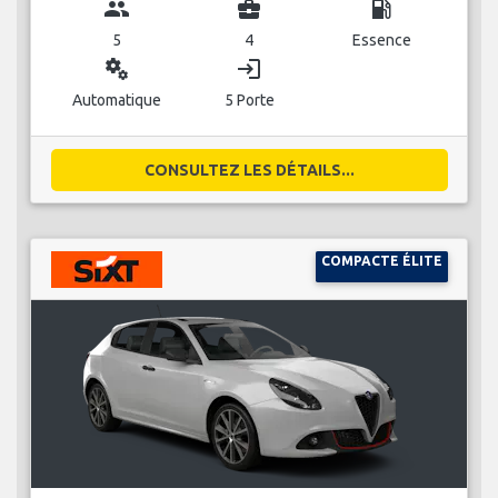
group
business_center
local_gas_station
5
4
Essence
miscellaneous_services
login
Automatique
5 Porte
CONSULTEZ LES DÉTAILS...
COMPACTE ÉLITE