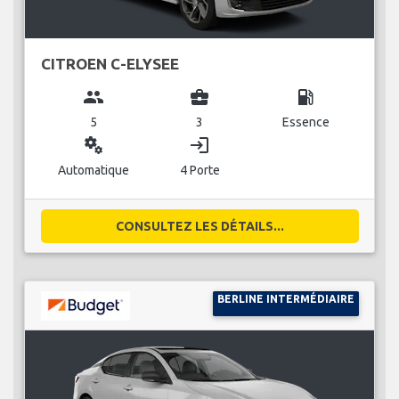
CITROEN C-ELYSEE
group
business_center
local_gas_station
5
3
Essence
miscellaneous_services
login
Automatique
4 Porte
CONSULTEZ LES DÉTAILS...
BERLINE INTERMÉDIAIRE