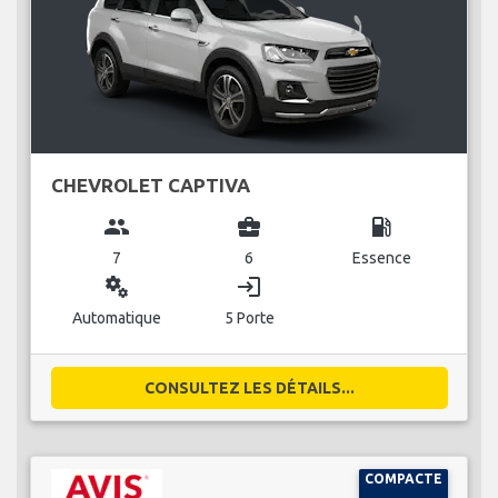
CHEVROLET CAPTIVA
group
business_center
local_gas_station
7
6
Essence
miscellaneous_services
login
Automatique
5 Porte
CONSULTEZ LES DÉTAILS...
COMPACTE