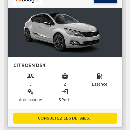
CITROEN DS4
group
business_center
local_gas_station
5
2
Essence
miscellaneous_services
login
Automatique
5 Porte
CONSULTEZ LES DÉTAILS...