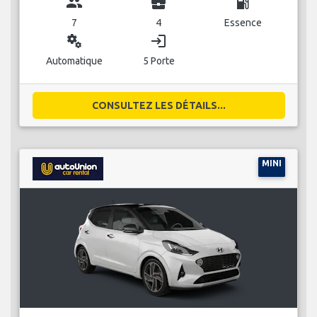
group
business_center
local_gas_station
7
4
Essence
miscellaneous_services
login
Automatique
5 Porte
CONSULTEZ LES DÉTAILS...
MINI