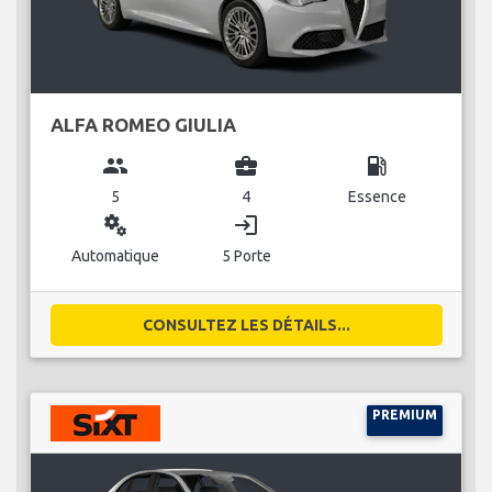
ALFA ROMEO GIULIA
group
business_center
local_gas_station
5
4
Essence
miscellaneous_services
login
Automatique
5 Porte
CONSULTEZ LES DÉTAILS...
PREMIUM