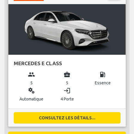
MERCEDES E CLASS
group
business_center
local_gas_station
5
5
Essence
miscellaneous_services
login
Automatique
4 Porte
CONSULTEZ LES DÉTAILS...