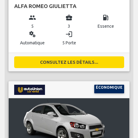
ALFA ROMEO GIULIETTA
group
business_center
local_gas_station
5
3
Essence
miscellaneous_services
login
Automatique
5 Porte
CONSULTEZ LES DÉTAILS...
ÉCONOMIQUE