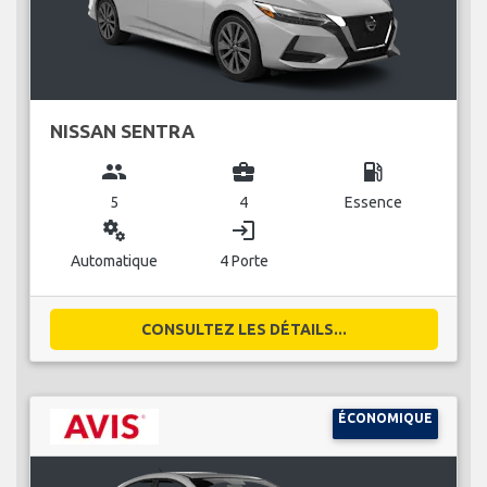
NISSAN SENTRA
group
business_center
local_gas_station
5
4
Essence
miscellaneous_services
login
Automatique
4 Porte
CONSULTEZ LES DÉTAILS...
ÉCONOMIQUE