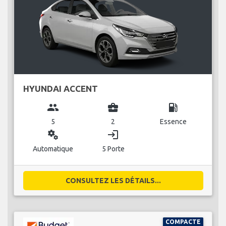
HYUNDAI ACCENT
group
business_center
local_gas_station
5
2
Essence
miscellaneous_services
login
Automatique
5 Porte
CONSULTEZ LES DÉTAILS...
COMPACTE