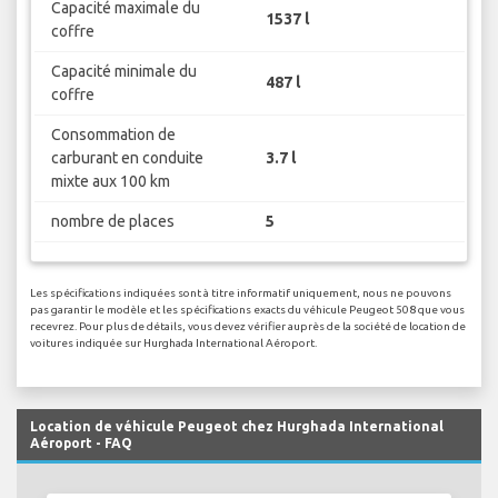
Capacité maximale du
1537 l
coffre
Capacité minimale du
487 l
coffre
Consommation de
carburant en conduite
3.7 l
mixte aux 100 km
nombre de places
5
Les spécifications indiquées sont à titre informatif uniquement, nous ne pouvons
pas garantir le modèle et les spécifications exacts du véhicule Peugeot 508 que vous
recevrez. Pour plus de détails, vous devez vérifier auprès de la société de location de
voitures indiquée sur Hurghada International Aéroport.
Location de véhicule Peugeot chez Hurghada International
Aéroport - FAQ