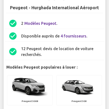
Peugeot - Hurghada International Aéroport
check_circle
2
Modèles Peugeot
.
check_circle
Disponible auprès de
4 fournisseurs
.
12 Peugeot devis de location de voiture
check_circle
recherchés.
Modèles Peugeot populaires à louer :
Peugeot 5008
Peugeot 508