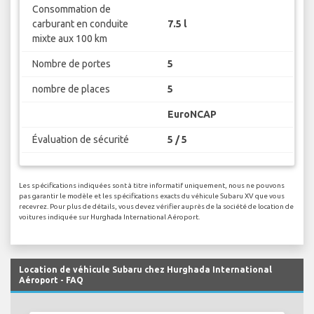
Consommation de
carburant en conduite
7.5 l
mixte aux 100 km
Nombre de portes
5
nombre de places
5
EuroNCAP
Évaluation de sécurité
5 / 5
Les spécifications indiquées sont à titre informatif uniquement, nous ne pouvons
pas garantir le modèle et les spécifications exacts du véhicule Subaru XV que vous
recevrez. Pour plus de détails, vous devez vérifier auprès de la société de location de
voitures indiquée sur Hurghada International Aéroport.
Location de véhicule Subaru chez Hurghada International
Aéroport - FAQ