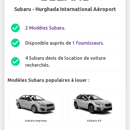
Subaru - Hurghada International Aéroport
check_circle
2
Modèles Subaru
.
check_circle
Disponible auprès de
1 fournisseurs
.
4 Subaru devis de location de voiture
check_circle
recherchés.
Modèles Subaru populaires à louer :
Subaru Impreza
Subaru XV