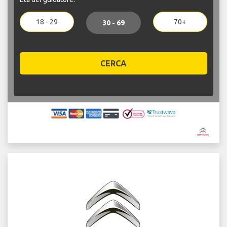
18 - 29
70+
30 - 69
CERCA