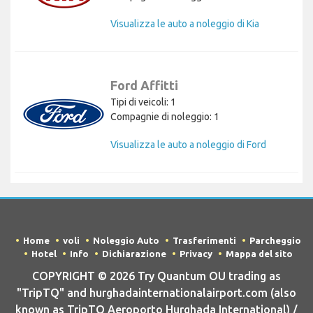
Visualizza le auto a noleggio di Kia
Ford Affitti
Tipi di veicoli: 1
Compagnie di noleggio: 1
Visualizza le auto a noleggio di Ford
Home
voli
Noleggio Auto
Trasferimenti
Parcheggio
Hotel
Info
Dichiarazione
Privacy
Mappa del sito
COPYRIGHT © 2026 Try Quantum OU trading as
"TripTQ" and hurghadainternationalairport.com (also
known as TripTQ Aeroporto Hurghada International) /