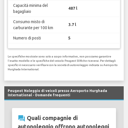
Capacità minima del
487 l
bagagliaio
Consumo misto di
3.7 l
carburante per 100 km
Numero di posti
5
Le specifiche mostrate sono solo a scopo informativo, non possiamo garantire
l'esatto modello e le specifiche del veicolo Peugeot 508 che riceverai. Per dettagli
specifici è necessario verificare con la società di autonoleggio indicata su Aeroporto
Hurghada International.
Peugeot Noleggio di veicoli presso Aeroporto Hurghada
International - Domande frequenti
question_answer
Quali compagnie di
autonoleggio offrono autonoleggi