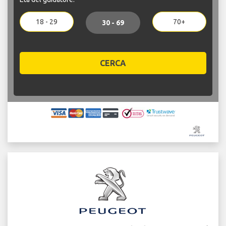
18 - 29
70+
30 - 69
CERCA