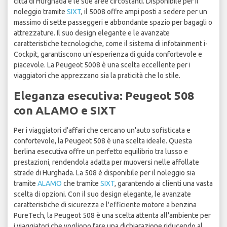
città di Hurghada e le sue aree circostanti. Disponibile per il
noleggio tramite
SIXT
, il 5008 offre ampi posti a sedere per un
massimo di sette passeggeri e abbondante spazio per bagagli o
attrezzature. Il suo design elegante e le avanzate
caratteristiche tecnologiche, come il sistema di infotainment i-
Cockpit, garantiscono un'esperienza di guida confortevole e
piacevole. La Peugeot 5008 è una scelta eccellente per i
viaggiatori che apprezzano sia la praticità che lo stile.
Eleganza esecutiva: Peugeot 508
con ALAMO e SIXT
Per i viaggiatori d'affari che cercano un'auto sofisticata e
confortevole, la Peugeot 508 è una scelta ideale. Questa
berlina esecutiva offre un perfetto equilibrio tra lusso e
prestazioni, rendendola adatta per muoversi nelle affollate
strade di Hurghada. La 508 è disponibile per il noleggio sia
tramite
ALAMO
che tramite
SIXT
, garantendo ai clienti una vasta
scelta di opzioni. Con il suo design elegante, le avanzate
caratteristiche di sicurezza e l'efficiente motore a benzina
PureTech, la Peugeot 508 è una scelta attenta all'ambiente per
i viaggiatori che vogliono fare una dichiarazione riducendo al