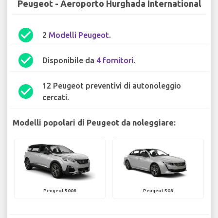
Peugeot - Aeroporto Hurghada International
check_circle
2
Modelli Peugeot
.
check_circle
Disponibile da
4 fornitori
.
12 Peugeot preventivi di autonoleggio
check_circle
cercati.
Modelli popolari di Peugeot da noleggiare:
Peugeot 5008
Peugeot 508