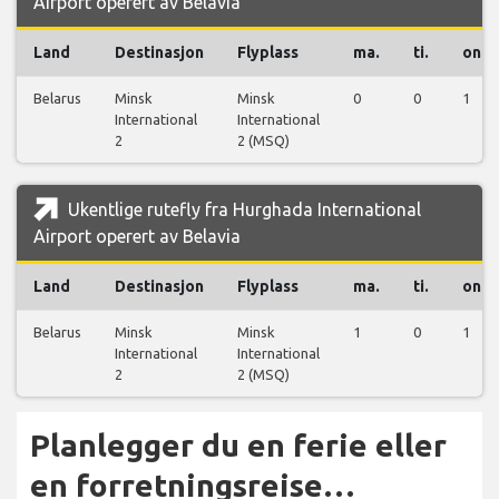
Airport operert av Belavia
Land
Destinasjon
Flyplass
ma.
ti.
on.
Belarus
Minsk
Minsk
0
0
1
International
International
2
2 (MSQ)
Ukentlige rutefly fra Hurghada International
Airport operert av Belavia
Land
Destinasjon
Flyplass
ma.
ti.
on.
Belarus
Minsk
Minsk
1
0
1
International
International
2
2 (MSQ)
Planlegger du en ferie eller
en forretningsreise…