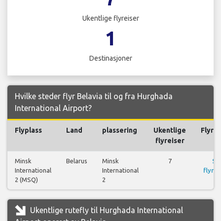
Ukentlige flyreiser
1
Destinasjoner
Hvilke steder flyr Belavia til og fra Hurghada
International Airport?
Flyplass
Land
plassering
Ukentlige
Flyrei
flyreiser
Minsk
Belarus
Minsk
7
Se
International
International
flyrei
2 (MSQ)
2
Ukentlige rutefly til Hurghada International