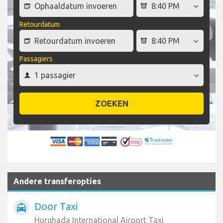
Retourdatum
Passagiers
ZOEKEN
Andere transferopties
Door Taxi
local_taxi
Hurghada International Airport Taxi