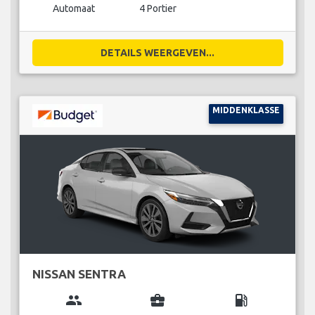
Automaat
4 Portier
DETAILS WEERGEVEN...
MIDDENKLASSE
NISSAN SENTRA
group
business_center
local_gas_station