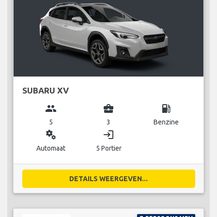
SUBARU XV
group
business_center
local_gas_station
5
3
Benzine
miscellaneous_services
login
Automaat
5 Portier
DETAILS WEERGEVEN...