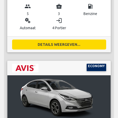
group
business_center
local_gas_station
5
3
Benzine
miscellaneous_services
login
Automaat
4 Portier
DETAILS WEERGEVEN...
ECONOMY