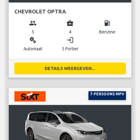
CHEVROLET OPTRA
group
business_center
local_gas_station
5
4
Benzine
miscellaneous_services
login
Automaat
5 Portier
DETAILS WEERGEVEN...
7-PERSOONS MPV