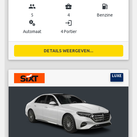
group
business_center
local_gas_station
5
4
Benzine
miscellaneous_services
login
Automaat
4 Portier
DETAILS WEERGEVEN...
LUXE