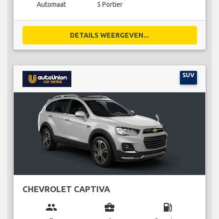
Automaat
5 Portier
DETAILS WEERGEVEN...
SUV
CHEVROLET CAPTIVA
group
business_center
local_gas_station