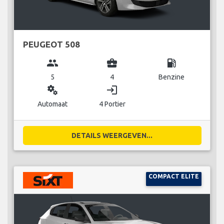
PEUGEOT 508
group
business_center
local_gas_station
5
4
Benzine
miscellaneous_services
login
Automaat
4 Portier
DETAILS WEERGEVEN...
COMPACT ELITE