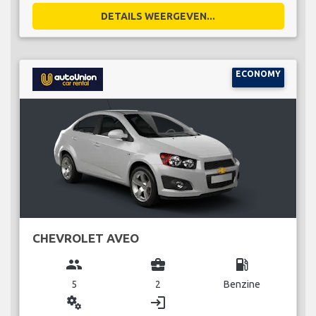
DETAILS WEERGEVEN...
ECONOMY
CHEVROLET AVEO
group
business_center
local_gas_station
5
2
Benzine
miscellaneous_services
login