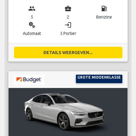
group
business_center
local_gas_station
5
2
Benzine
miscellaneous_services
login
Automaat
5 Portier
DETAILS WEERGEVEN...
GROTE MIDDENKLASSE