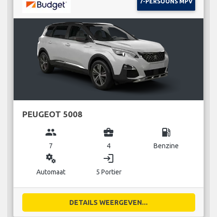
7-PERSOONS MPV
PEUGEOT 5008
group
business_center
local_gas_station
7
4
Benzine
miscellaneous_services
login
Automaat
5 Portier
DETAILS WEERGEVEN...