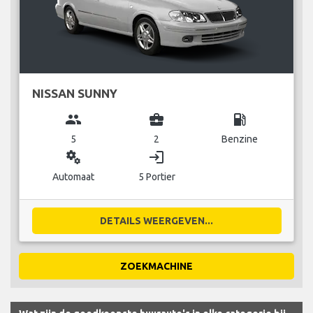
NISSAN SUNNY
group
business_center
local_gas_station
5
2
Benzine
miscellaneous_services
login
Automaat
5 Portier
DETAILS WEERGEVEN...
ZOEKMACHINE