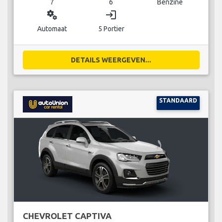
7
6
Benzine
miscellaneous_services
login
Automaat
5 Portier
DETAILS WEERGEVEN...
STANDAARD
CHEVROLET CAPTIVA