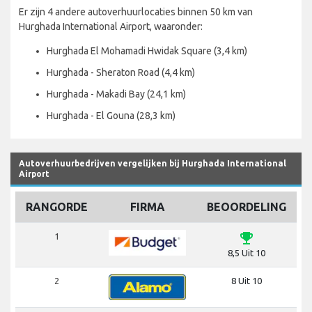
Er zijn 4 andere autoverhuurlocaties binnen 50 km van
Hurghada International Airport, waaronder:
Hurghada El Mohamadi Hwidak Square (3,4 km)
Hurghada - Sheraton Road (4,4 km)
Hurghada - Makadi Bay (24,1 km)
Hurghada - El Gouna (28,3 km)
Autoverhuurbedrijven vergelijken bij Hurghada International
Airport
RANGORDE
FIRMA
BEOORDELING
emoji_events
1
8,5 Uit 10
2
8 Uit 10