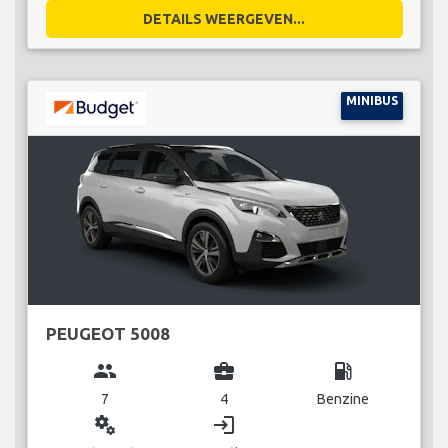
DETAILS WEERGEVEN...
MINIBUS
PEUGEOT 5008
group
business_center
local_gas_station
7
4
Benzine
miscellaneous_services
login