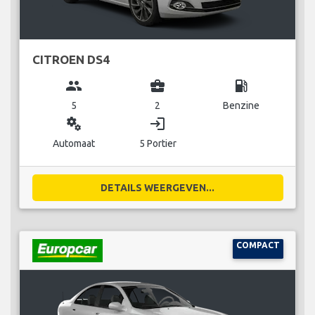
CITROEN DS4
group
business_center
local_gas_station
5
2
Benzine
miscellaneous_services
login
Automaat
5 Portier
DETAILS WEERGEVEN...
COMPACT