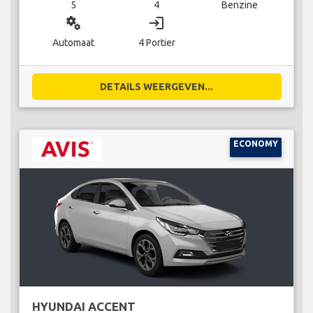
5
4
Benzine
miscellaneous_services
login
Automaat
4 Portier
DETAILS WEERGEVEN...
ECONOMY
HYUNDAI ACCENT