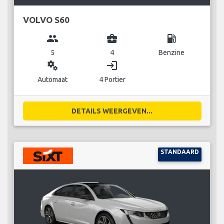
VOLVO S60
group
business_center
local_gas_station
5
4
Benzine
miscellaneous_services
login
Automaat
4 Portier
DETAILS WEERGEVEN...
STANDAARD