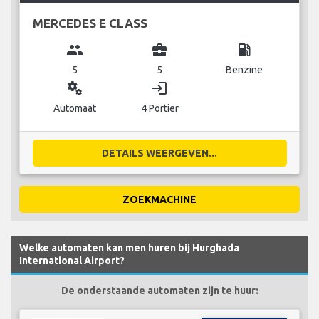
MERCEDES E CLASS
group
business_center
local_gas_station
5
5
Benzine
miscellaneous_services
login
Automaat
4 Portier
DETAILS WEERGEVEN...
ZOEKMACHINE
Welke automaten kan men huren bij Hurghada
International Airport?
De onderstaande automaten zijn te huur: