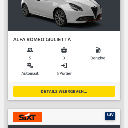
ALFA ROMEO GIULIETTA
group
business_center
local_gas_station
5
3
Benzine
miscellaneous_services
login
Automaat
5 Portier
DETAILS WEERGEVEN...
SUV