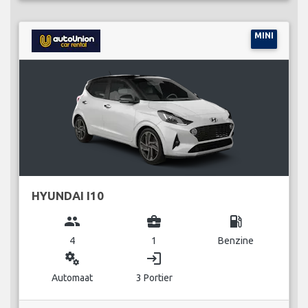
MINI
HYUNDAI I10
group
business_center
local_gas_station
4
1
Benzine
miscellaneous_services
login
Automaat
3 Portier