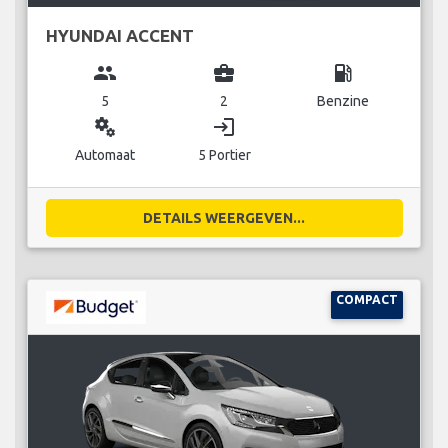
HYUNDAI ACCENT
group
business_center
local_gas_station
5
2
Benzine
miscellaneous_services
login
Automaat
5 Portier
DETAILS WEERGEVEN...
COMPACT