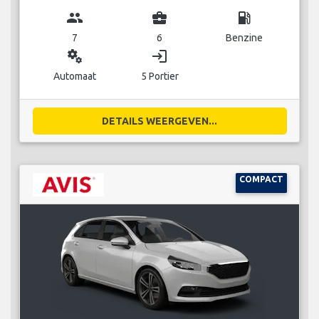
group
business_center
local_gas_station
7
6
Benzine
miscellaneous_services
login
Automaat
5 Portier
DETAILS WEERGEVEN...
COMPACT