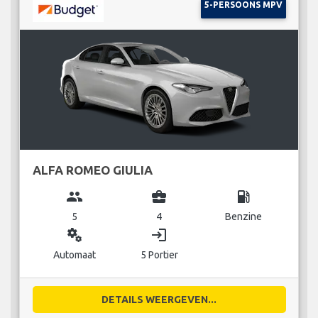
5-PERSOONS MPV
ALFA ROMEO GIULIA
group
business_center
local_gas_station
5
4
Benzine
miscellaneous_services
login
Automaat
5 Portier
DETAILS WEERGEVEN...