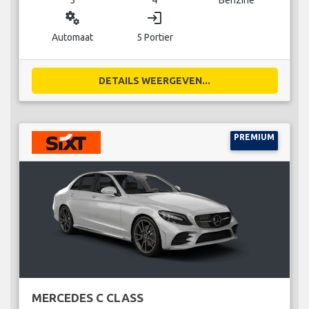
miscellaneous_services
login
Automaat
5 Portier
DETAILS WEERGEVEN...
PREMIUM
MERCEDES C CLASS