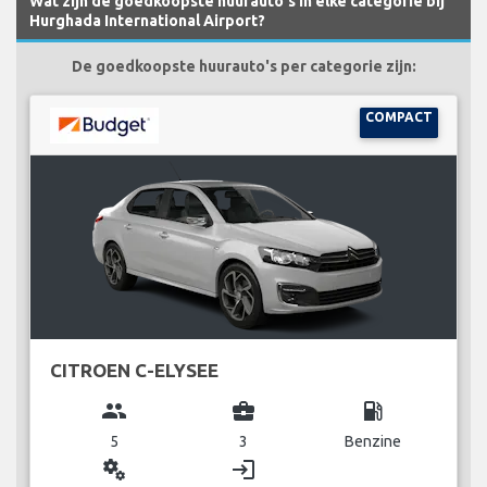
Wat zijn de goedkoopste huurauto's in elke categorie bij
Hurghada International Airport?
De goedkoopste huurauto's per categorie zijn:
COMPACT
CITROEN C-ELYSEE
group
business_center
local_gas_station
5
3
Benzine
miscellaneous_services
login