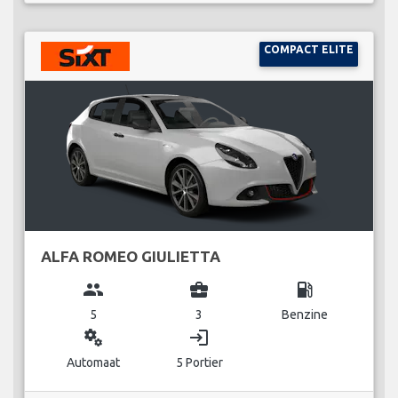
COMPACT ELITE
ALFA ROMEO GIULIETTA
group
business_center
local_gas_station
5
3
Benzine
miscellaneous_services
login
Automaat
5 Portier