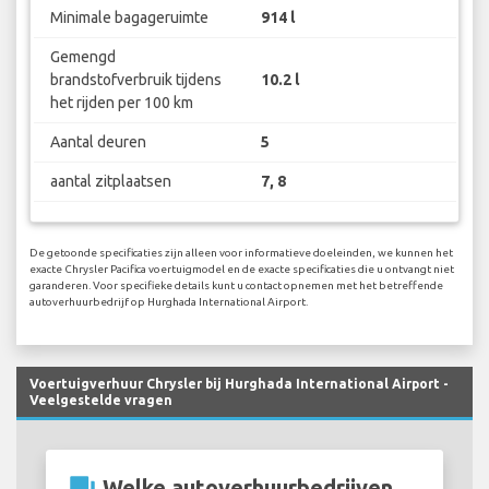
Minimale bagageruimte
914 l
Gemengd
brandstofverbruik tijdens
10.2 l
het rijden per 100 km
Aantal deuren
5
aantal zitplaatsen
7, 8
De getoonde specificaties zijn alleen voor informatieve doeleinden, we kunnen het
exacte Chrysler Pacifica voertuigmodel en de exacte specificaties die u ontvangt niet
garanderen. Voor specifieke details kunt u contact opnemen met het betreffende
autoverhuurbedrijf op Hurghada International Airport.
Voertuigverhuur Chrysler bij Hurghada International Airport -
Veelgestelde vragen
question_answer
Welke autoverhuurbedrijven