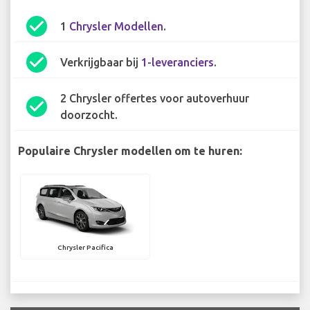
check_circle
1
Chrysler Modellen
.
check_circle
Verkrijgbaar bij
1-leveranciers
.
2 Chrysler offertes voor autoverhuur
check_circle
doorzocht.
Populaire Chrysler modellen om te huren:
Chrysler Pacifica