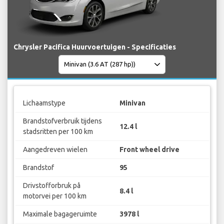
Chrysler Pacifica Huurvoertuigen - Specificaties
Lichaamstype
Minivan
Brandstofverbruik tijdens
12.4 l
stadsritten per 100 km
Aangedreven wielen
Front wheel drive
Brandstof
95
Drivstofforbruk på
8.4 l
motorvei per 100 km
Maximale bagageruimte
3978 l