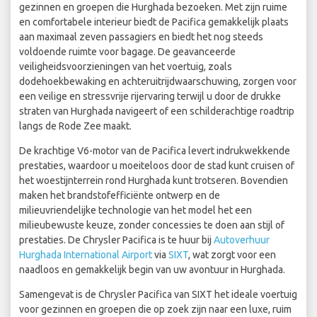
gezinnen en groepen die Hurghada bezoeken. Met zijn ruime
en comfortabele interieur biedt de Pacifica gemakkelijk plaats
aan maximaal zeven passagiers en biedt het nog steeds
voldoende ruimte voor bagage. De geavanceerde
veiligheidsvoorzieningen van het voertuig, zoals
dodehoekbewaking en achteruitrijdwaarschuwing, zorgen voor
een veilige en stressvrije rijervaring terwijl u door de drukke
straten van Hurghada navigeert of een schilderachtige roadtrip
langs de Rode Zee maakt.
De krachtige V6-motor van de Pacifica levert indrukwekkende
prestaties, waardoor u moeiteloos door de stad kunt cruisen of
het woestijnterrein rond Hurghada kunt trotseren. Bovendien
maken het brandstofefficiënte ontwerp en de
milieuvriendelijke technologie van het model het een
milieubewuste keuze, zonder concessies te doen aan stijl of
prestaties. De Chrysler Pacifica is te huur bij
Autoverhuur
Hurghada International Airport
via
SIXT
, wat zorgt voor een
naadloos en gemakkelijk begin van uw avontuur in Hurghada.
Samengevat is de Chrysler Pacifica van SIXT het ideale voertuig
voor gezinnen en groepen die op zoek zijn naar een luxe, ruim