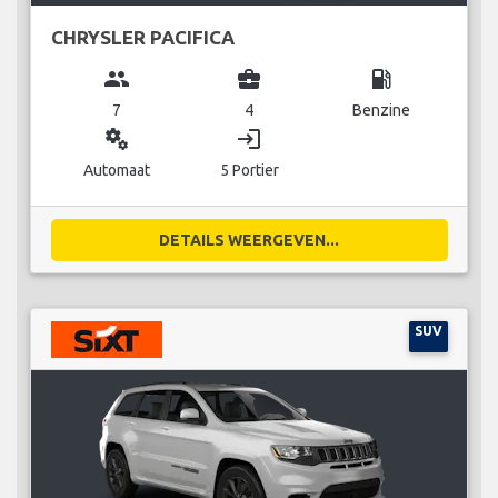
CHRYSLER PACIFICA
group
business_center
local_gas_station
7
4
Benzine
miscellaneous_services
login
Automaat
5 Portier
DETAILS WEERGEVEN...
SUV