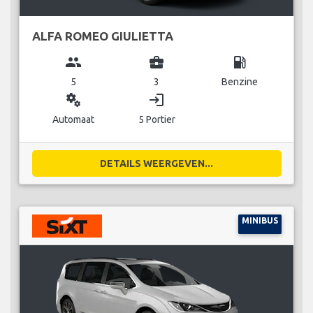
ALFA ROMEO GIULIETTA
group
business_center
local_gas_station
5
3
Benzine
miscellaneous_services
login
Automaat
5 Portier
DETAILS WEERGEVEN...
MINIBUS