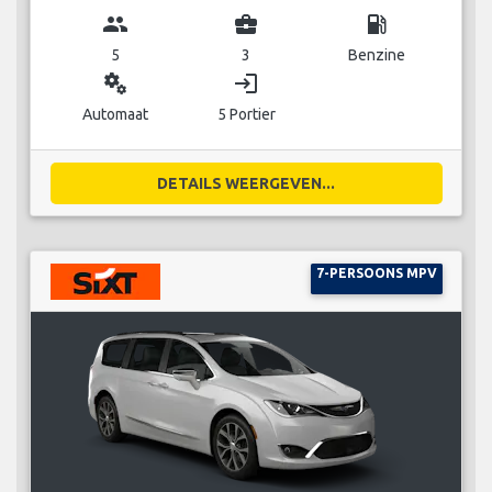
group
business_center
local_gas_station
5
3
Benzine
miscellaneous_services
login
Automaat
5 Portier
DETAILS WEERGEVEN...
7-PERSOONS MPV