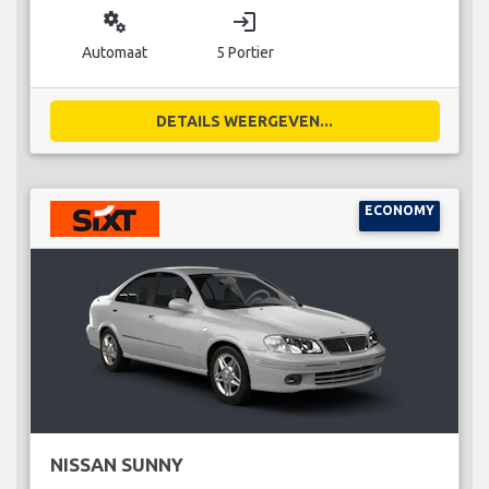
miscellaneous_services
login
Automaat
5 Portier
DETAILS WEERGEVEN...
ECONOMY
NISSAN SUNNY