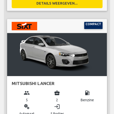
DETAILS WEERGEVEN...
COMPACT
MITSUBISHI LANCER
group
business_center
local_gas_station
5
2
Benzine
miscellaneous_services
login
Automaat
5 Portier