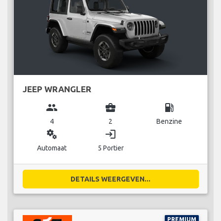
JEEP WRANGLER
group
business_center
local_gas_station
4
2
Benzine
miscellaneous_services
login
Automaat
5 Portier
DETAILS WEERGEVEN...
PREMIUM