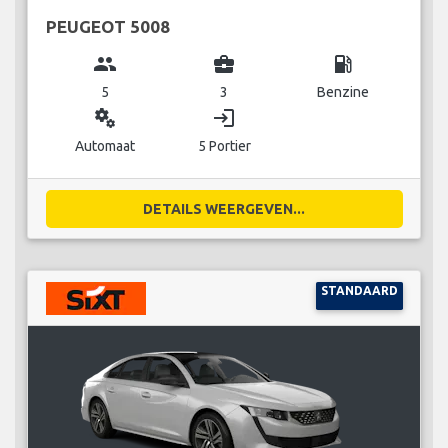
PEUGEOT 5008
group
business_center
local_gas_station
5
3
Benzine
miscellaneous_services
login
Automaat
5 Portier
DETAILS WEERGEVEN...
STANDAARD