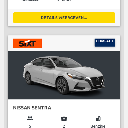
DETAILS WEERGEVEN...
COMPACT
NISSAN SENTRA
group
business_center
local_gas_station
5
2
Benzine