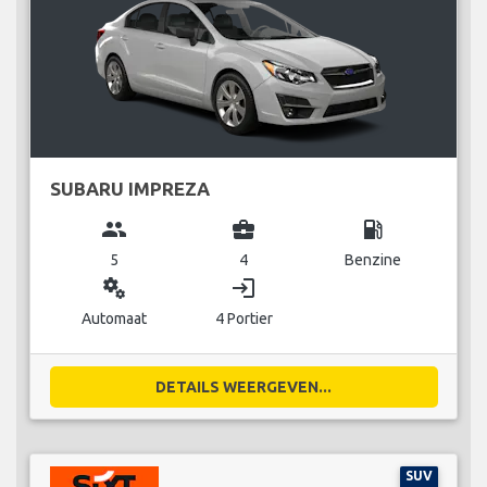
SUBARU IMPREZA
group
business_center
local_gas_station
5
4
Benzine
miscellaneous_services
login
Automaat
4 Portier
DETAILS WEERGEVEN...
SUV