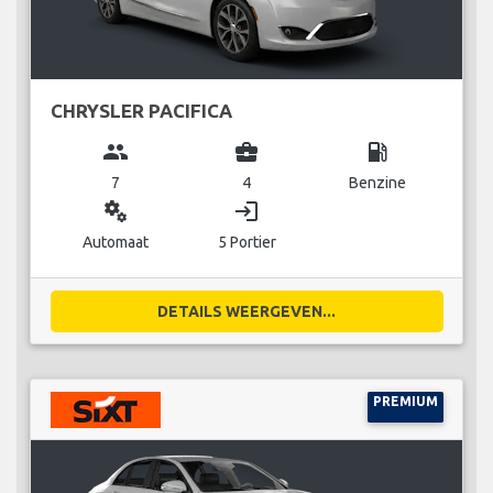
CHRYSLER PACIFICA
group
business_center
local_gas_station
7
4
Benzine
miscellaneous_services
login
Automaat
5 Portier
DETAILS WEERGEVEN...
PREMIUM