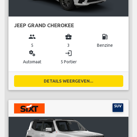
JEEP GRAND CHEROKEE
group
business_center
local_gas_station
5
3
Benzine
miscellaneous_services
login
Automaat
5 Portier
DETAILS WEERGEVEN...
SUV