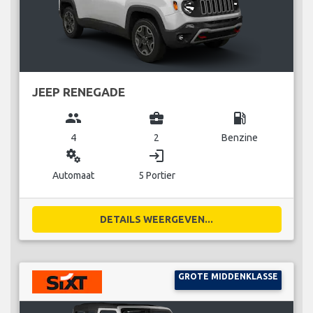
JEEP RENEGADE
group
business_center
local_gas_station
4
2
Benzine
miscellaneous_services
login
Automaat
5 Portier
DETAILS WEERGEVEN...
GROTE MIDDENKLASSE