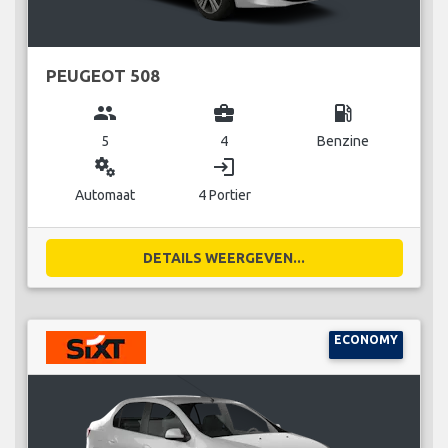
PEUGEOT 508
group
business_center
local_gas_station
5
4
Benzine
miscellaneous_services
login
Automaat
4 Portier
DETAILS WEERGEVEN...
ECONOMY