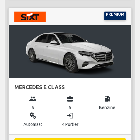
PREMIUM
MERCEDES E CLASS
group
business_center
local_gas_station
5
5
Benzine
miscellaneous_services
login
Automaat
4 Portier