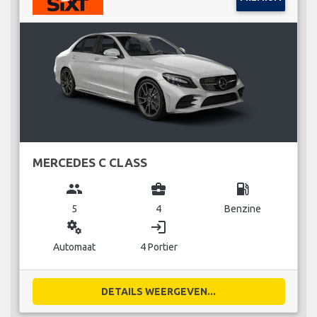
MERCEDES C CLASS
group
business_center
local_gas_station
5
4
Benzine
miscellaneous_services
login
Automaat
4 Portier
DETAILS WEERGEVEN...