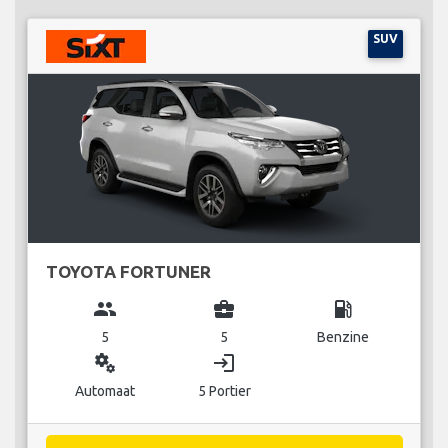
SUV
TOYOTA FORTUNER
group
business_center
local_gas_station
5
5
Benzine
miscellaneous_services
login
Automaat
5 Portier