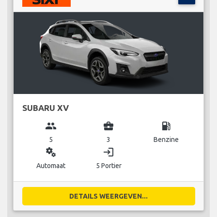
SUBARU XV
group
business_center
local_gas_station
5
3
Benzine
miscellaneous_services
login
Automaat
5 Portier
DETAILS WEERGEVEN...