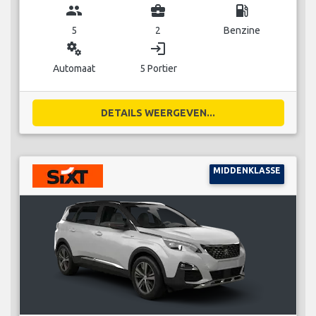
group
business_center
local_gas_station
5
2
Benzine
miscellaneous_services
login
Automaat
5 Portier
DETAILS WEERGEVEN...
MIDDENKLASSE