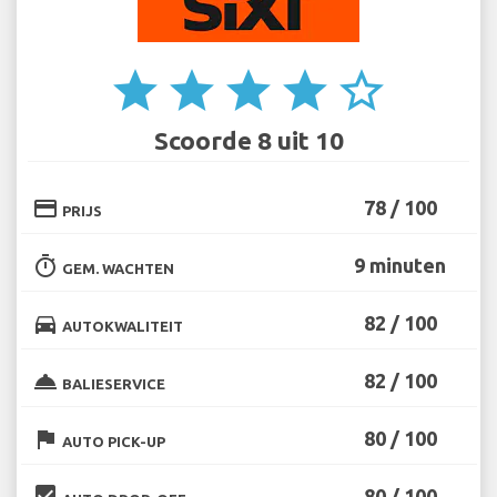
star
star
star
star
star_border
Scoorde 8 uit 10
credit_card
78 / 100
PRIJS
timer
9 minuten
GEM. WACHTEN
directions_car
82 / 100
AUTOKWALITEIT
room_service
82 / 100
BALIESERVICE
flag
80 / 100
AUTO PICK-UP
beenhere
80 / 100