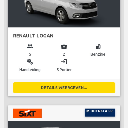
RENAULT LOGAN
group
business_center
local_gas_station
5
2
Benzine
miscellaneous_services
login
Handleiding
5 Portier
DETAILS WEERGEVEN...
MIDDENKLASSE