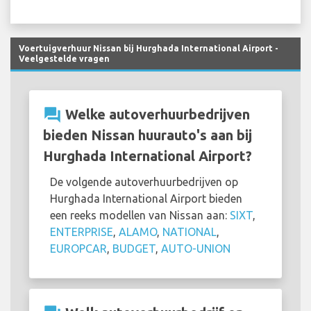
Voertuigverhuur Nissan bij Hurghada International Airport -
Veelgestelde vragen
question_answer
Welke autoverhuurbedrijven
bieden Nissan huurauto's aan bij
Hurghada International Airport?
De volgende autoverhuurbedrijven op
Hurghada International Airport bieden
een reeks modellen van Nissan aan:
SIXT
,
ENTERPRISE
,
ALAMO
,
NATIONAL
,
EUROPCAR
,
BUDGET
,
AUTO-UNION