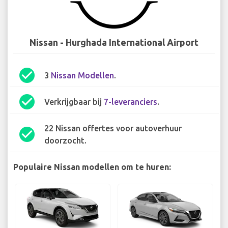
Nissan - Hurghada International Airport
check_circle
3
Nissan Modellen
.
check_circle
Verkrijgbaar bij
7-leveranciers
.
22 Nissan offertes voor autoverhuur
check_circle
doorzocht.
Populaire Nissan modellen om te huren: