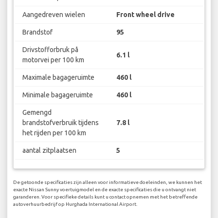
Aangedreven wielen
Front wheel drive
Brandstof
95
Drivstofforbruk på
6.1 l
motorvei per 100 km
Maximale bagageruimte
460 l
Minimale bagageruimte
460 l
Gemengd
brandstofverbruik tijdens
7.8 l
het rijden per 100 km
aantal zitplaatsen
5
De getoonde specificaties zijn alleen voor informatieve doeleinden, we kunnen het
exacte Nissan Sunny voertuigmodel en de exacte specificaties die u ontvangt niet
garanderen. Voor specifieke details kunt u contact opnemen met het betreffende
autoverhuurbedrijf op Hurghada International Airport.