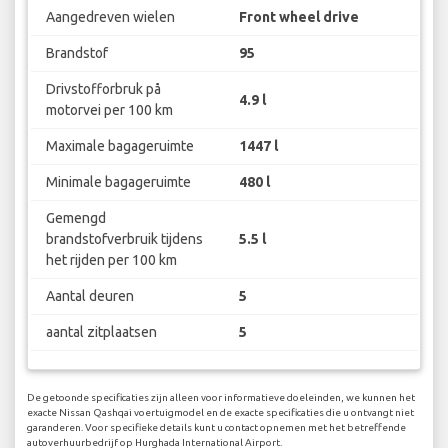
Aangedreven wielen
Front wheel drive
Brandstof
95
Drivstofforbruk på
4.9 l
motorvei per 100 km
Maximale bagageruimte
1447 l
Minimale bagageruimte
480 l
Gemengd
brandstofverbruik tijdens
5.5 l
het rijden per 100 km
Aantal deuren
5
aantal zitplaatsen
5
De getoonde specificaties zijn alleen voor informatieve doeleinden, we kunnen het
exacte Nissan Qashqai voertuigmodel en de exacte specificaties die u ontvangt niet
garanderen. Voor specifieke details kunt u contact opnemen met het betreffende
autoverhuurbedrijf op Hurghada International Airport.