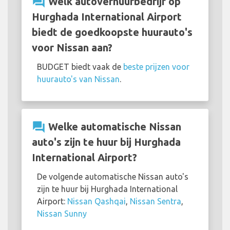
question_answer
Welk autoverhuurbedrijf op
Hurghada International Airport
biedt de goedkoopste huurauto's
voor Nissan aan?
BUDGET biedt vaak de
beste prijzen voor
huurauto's van Nissan
.
question_answer
Welke automatische Nissan
auto's zijn te huur bij Hurghada
International Airport?
De volgende automatische Nissan auto's
zijn te huur bij Hurghada International
Airport:
Nissan Qashqai
,
Nissan Sentra
,
Nissan Sunny