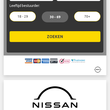
Leeftijd bestuurder:
18 - 29
70+
30 - 69
ZOEKEN