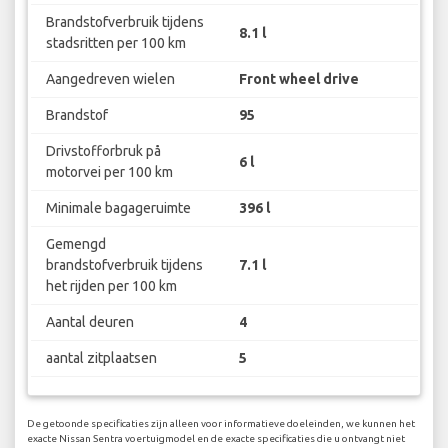
Brandstofverbruik tijdens
8.1 l
stadsritten per 100 km
Aangedreven wielen
Front wheel drive
Brandstof
95
Drivstofforbruk på
6 l
motorvei per 100 km
Minimale bagageruimte
396 l
Gemengd
brandstofverbruik tijdens
7.1 l
het rijden per 100 km
Aantal deuren
4
aantal zitplaatsen
5
De getoonde specificaties zijn alleen voor informatieve doeleinden, we kunnen het
exacte Nissan Sentra voertuigmodel en de exacte specificaties die u ontvangt niet