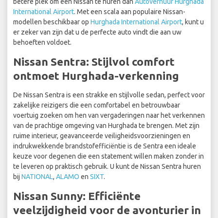
betere plek om een Nissan te huren dan
Autoverhuur Hurghada
International Airport
. Met een scala aan populaire Nissan-
modellen beschikbaar op
Hurghada International Airport
, kunt u
er zeker van zijn dat u de perfecte auto vindt die aan uw
behoeften voldoet.
Nissan Sentra: Stijlvol comfort
ontmoet Hurghada-verkenning
De Nissan Sentra is een strakke en stijlvolle sedan, perfect voor
zakelijke reizigers die een comfortabel en betrouwbaar
voertuig zoeken om hen van vergaderingen naar het verkennen
van de prachtige omgeving van Hurghada te brengen. Met zijn
ruime interieur, geavanceerde veiligheidsvoorzieningen en
indrukwekkende brandstofefficiëntie is de Sentra een ideale
keuze voor degenen die een statement willen maken zonder in
te leveren op praktisch gebruik. U kunt de Nissan Sentra huren
bij
NATIONAL
,
ALAMO
en
SIXT
.
Nissan Sunny: Efficiënte
veelzijdigheid voor de avonturier in