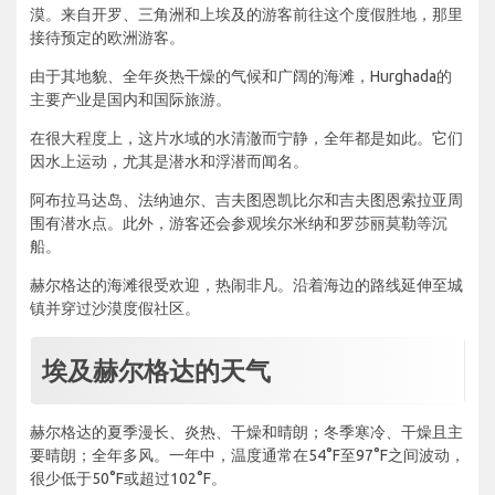
漠。来自开罗、三角洲和上埃及的游客前往这个度假胜地，那里
接待预定的欧洲游客。
由于其地貌、全年炎热干燥的气候和广阔的海滩，Hurghada的
主要产业是国内和国际旅游。
在很大程度上，这片水域的水清澈而宁静，全年都是如此。它们
因水上运动，尤其是潜水和浮潜而闻名。
阿布拉马达岛、法纳迪尔、吉夫图恩凯比尔和吉夫图恩索拉亚周
围有潜水点。此外，游客还会参观埃尔米纳和罗莎丽莫勒等沉
船。
赫尔格达的海滩很受欢迎，热闹非凡。沿着海边的路线延伸至城
镇并穿过沙漠度假社区。
埃及赫尔格达的天气
赫尔格达的夏季漫长、炎热、干燥和晴朗；冬季寒冷、干燥且主
要晴朗；全年多风。一年中，温度通常在54°F至97°F之间波动，
很少低于50°F或超过102°F。