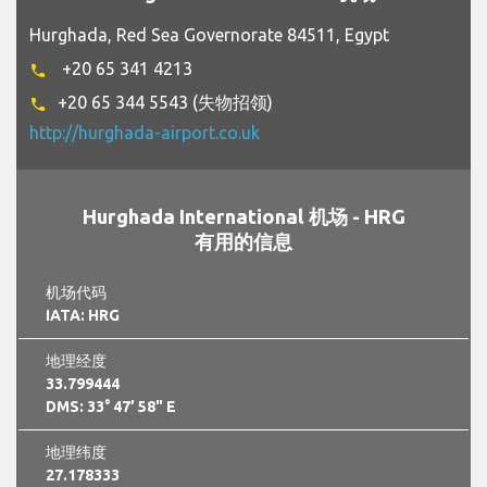
Hurghada, Red Sea Governorate 84511, Egypt
+20 65 341 4213
phone
+20 65 344 5543 (失物招领)
phone
http://hurghada-airport.co.uk
Hurghada International 机场 - HRG
有用的信息
机场代码
IATA: HRG
地理经度
33.799444
DMS: 33° 47’ 58" E
地理纬度
27.178333