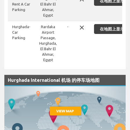
在地图上显示
Rent A Car
El Bahr El
Parking
Ahmar,
Egypt
close
Hurghada-
Rardaka
-
在地图上显示
Car
Airport
Parking
Passage,
Hurghada,
El Bahr El
Ahmar,
Egypt
Hurghada International 机场 的停车场地图