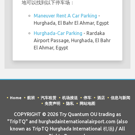
地可以找到以下停车场：
Maneuver Rent A Car Parking
-
Hurghada, El Bahr El Ahmar, Egypt
Hurghada-Car Parking
- Rardaka
Airport Passage, Hurghada, El Bahr
El Ahmar, Egypt
Home
航班
汽车租赁
机场接送
停车
酒店
信息与新闻
免责声明
隐私
网站地图
COPYRIGHT © 2026 Try Quantum OU trading as
"TripTQ" and hurghadainternationalairport.com (also
known as TripTQ Hurghada International 机场) / All