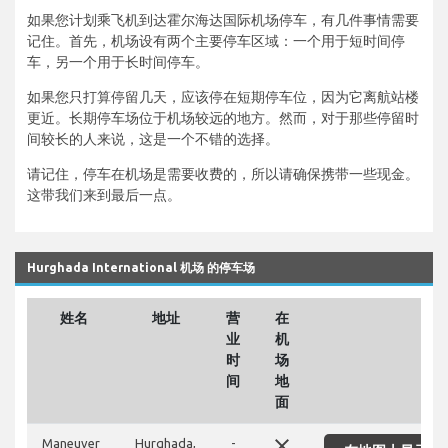
如果您计划乘飞机到达霍尔海达国际机场停车，有几件事情需要
记住。首先，机场设有两个主要停车区域：一个用于短时间停
车，另一个用于长时间停车。
如果您只打算停留几天，应该停在短期停车位，因为它离航站楼
更近。长期停车场位于机场较远的地方。然而，对于那些停留时
间较长的人来说，这是一个不错的选择。
请记住，停车在机场是需要收费的，所以请确保携带一些现金。
这带我们来到最后一点。
Hurghada International 机场 的停车场
姓名
地址
营
在
业
机
时
场
间
地
面
close
Maneuver
Hurghada,
-