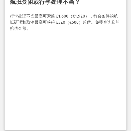
航班受阻或行李处理不当？
行李处理不当最高可索赔 £1,600（€1,920），符合条件的航
班延误和取消最高可获得 £520（€600）赔偿。免费查询您的
赔偿金额。