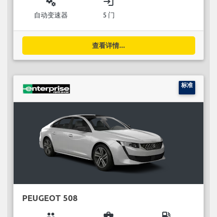
miscellaneous_services
login
自动变速器
5 门
查看详情...
标准
PEUGEOT 508
group
business_center
local_gas_station