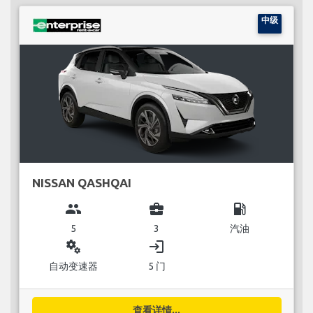
中级
NISSAN QASHQAI
group
business_center
local_gas_station
5
3
汽油
miscellaneous_services
login
自动变速器
5 门
查看详情...