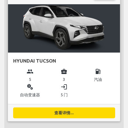
HYUNDAI TUCSON
group
business_center
local_gas_station
5
3
汽油
miscellaneous_services
login
自动变速器
5 门
查看详情...