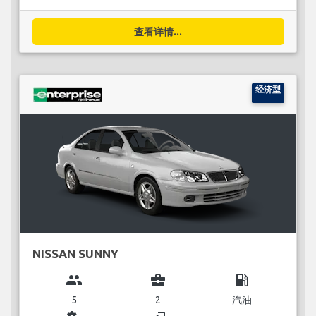
查看详情...
经济型
NISSAN SUNNY
group
business_center
local_gas_station
5
2
汽油