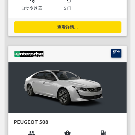
自动变速器
5 门
查看详情...
标准
PEUGEOT 508
group
business_center
local_gas_station