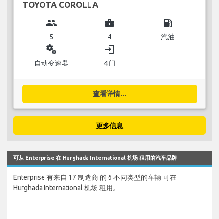
TOYOTA COROLLA
group
business_center
local_gas_station
5
4
汽油
miscellaneous_services
login
自动变速器
4 门
查看详情...
更多信息
可从 Enterprise 在 Hurghada International 机场 租用的汽车品牌
Enterprise 有来自 17 制造商 的 6 不同类型的车辆 可在
Hurghada International 机场 租用。