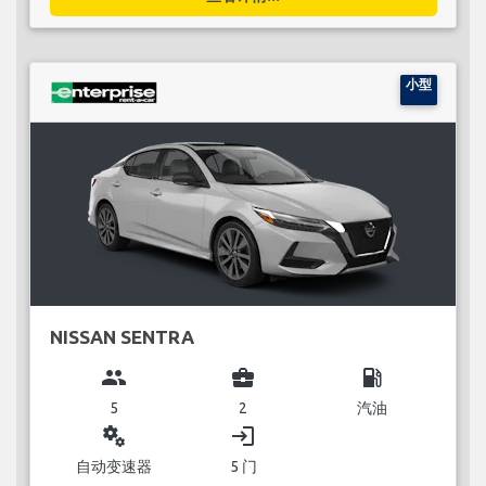
小型
NISSAN SENTRA
group
business_center
local_gas_station
5
2
汽油
miscellaneous_services
login
自动变速器
5 门