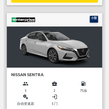
小型
NISSAN SENTRA
group
business_center
local_gas_station
5
2
汽油
miscellaneous_services
login
自动变速器
5 门