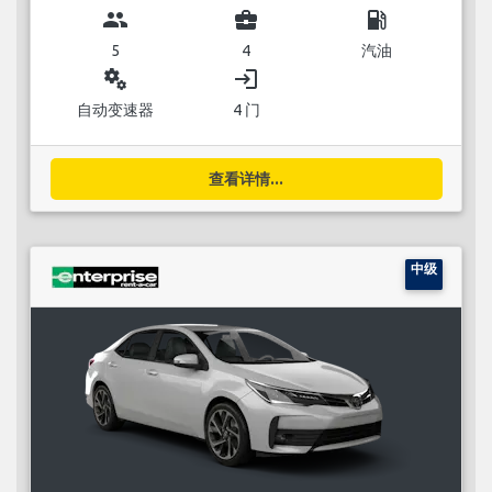
group
business_center
local_gas_station
5
4
汽油
miscellaneous_services
login
自动变速器
4 门
查看详情...
中级