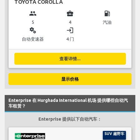
TOYOTA COROLLA
group
business_center
local_gas_station
5
4
汽油
miscellaneous_services
login
自动变速器
4 门
查看详情...
显示价格
Enterprise 在 Hurghada International 机场 提供哪些自动汽
车租赁？
Enterprise 提供以下自动汽车：
SUV 越野车