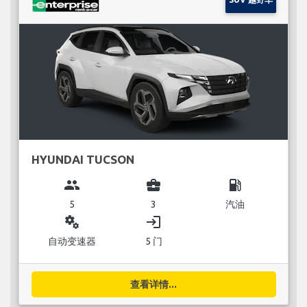
HYUNDAI TUCSON
group
business_center
local_gas_station
5
3
汽油
miscellaneous_services
login
自动变速器
5 门
查看详情...