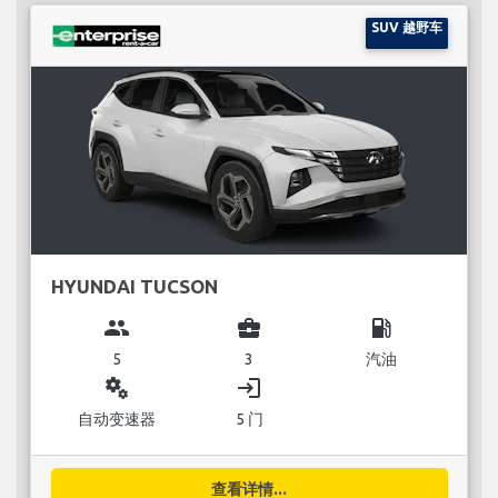
SUV 越野车
HYUNDAI TUCSON
group
business_center
local_gas_station
5
3
汽油
miscellaneous_services
login
自动变速器
5 门
查看详情...