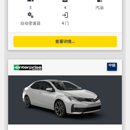
5
4
汽油
miscellaneous_services
login
自动变速器
4 门
查看详情...
中级