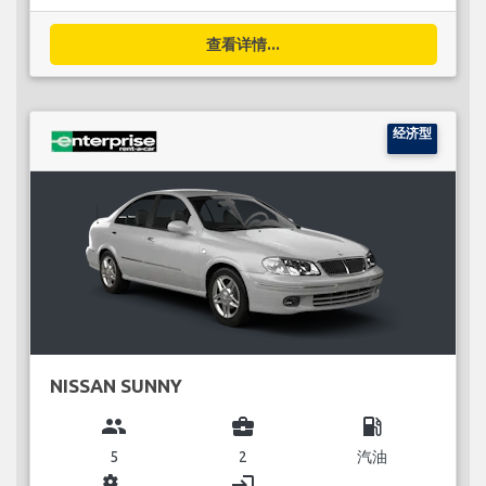
查看详情...
经济型
NISSAN SUNNY
group
business_center
local_gas_station
5
2
汽油
miscellaneous_services
login