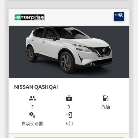
中级
NISSAN QASHQAI
group
business_center
local_gas_station
5
3
汽油
miscellaneous_services
login
自动变速器
5 门