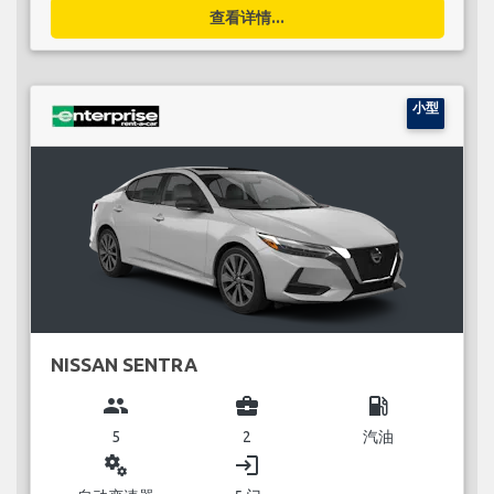
查看详情...
小型
NISSAN SENTRA
group
business_center
local_gas_station
5
2
汽油
miscellaneous_services
login