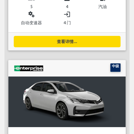
5
4
汽油
miscellaneous_services
login
自动变速器
4 门
查看详情...
中级