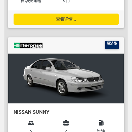
自动变速器
5 门
查看详情...
经济型
NISSAN SUNNY
group
business_center
local_gas_station
5
2
汽油