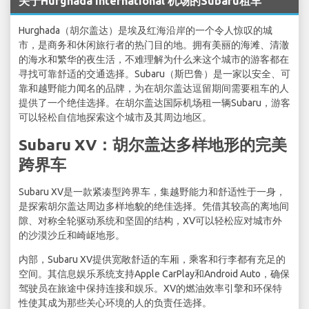
关于Hurghada International 机场的Subaru租车
Hurghada（胡尔盖达）是埃及红海沿岸的一个令人惊叹的城
市，是商务和休闲旅行者的热门目的地。拥有美丽的海滩、清澈
的海水和繁华的夜生活，不难理解为什么来这个城市的游客都在
寻找可靠舒适的交通选择。Subaru（斯巴鲁）是一家以安全、可
靠和越野能力闻名的品牌，为在胡尔盖达逗留期间需要租车的人
提供了一个绝佳选择。在胡尔盖达国际机场租一辆Subaru，游客
可以轻松自信地探索这个城市及其周边地区。
Subaru XV：胡尔盖达多样地形的完美
跨界车
Subaru XV是一款紧凑型跨界车，集越野能力和舒适性于一身，
是探索胡尔盖达周边多样地貌的绝佳选择。凭借其较高的离地间
隙、对称全轮驱动系统和坚固的结构，XV可以轻松应对城市外
的沙漠沙丘和崎岖地形。
内部，Subaru XV提供宽敞舒适的车厢，乘客和行李都有充足的
空间。其信息娱乐系统支持Apple CarPlay和Android Auto，确保
驾驶员在旅途中保持连接和娱乐。XV的燃油效率引擎和环保特
性使其成为那些关心环境的人的负责任选择。