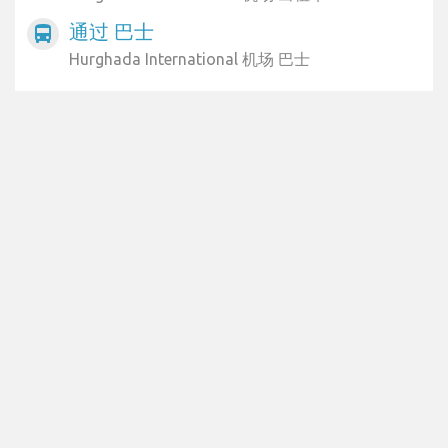
通过 巴士
directions_bus
Hurghada International 机场 巴士