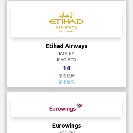
Etihad Airways
IATA: EY
ICAO: ETD
14
每周航班
更多信息
Eurowings