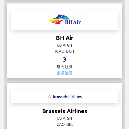
BH Air
IATA: 8H
ICAO: BGH
3
每周航班
更多信息
Brussels Airlines
IATA: SN
ICAO: BEL