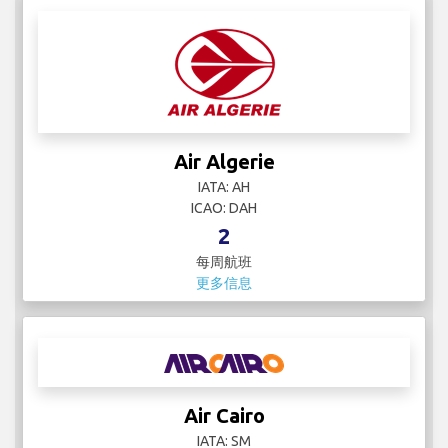
Air Algerie
IATA: AH
ICAO: DAH
2
每周航班
更多信息
Air Cairo
IATA: SM