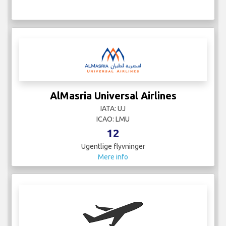
AlMasria Universal Airlines
IATA: UJ
ICAO: LMU
12
Ugentlige flyvninger
Mere info