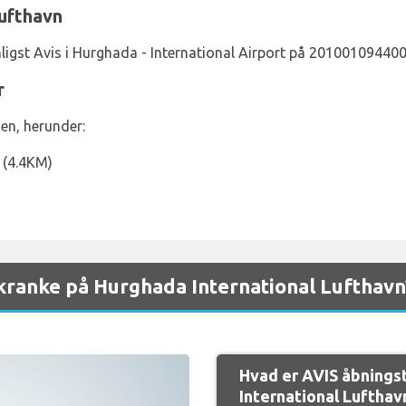
Lufthavn
ligst Avis i Hurghada - International Airport på 201001094400
r
en, herunder:
 (4.4KM)
kranke på Hurghada International Lufthavn
Hvad er AVIS åbnings
International Lufthav