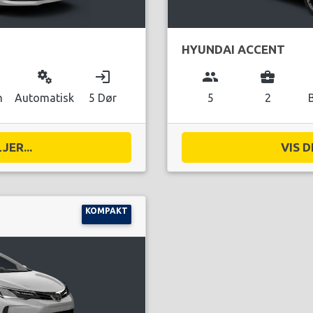
HYUNDAI ACCENT
miscellaneous_services
login
group
business_center
n
Automatisk
5 Dør
5
2
JER...
VIS D
KOMPAKT