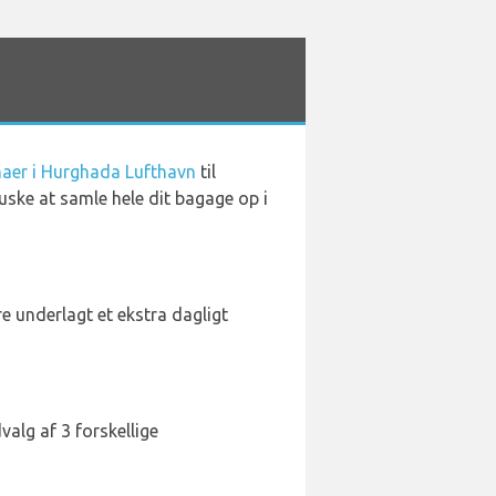
maer i Hurghada Lufthavn
til
huske at samle hele dit bagage op i
re underlagt et ekstra dagligt
valg af 3 forskellige