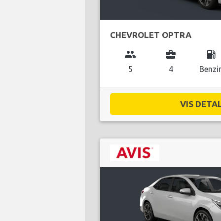
CHEVROLET OPTRA
group
business_center
local_gas_station
5
4
Benzi
VIS DETAL