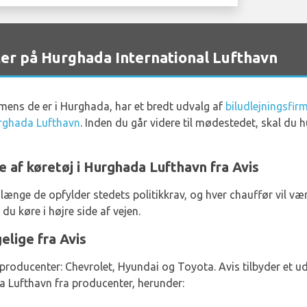
ter på Hurghada International Lufthavn
l mens de er i Hurghada, har et bredt udvalg af
biludlejningsfir
rghada Lufthavn
. Inden du går videre til mødestedet, skal du 
e af køretøj i Hurghada Lufthavn fra Avis
å længe de opfylder stedets politikkrav, og hver chauffør vil væ
 du køre i højre side af vejen.
elige fra Avis
 producenter: Chevrolet, Hyundai og Toyota. Avis tilbyder et ud
da Lufthavn fra producenter, herunder: