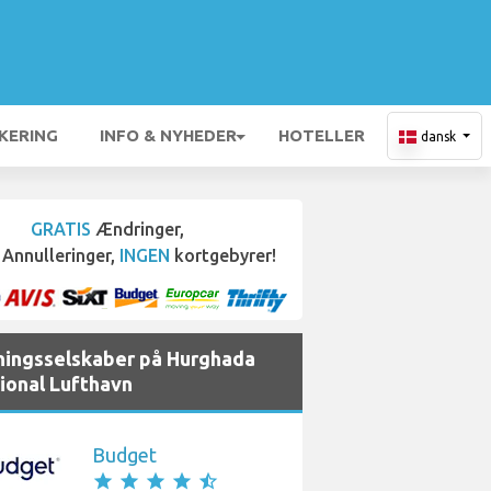
KERING
INFO & NYHEDER
HOTELLER
dansk
GRATIS
Ændringer,
Annulleringer,
INGEN
kortgebyrer!
jningsselskaber på Hurghada
tional Lufthavn
Budget
star
star
star
star
star_half