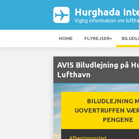
Hurghada Int
Vigtig information om luftha
HOME
FLYREJSER
BILUDL
AVIS Biludlejning på H
Lufthavn
BILUDLEJNING 
UOVERTRUFFEN VÆR
PENGENE
Afhentningssted