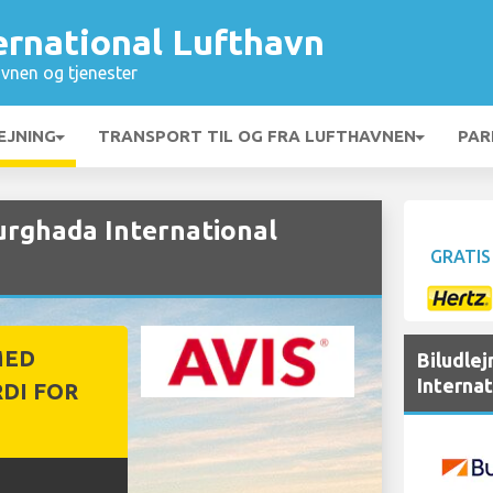
ernational Lufthavn
vnen og tjenester
EJNING
TRANSPORT TIL OG FRA LUFTHAVNEN
PAR
urghada International
GRATIS
MED
Biludle
Interna
DI FOR