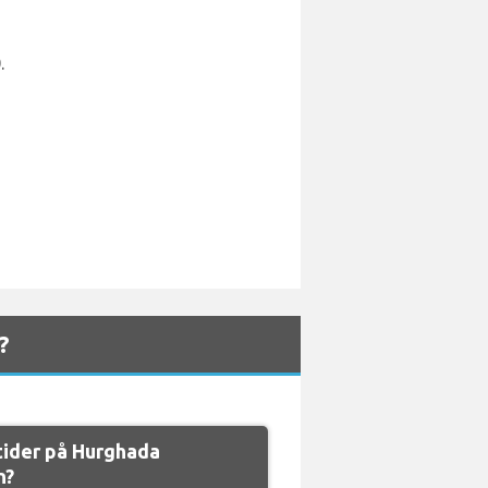
.
?
tider på Hurghada
n?